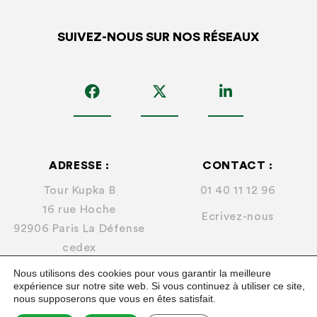
SUIVEZ-NOUS SUR NOS RÉSEAUX
ADRESSE :
CONTACT :
Tour Kupka B
01 40 11 12 96
16 rue Hoche
Ecrivez-nous
92906 Paris La Défense
cedex
Nous utilisons des cookies pour vous garantir la meilleure
expérience sur notre site web. Si vous continuez à utiliser ce site,
nous supposerons que vous en êtes satisfait.
© 2026
FNA