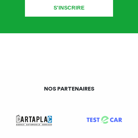
acteurs
21 avril 2023:
contribution de la FNA sur les projets de
cahier des charges des éco-organismes et des systèmes
individuels
Les grandes lignes des cahiers des charges
NOS PARTENAIRES
Notre impression générale reste un manque de garantie
pour les centres VHU. Nous restons persuadés que d’une
filière d’excellence, cette réforme créera de la complexité
et beaucoup d’inquiétudes.
→ Orientations générales