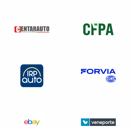
Tout éco-organisme et système individuel exercent son
agrément « pour l’ensemble des catégories mentionnées
au 1 de l’article R 543-154 ».
Nous restons bien sur des périmètres fermés. Pas de
dispositions sur les véhicules mal orientés. Nous
souhaitons avoir la liberté de refuser des véhicules de
constructeurs avec lesquels nous n’avons pas de contrat
pour ne pas saturer nos parcs. Aucune disposition ne vient
cadrer la reprise des véhicules dans les centres non
agréés par la marque ? Rien sur la question du maillage ?
→ Sur les objectifs de collecte et de revalorisation
Les centres VHU ont su au fil des années se
professionnaliser, investir, former leurs collaborateurs pour
répondre aux objectifs de valorisation. Ces résultats plus
qu’excellents sont cités en modèle en Europe. Cela a été