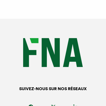
Soutien financier versé aux centres VHU pour couvrir
les coûts des opérations de gestion des VHU
nécessaires pour atteindre les objectifs ci-dessus
concernant les flux de matériaux PP et PE et verre.
Interdiction dans le contrat type de (1) restreindre la
revente, en vue de leur réutilisation ou valorisation, de
tout ou partie des pièces
issues des opérations de démontage des VHU, hormis
la revente aux particuliers des éléments
pyrotechniques des véhicules,
(2) prévoir une remise obligatoire de tout ou partie de
ces mêmes pièces à l’éco-organisme.
SUIVEZ-NOUS SUR NOS RÉSEAUX
La FNA a demandé clairement des garanties pour les
centres VHU, anciennement agréés notamment: