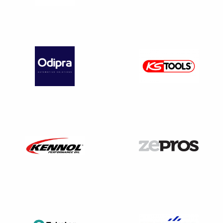
possible car les centres VHU, essentiellement des TPE,
avaient les capacités économiques et humaines pour le
faire. Ils ont su convaincre les établissements financiers de
les suivre dans leurs investissements.
Catégorie des véhicules M et N
Objectifs de collecte*
Année
2024
2026
2028
concernée
65%
68%
70%
Objectifs de revalorisation et de recyclage