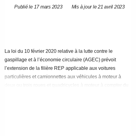
Publié le 17 mars 2023
Mis à jour le 21 avril 2023
Date
Date
de
de
l’article
l’article
La loi du 10 février 2020 relative à la lutte contre le
gaspillage et à l’économie circulaire (AGEC) prévoit
l’extension de la filière REP applicable aux voitures
particulières et camionnettes aux véhicules à moteur à
deux ou trois roues et quadricycles à moteur à compter du
1er janvier 2022. Elle opère également une harmonisation
du cadre applicable à l’ensemble des filières REP dont la
filière véhicules hors d’usage (VHU). Cette page vous
explique les grandes étapes des actions de la FNA lors de
travaux d’adoption des textes réglementaires pris en