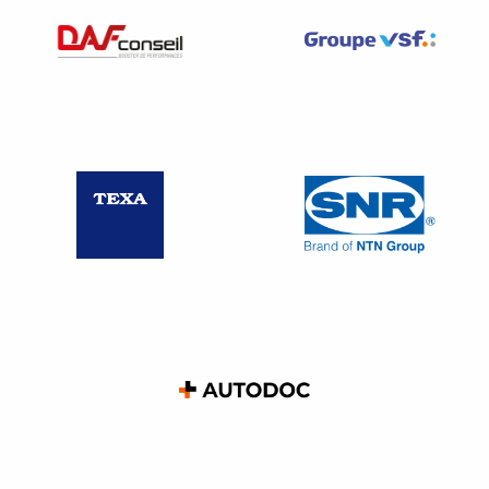
→ Plastiques et verre
Année
2026
2028
Plastiques (PP)
et Polyéthylène
70%
80%
(PE)
Verre
50%
65%
→ Sur les dispositions complémentaires relatives à la
gestion des VHU
Cet article vise plus particulièrement les centres et les
futurs contrats type. C’est l’article le plus important mais
aussi finalement le plus minimaliste. Deux garanties sont
prévues: