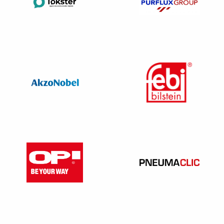
88%
89%
90%
Objectifs de réutilisation et de valorisation
96%
97%
98%
Objectifs de réutilisation des pièces
8.5%
10%
16%
* nous sommes toujours en mode projet
→ Fluides frigorigènes récupérés dans les systèmes
de climatisation des VHU
En 2025, l’Etat fixe un objectif de collecte de 100 grammes.
Aprés sondage, cet objectif n’est pas atteignable et dépend
fortement des véhicules confiés aux centres. Les fluides
sont souvent absents pour diverses raisons.