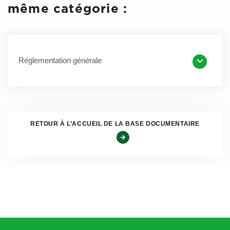
même catégorie :
Réglementation générale
Principales actions de la FNA
RETOUR À L’ACCUEIL DE LA BASE DOCUMENTAIRE
18 Mars 2022:
Réception du projet de décret sur les
centres VHU
1er avril 2022:
Réunion en pleinière avec l’ensemble des
acteurs dont la FNA
7 avril 2022:
Courrier de la FNA
à Madame la Ministre