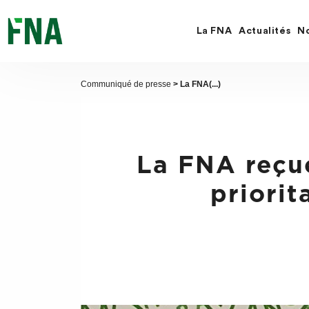
Fermer
la
recherche
La FNA
Actualités
No
FNA
Communiqué de presse
> La FNA(...)
La FNA reçue
priorit