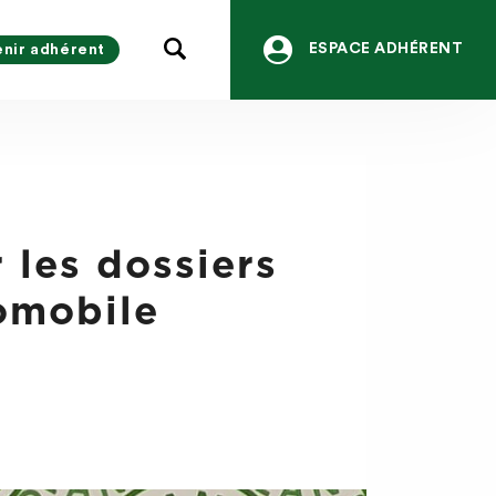
ESPACE ADHÉRENT
nir adhérent
 les dossiers
tomobile
1