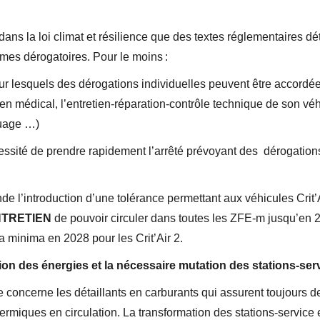
ns la loi climat et résilience que des textes réglementaires 
itimes dérogatoires. Pour le moins :
our lesquels des dérogations individuelles peuvent être accordé
n médical, l’entretien-réparation-contrôle technique de son véh
uage …)
essité de prendre rapidement l’arrêté prévoyant des dérogations
 l’introduction d’une tolérance permettant aux véhicules Crit’
TRETIEN
de pouvoir circuler dans toutes les ZFE-m jusqu’en 20
t a minima en 2028 pour les Crit’Air 2.
ion des énergies et la nécessaire mutation des stations-ser
e concerne les détaillants en carburants qui assurent toujours d
hermiques en circulation. La transformation des stations-service 