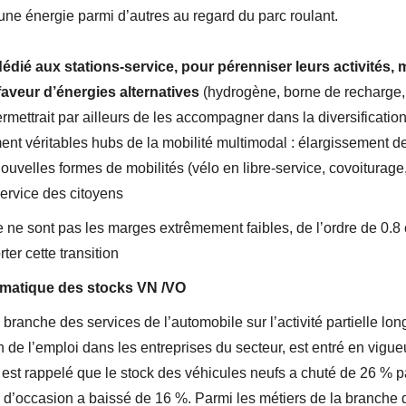
u’une énergie parmi d’autres au regard du parc roulant.
ié aux stations-service, pour pérenniser leurs activités, 
n faveur d’énergies alternatives
(hydrogène, borne de recharge
rmettrait par ailleurs de les accompagner dans la diversificatio
ent véritables hubs de la mobilité multimodal : élargissement des
nouvelles formes de mobilités (vélo en libre-service, covoiturage,
 service des citoyens
e sont pas les marges extrêmement faibles, de l’ordre de 0.8 c
ter cette transition
ématique des stocks VN /VO
branche des services de l’automobile sur l’activité partielle lo
n de l’emploi dans les entreprises du secteur, est entré en vig
 il est rappelé que le stock des véhicules neufs a chuté de 26 % 
s d’occasion a baissé de 16 %. Parmi les métiers de la branche 