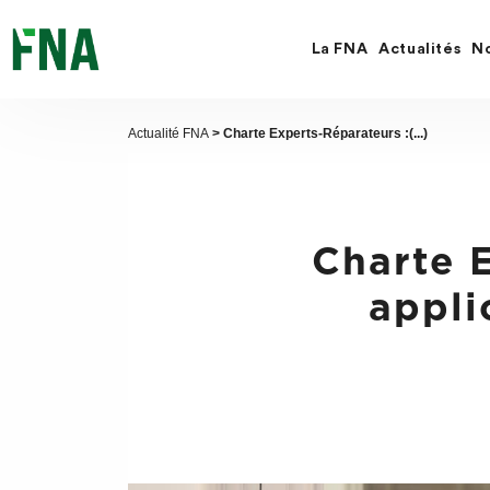
Fermer
la
recherche
La FNA
Actualités
No
FNA
Actualité FNA
> Charte Experts-Réparateurs :(...)
Charte E
appli