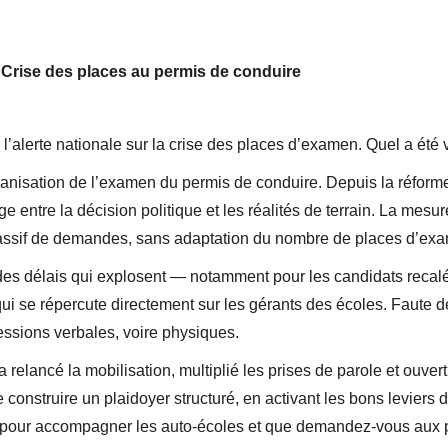
 Crise des places au permis de conduire
alerte nationale sur la crise des places d’examen. Quel a été v
rganisation de l’examen du permis de conduire. Depuis la réform
 entre la décision politique et les réalités de terrain. La mesu
 massif de demandes, sans adaptation du nombre de places d’ex
 des délais qui explosent — notamment pour les candidats recalé
i se répercute directement sur les gérants des écoles. Faute de
essions verbales, voire physiques.
a relancé la mobilisation, multiplié les prises de parole et ouver
e construire un plaidoyer structuré, en activant les bons leviers de
s pour accompagner les auto-écoles et que demandez-vous aux p