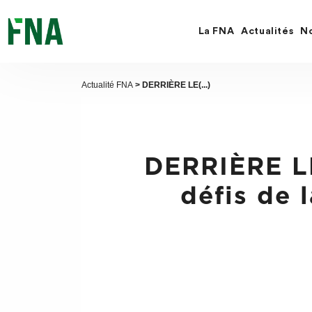
Fermer
la
recherche
La FNA
Actualités
No
FNA
Actualité FNA
> DERRIÈRE LE(...)
DERRIÈRE L
défis de 