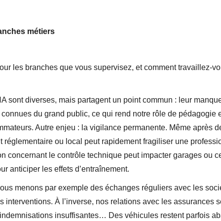
ranches métiers
our les branches que vous supervisez, et comment travaillez-vous
A sont diverses, mais partagent un point commun : leur manque
 connues du grand public, ce qui rend notre rôle de pédagogie 
mateurs. Autre enjeu : la vigilance permanente. Même après de
réglementaire ou local peut rapidement fragiliser une professi
n concernant le contrôle technique peut impacter garages ou 
our anticiper les effets d’entraînement.
nous menons par exemple des échanges réguliers avec les socié
es interventions. À l’inverse, nos relations avec les assurances 
s, indemnisations insuffisantes… Des véhicules restent parfois 