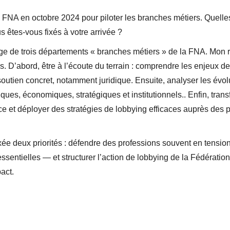
a FNA en octobre 2024 pour piloter les branches métiers. Quelle
s êtes-vous fixés à votre arrivée ?
age de trois départements « branches métiers » de la FNA. Mon rô
. D’abord, être à l’écoute du terrain : comprendre les enjeux de
n soutien concret, notamment juridique. Ensuite, analyser les évo
iques, économiques, stratégiques et institutionnels.. Enfin, tran
luence et déployer des stratégies de lobbying efficaces auprès de
ixée deux priorités : défendre des professions souvent en tensi
ssentielles — et structurer l’action de lobbying de la Fédération
pact.