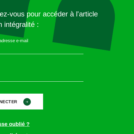
z-vous pour accéder à l'article
 intégralité :
 adresse e-mail
sse oublié ?