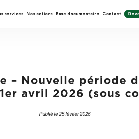
s services
Nos actions
Base documentaire
Contact
Deve
e – Nouvelle période d
1er avril 2026 (sous c
Publié le 25 février 2026
Date
Date
de
de
l’article
l’article