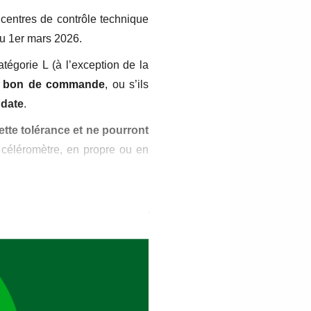
centres de contrôle technique
au 1er mars 2026.
atégorie L (à l’exception de la
un bon de commande
, ou s’ils
 date
.
tte tolérance et ne pourront
 céléromètre, en propre ou en
pé d’un céléromètre ou justifier
étalonnage, de maintenance et