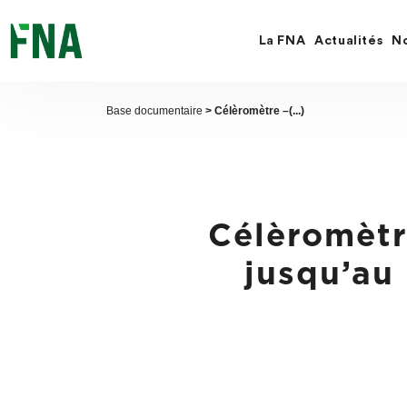
Fermer
la
recherche
La FNA
Actualités
No
FNA
Base documentaire
> Célèromètre –(...)
Célèromètr
jusqu’au 