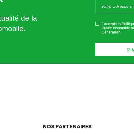
ualité de la
J'accepte la Politiq
omobile.
Privée disponible d
Générales*
.
NOS PARTENAIRES