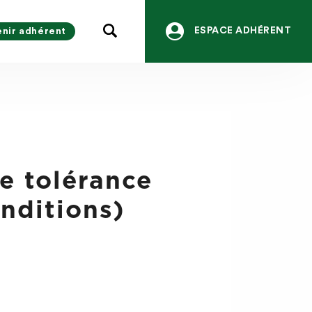
ESPACE ADHÉRENT
nir adhérent
e tolérance
onditions)