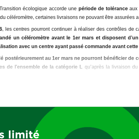
Transition écologique accorde une
période de tolérance
aux 
du céléromètre, certaines livraisons ne pouvant être assurées 
6
, les centres pourront continuer à réaliser des contrôles de c
ndé un céléromètre avant le 1er mars et disposent d’
ualisation avec un centre ayant passé commande avant cette
postérieurement au 1er mars ne pourront bénéficier de ce
ues de l’ensemble de la catégorie L
qu’après la livraison du
ut centre réalisant des contrôles de catégorie L devra être équi
effectivement livré, désigné responsable des opérations d’
annexe V de l’arrêté du 23 octobre 2023.
s limité