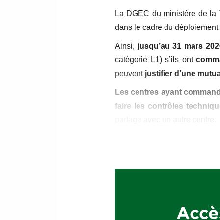
La DGEC du ministère de la 
dans le cadre du déploiement 
Ainsi,
jusqu’au 31 mars 202
catégorie L1) s’ils ont
comma
peuvent
justifier d’une mut
Les centres ayant commandé 
faire les contrôles techniq
partage avec un autre centre.
À compter du 1er avril 2026, to
d’un partage avec un centre 
d’entretien conformément à l’
Accè