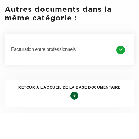
Le guide utilisateur « Déposer une facture au format
Autres documents dans la
PDF » :
https://communaute.chorus-pro.gouv.fr/wp-
même catégorie :
content/uploads/2019/07/AIFE-Fiche-pratique-
D%C3%A9poser-une-facture-2.0.pdf
Facturation entre professionnels
La mise en œuvre de la dématérialisation des factures va
s’accompagner, pour les gardiens de fourrière, d’une
modernisation globale de la chaîne de la dépense en vue
d’améliorer sa performance. La dématérialisation a pour
RETOUR À L’ACCUEIL DE LA BASE DOCUMENTAIRE
objectif de permettre une meilleure fluidité de la chaîne de
la dépense et de sa traçabilité, une réduction des délais de
paiement ainsi que la possibilité pour chaque gardien de
fourrière, de suivre le paiement de ses factures.
Une documentation spécifiquement destinée aux
prestataires des frais de justice est disponible sous le lien