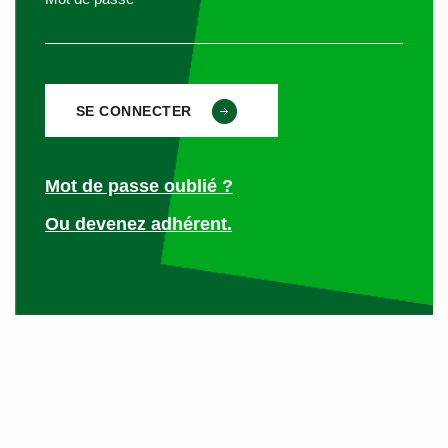
l’adresse
https://communaute.chorus-pro.gouv.fr/
Afin de vous familiariser avec l’outil Chorus Pro, nous vous
invitons à lire attentivement les nombreuses fiches
pratiques disponibles sur le site, parmi lesquelles vous
trouverez les
Guides utilisateurs suivants
:
Mot de passe oublié ?
Premiers pas sur Chorus Pro pour les émetteurs de
Ou devenez adhérent.
factures
:
https://communaute.chorus-
pro.gouv.fr/documentation/premiers-pas-sur-chorus-
pro-pour-les-emetteurs-de-factures/#1544184866517-
7f674f2e-787a
Le guide utilisateur
« Créer un compte en quelques
clics »
:
https://communaute.chorus-pro.gouv.fr/wp-
content/uploads/2019/07/AIFE-Fiche-pratique-
Cr%C3%A9er-un-compte-en-quelques-clics-2.0.pdf