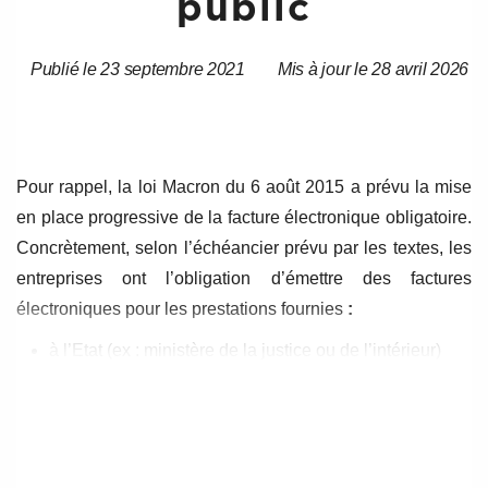
public
Publié le 23 septembre 2021
Mis à jour le 28 avril 2026
Date
Date
de
de
l’article
l’article
Pour rappel, la loi Macron du 6 août 2015 a prévu la mise
en place progressive de la facture électronique obligatoire.
Concrètement, selon l’échéancier prévu par les textes, les
entreprises ont l’obligation d’émettre des factures
électroniques pour les prestations fournies
:
à l’Etat (ex : ministère de la justice ou de l’intérieur)
aux collectivités territoriales (communes, les
départements, les régions, les collectivités à statut
particulier et les collectivités d’outre-mer)
aux établissements publics (ex : RATP, SNCF,