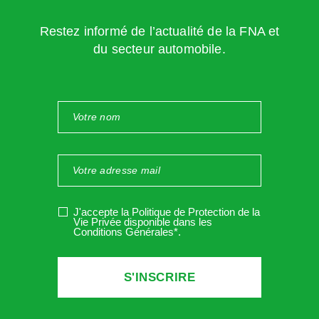
stations‐service en activité dans cette période difficile.
Restez informé de l’actualité de la FNA et
Nous poursuivrons, toujours dans un esprit de partenariat,
du secteur automobile.
nos échanges et espérons vous retrouver l’année
prochaine dans un contexte plus serein.
Vous l’aurez compris, nous vous encourageons à ne pas
rester isolés en cas de difficultés, la crise n’étant pas
terminée. Nos équipes sont à votre écoute dans leur
périmètre propre.
J'accepte la Politique de Protection de la
Vous pouvez télécharger ci-dessous (documents
Vie Privée disponible dans les
Conditions Générales*
.
complémentaires), le courrier adressé aux locataires
gérants ainsi que le tableau des éléments chiffrés
applicables pour l’année 2021 :