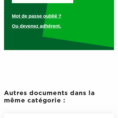
pour notre secteur, nous avons à l’unanimité décidé d’une
année blanche.
Mot de passe oublié ?
Cependant, si les niveaux des activités liées aux stations-
Ou devenez adhérent.
service sont redevenus plus proches de la normale en
2022, nous conviendrons d’un rattrapage de la
revalorisation.
Néanmoins, nous tenons à vous rappeler l’esprit des
accords interprofessionnels à l’origine de ces discussions
dont les premiers remontent à 1973. Les AIP ne sont pas
que des éléments chiffrés.
Il s’agit surtout d’un cadre visant à poursuivre une qualité
de service et une adaptabilité des offres aux automobilistes
Autres documents dans la
dans le respect des politiques commerciales propres à
même catégorie :
chacun et le maintien des conditions d’une exploitation
sereine du fonds de commerce.