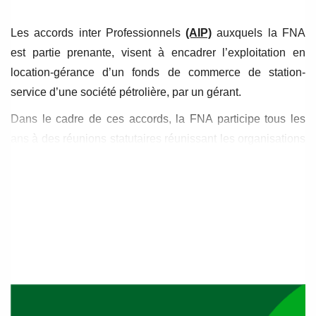
Les accords inter Professionnels
(AIP)
auxquels la FNA
est partie prenante, visent à encadrer l’exploitation en
location-gérance d’un fonds de commerce de station-
service d’une société pétrolière, par un gérant.
Dans le cadre de ces accords, la FNA participe tous les
ans à des réunions statutaires réunissant les organisations
professionnelles et l’UFIP (Union française des industries
pétrolières) durant lesquelles nous définissons par
exemple,
la revalorisation du niveau minimum de
rémunération des gérants ou de la prime de fin de
contrat
.