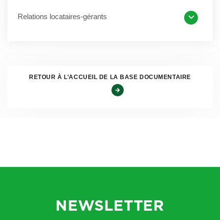
Pour les parties signataires, cette crise sans précèdent a
Relations locataires-gérants
été révélatrice de :
Une forte mobilisation des locataires gérants et de
leurs équipes pour répondre aux attentes des
automobilistes, et ce en dépit du contexte dégradé,
RETOUR À L’ACCUEIL DE LA BASE DOCUMENTAIRE
nous tenons à vous en remercier,
Un accompagnement hors norme et sur tous les plans
de chaque société pétrolière et de vos organisations
professionnelles, soit par une assistance
juridique/technique, soit par un suivi personnalisé le
cas échéant pour répondre à vos difficultés.
Ensemble, nous pouvons affirmer que tout a été mis en
NEWSLETTER
œuvre pour maintenir un accès à la distribution des
carburants, service essentiel à la nation et maintenir les