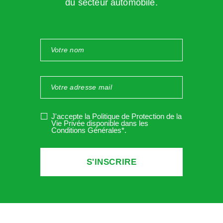
du secteur automobile.
Enquête sur les risques routiers professionnels
Les résultats d’une enquête sur les risques routiers mettent
en évidence que ce risque n’est pas toujours considéré
comme partie intégrante de l’activité de travail des
salariés : en effet, un établissement contrôlé sur deux a
J'accepte la Politique de Protection de la
Vie Privée disponible dans les
inscrit ce risque dans son document unique d’évaluation
Conditions Générales*
.
des risques. Ce constat est encore plus marqué pour les
entreprises de moins de 9 salariés.
Peu d’entreprises développent des mesures de prévention
en lien avec l’organisation des déplacements, la gestion
des retards et imprévus, des communications. Et peu de
salariés bénéficient de formations pour le bon usage