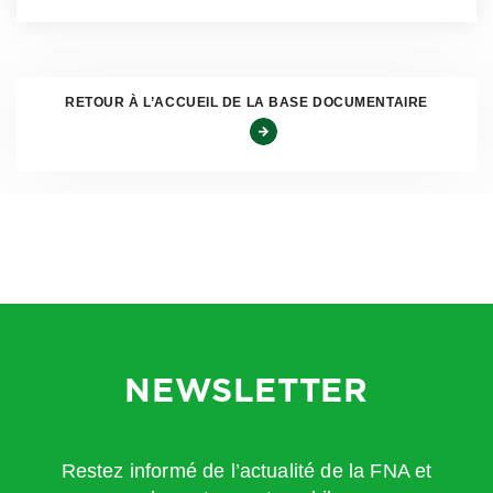
prévention
pour les risques les plus graves ou les plus
fréquents recensés dans le document unique. Le véhicule
à usage professionnel devant être adapté au déplacement
et à la mission à réaliser, on veillera à son aménagement
RETOUR À L’ACCUEIL DE LA BASE DOCUMENTAIRE
et à son équipement en fonction des besoins des
personnes et des charges à transporter, à éviter toute
surcharge. On s’assurera qu’il est doté des équipements
de sécurité : système de freinage par assistance
électronique, airbags, limiteur de vitesse réglable et
modulable, pneus hiver en saison froide….
Au-delà des risques d’accidents corporels, l’activité de
conduite expose à d’autres risques qu’il faudra également
NEWSLETTER
mentionner dans le document unique : mal de dos, troubles
musculo-squelettiques, stress, malaises cardiovasculaires
(
source INRS
).
Restez informé de l’actualité de la FNA et