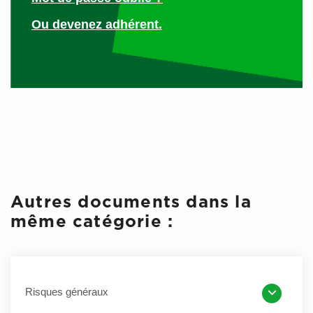
unique
. Par exemple, l’évaluation portera sur le nombre de
Ou devenez adhérent.
déplacements par salarié concerné, les motifs et
caractéristiques des déplacements, les conditions réelles
de conduite (durée de déplacement, amplitudes horaires
de travail, types et caractéristiques des véhicules, état du
trafic, conditions météo…). Il faudra analyser les accidents
de mission survenus au cours des dernières années
(accidents matériels et corporels, coûts directs ou
indirects).
Autres documents dans la
même catégorie :
Réaliser un plan d’actions
Risques généraux
Un plan d’actions doit proposer des
solutions de