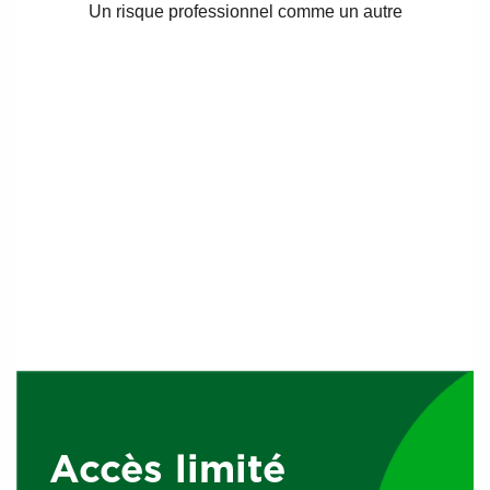
Un risque professionnel comme un autre
Catégories d’accidents
Il convient de différencier l’accident de mission de
l’accident de trajet, selon le Code de la Sécurité Sociale.
L’accident de mission
est l’accident survenu par le fait du
travail quelle qu’en soit la cause, dès que la victime agit
pour le compte d’un ou de plusieurs employeurs, en
quelque lieu que ce soit. L’accident de mission est donc un
accident du travail, compte tenu du caractère professionnel
Accès limité
du déplacement et du lien de subordination qui existe entre