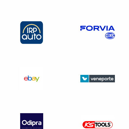
infractions qu’il a personnellement commises (art. L121-1
du Code de la Route). Le fait de conduire pour un motif
professionnel ne diminue en rien la responsabilité pénale
du conducteur.
du supérieur hiérarchique
La responsabilité pénale du supérieur hiérarchique peut
être engagée dans le cas d’un accident causé par une
négligence dans l’organisme ou par le non-respect de la
réglementation. Cette responsabilité est définie par les
articles qui répriment l’homicide involontaire (art. L221-6 et
suivants du Code Pénal) ou les blessures involontaires