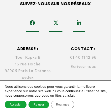
SUIVEZ-NOUS SUR NOS RÉSEAUX
ADRESSE :
CONTACT :
Tour Kupka B
01 40 11 12 96
16 rue Hoche
Ecrivez-nous
92906 Paris La Défense
cedex
Nous utilisons des cookies pour vous garantir la meilleure
expérience sur notre site web. Si vous continuez à utiliser ce site,
nous supposerons que vous en êtes satisfait.
© 2026
FNA
Accepter
Refuser
Réglages
Mentions légales.
Plan du site