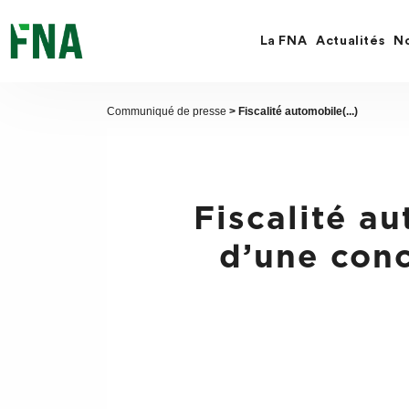
Fermer
la
recherche
La FNA
Actualités
No
FNA
Communiqué de presse
> Fiscalité automobile(...)
Fiscalité au
d’une conc