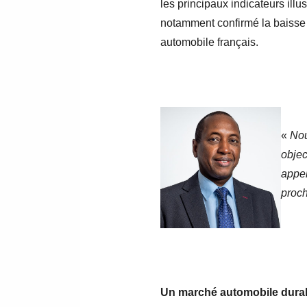
les principaux indicateurs illu
notamment confirmé la baisse d
automobile français.
«
Nou
objec
appel
proc
Un marché automobile durab