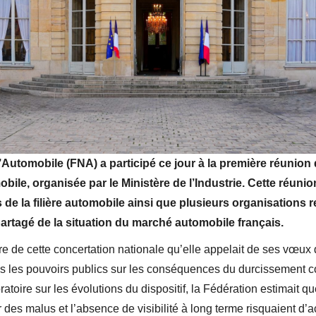
’Automobile (FNA) a participé ce jour à la première réunion 
obile, organisée par le Ministère de l’Industrie. Cette réunion
 de la filière automobile ainsi que plusieurs organisations 
 partagé de la situation du marché automobile français.
ure de cette concertation nationale qu’elle appelait de ses vœu
ses les pouvoirs publics sur les conséquences du durcissement con
oire sur les évolutions du dispositif, la Fédération estimait q
 des malus et l’absence de visibilité à long terme risquaient d’a