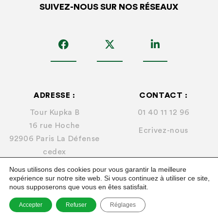
SUIVEZ-NOUS SUR NOS RÉSEAUX
ADRESSE :
CONTACT :
Tour Kupka B
01 40 11 12 96
16 rue Hoche
Ecrivez-nous
92906 Paris La Défense
cedex
Nous utilisons des cookies pour vous garantir la meilleure
expérience sur notre site web. Si vous continuez à utiliser ce site,
nous supposerons que vous en êtes satisfait.
© 2026
FNA
Accepter
Refuser
Réglages
Mentions légales.
Plan du site