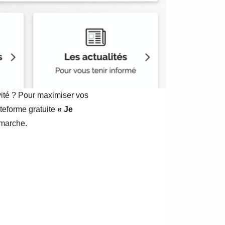
vité ? Pour maximiser vos
lateforme gratuite
« Je
émarche.