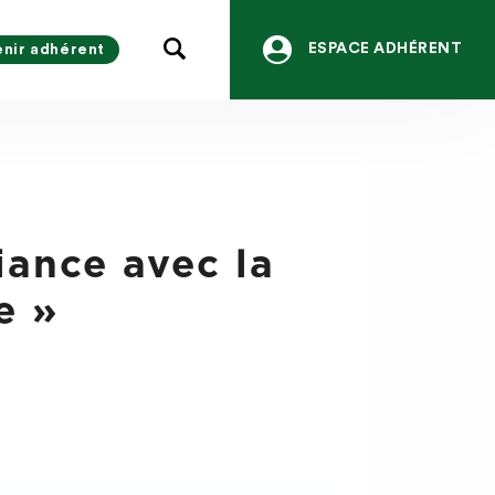
ESPACE ADHÉRENT
nir adhérent
iance avec la
e »