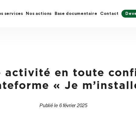
s services
Nos actions
Base documentaire
Contact
Deve
 activité en toute conf
ateforme « Je m’install
Publié le 6 février 2025
Date
Date
de
de
l’article
l’article