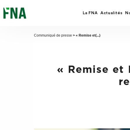
Fermer
la
recherche
La FNA
Actualités
No
FNA
Communiqué de presse
> « Remise et(...)
« Remise et 
re