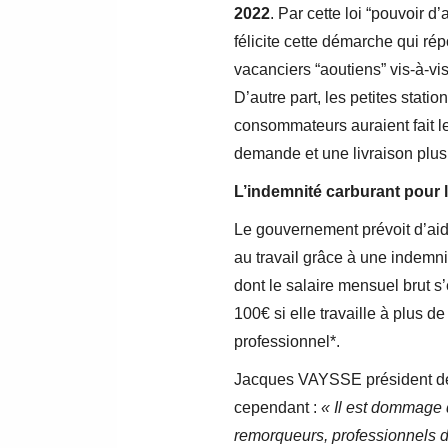
2022
. Par cette loi “pouvoir 
félicite cette démarche qui ré
vacanciers “aoutiens” vis-à-vis
D’autre part, les petites stati
consommateurs auraient fait le
demande et une livraison plus 
L’indemnité carburant pour le
Le gouvernement prévoit d’aide
au travail grâce à une indemni
dont le salaire mensuel brut s
100€ si elle travaille à plus 
professionnel*.
Jacques VAYSSE président de l
cependant :
« Il est dommage q
remorqueurs, professionnels du