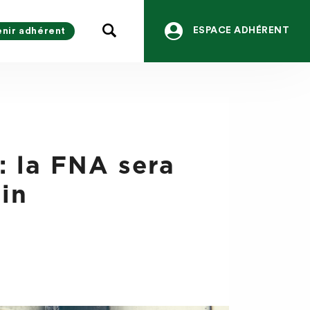
ESPACE ADHÉRENT
nir adhérent
: la FNA sera
ain