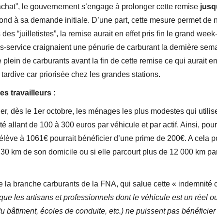
d’achat”, le gouvernement s’engage à prolonger cette remise
jusq
pond à sa demande initiale. D’une part, cette mesure permet de 
 des “juilletistes”, la remise aurait en effet pris fin le grand we
ons-service craignaient une pénurie de carburant la dernière sema
 plein de carburants avant la fin de cette remise ce qui aurait e
tardive car priorisée chez les grandes stations.
s travailleurs :
r, dès le 1er octobre, les ménages les plus modestes qui utilise
té allant de 100 à 300 euros par véhicule et par actif. Ainsi, p
’élève à 1061€ pourrait bénéficier d’une prime de 200€. A cela p
de 30 km de son domicile ou si elle parcourt plus de 12 000 km pa
a branche carburants de la FNA, qui salue cette « indemnité ca
ue les artisans et professionnels dont le véhicule est un réel ou
 bâtiment, écoles de conduite, etc.) ne puissent pas bénéficier