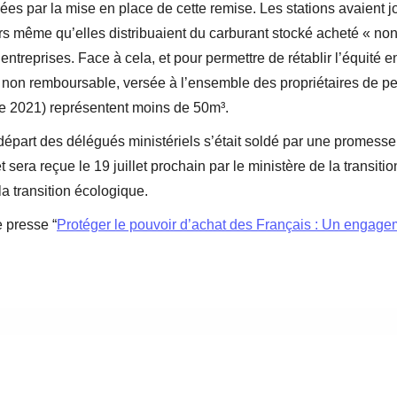
sées par la mise en place de cette remise. Les stations avaient jo
 même qu’elles distribuaient du carburant stocké acheté « non r
treprises. Face à cela, et pour permettre de rétablir l’équité en
 non remboursable, versée à l’ensemble des propriétaires de pet
ée 2021) représentent moins de 50m³.
 départ des délégués ministériels s’était soldé par une promesse 
era reçue le 19 juillet prochain par le ministère de la transit
la transition écologique.
 presse “
Protéger le pouvoir d’achat des Français : Un enga