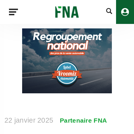
Fermer
la
recherche
FNA
22 janvier 2025
Partenaire FNA