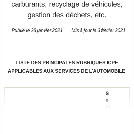
carburants, recyclage de véhicules,
gestion des déchets, etc.
Publié le 28 janvier 2021
Mis à jour le 3 février 2021
Date
Date
de
de
l’article
l’article
LISTE DES PRINCIPALES RUBRIQUES ICPE
APPLICABLES AUX SERVICES DE L’AUTOMOBILE
S
e
ui
l
e
n
Seui
r