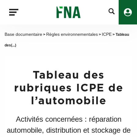
Fermer
la
recherche
FNA
Base documentaire
Règles environnementales
ICPE
>
>
> Tableau
des(...)
Tableau des
rubriques ICPE de
l’automobile
Activités concernées : réparation
automobile, distribution et stockage de