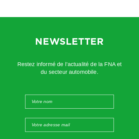
ou autres
appareils
d’utilisation
comportant
NEWSLETTER
des organes
de sécurité
(jauges et
Restez informé de l’actualité de la FNA et
soupapes)
du secteur automobile.
Com
prim
ant
ou
utilis
ant
des
fluid
es