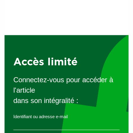
Seuil
l
e
Rubrique ICPE et intitulé
déclaratio
auto
gi
n
risat
st
ion
r
e
m
e
n
t
Accès limité
Débi
t
Connectez-vous pour accéder à
total
en
l'article
sorti
dans son intégralité :
e du
syst
ème
Identifiant ou adresse e-mail
de
80 m
3
/h ≤
com
débit total