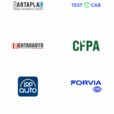
50 kW
2000 <
surface
atelier
<5000 m²
10 <
Surf
N° 2930
Quantité
ace
Ateliers de réparation et
produits <
ateli
er >
d’entretien de véhicules et
100 kg/j
500
engins à moteur, y compris
ou
0 m²
les activités de carrosserie et
Qua
Quantité de
–
de tôlerie :
ntité
solvant
réparation et entretien
prod
contenu
application cuisson,
uits >
dans les
séchage de vernis et
100
produits <
peinture
kg/j
0,5 t/an (si