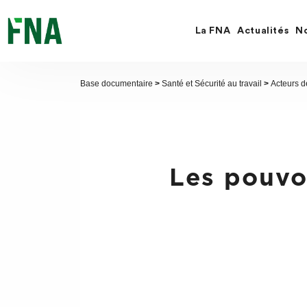
Fermer
la
recherche
La FNA
Actualités
No
FNA
Base documentaire
>
Santé et Sécurité au travail
>
Acteurs de
Les pouvo