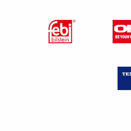
Déclaration d’emploi de
ou transfert ou modifica
Registre unique du per
Autorisations de travail
Les contrats de travail
Règlement intérieur et 
Conventions et accords 
PV élections / carence 
Documents permettant l
Documents relatifs aux 
Repos hebdomadaire do
Bulletins de paie ;
Information CP ;
Fiche d’entreprise ;