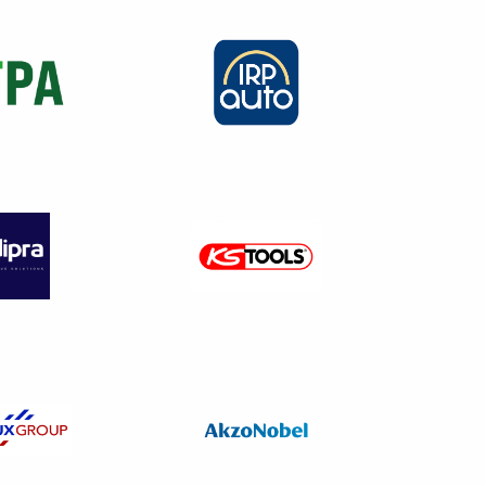
 l’entreprise, soit seuls ou en
ise à sa demande, dans le cas
oires par la réglementation du
nnel) demandés ou devant être