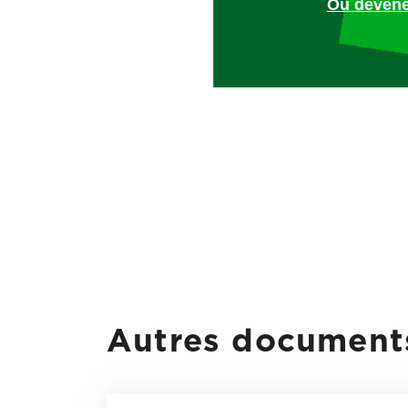
Ou devene
Défense des droits fond
Contrôle des règles prop
Respect des relations co
Prévention des risques 
Sachez que les agents de cont
leurs missions, qu’il est laiss
recommander des poursuites et
Ils ont en outre, une obligat
informations avec d’autres ser
Autres documents
Le contrôle en entrepr