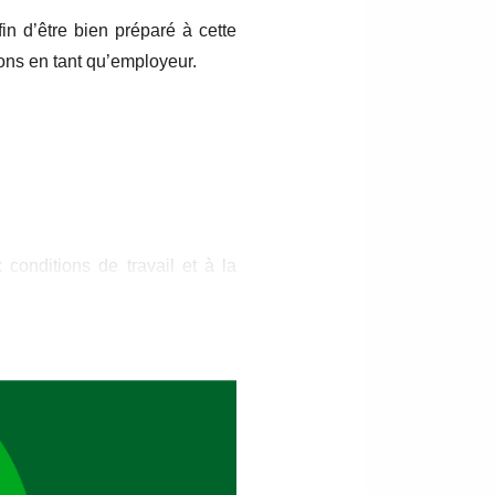
in d’être bien préparé à cette
ations en tant qu’employeur.
x conditions de travail et à la
leurs
sur les moyens les plus
t pas spécifiquement couverts
t 2016.