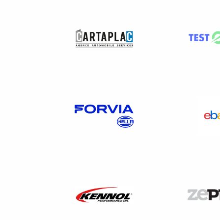
L’inspecteur
peut auditionne
présence de témoins, et contrôl
5)
L’assistance par un mem
L’agent doit demander au mem
contraire, il peut proposer 
6) Quels documents peuven
L’agent peut se faire présent
travail. Il peut en faire des cop
Les principaux document
tenus à disposition sont :
Déclaration préalable 