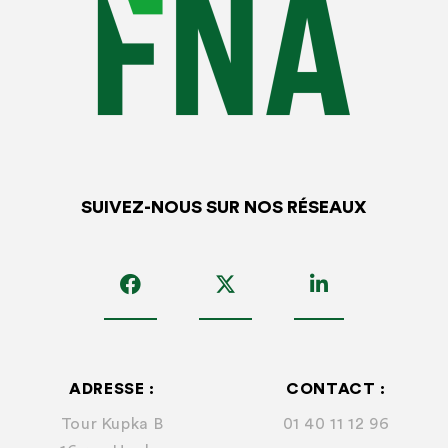
L’employeur étant tenu
à une obligation de sécurité vis-
à-vis de ses salariés,
il doit tout mettre en œuvre pour
assurer la sécurité et protéger la santé physique et mentale
de ses salariés. En conséquence, désigner un référent
découle de cette obligation.
En matière de santé et sécurité, le principe est celui de
la
responsabilité de l’employeur
si ce dernier n’a pas
SUIVEZ-NOUS SUR NOS RÉSEAUX
rempli toutes ses obligations. Le
manquement à
l’obligation légale de sécurité
génère beaucoup de
contentieux. La reconnaissance de la
faute
inexcusable
de l’employeur peut avoir des conséquences
financières très lourdes pour l’entreprise.
Cependant
, la jurisprudence a admis qu’un employeur
ADRESSE :
CONTACT :
peut être considéré comme
ayant rempli ses obligations
Tour Kupka B
01 40 11 12 96
s’il a mis en œuvre les actions de prévention
. Autrement