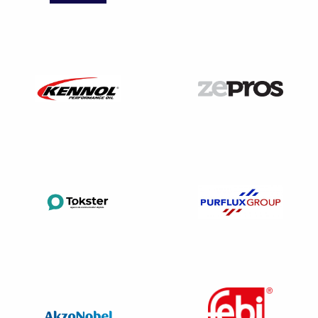
Attention, les prestations sont payantes.
Pour solliciter un intervenant en prévention des
risques
Vous devez conclure
une convention avec le DREETS
ou le président
du SPSTI. Le contenu de cette convention
est précisément défini à l’article R. 4644-2 du Code du
travail.
Son rôle consiste en une mission
d’évaluation des
risques et de définition des actions de prévention.
L’intervenant doit posséder des compétences pour
répondre à cette mission à caractère généraliste. Il ne se
substitue pas aux organismes ou prestataires de services
techniques qui interviennent à la demande de l’employeur
dans le cadre de sa gestion des risques (entreprise de