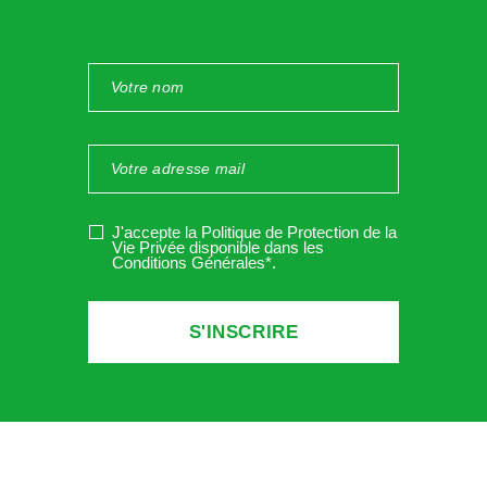
Il vaut mieux indiquer
par écrit
le nom et la fonction de la
personne désignée en tant que référent sécurité, à titre de
preuve et d’acceptation du salarié de cette mission. Si c’est
un salarié de l’entreprise cela peut se faire via un avenant
au contrat de travail.
Attention
: Le référent sécurité ne doit pas subir de
discrimination en raison de ses activités de prévention – c.
J'accepte la Politique de Protection de la
trav. art. R. 4644-1. Il ne bénéficie pas d’un statut
Vie Privée disponible dans les
Conditions Générales*
.
protecteur, son licenciement n’est donc pas soumis à une
autorisation administrative préalable.
Cependant, en tant que chef d’entreprise
vous êtes le
seul responsable
pénalement du respect de la
réglementation du travail en matière de santé sécurité.
La
désignation d’un référent n’entraîne aucun transfert de
responsabilité.