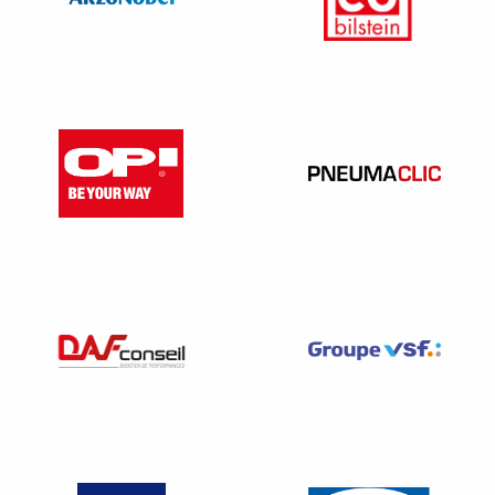
maintenance industrielle, fournisseur de dispositifs de
sécurité, d’équipements de travail ou de protection
individuelle…).
Il a
accès
aux documents d’hygiène et de sécurité
obligatoires et non nominatifs. Il est également tenu à une
obligation de confidentialité et doit respecter les secrets de
fabrication – c. trav. art. R. 4644-5.
Pour solliciter un organisme de prévention des
risques professionnels
Sachez que l’INRS ou l’ANACT
n’est pas tenu de
répondre favorablement
à votre demande. L’organisme
peut choisir d’intervenir ou non dans l’entreprise en
fonction de son secteur d’activité, de sa taille ou de ses