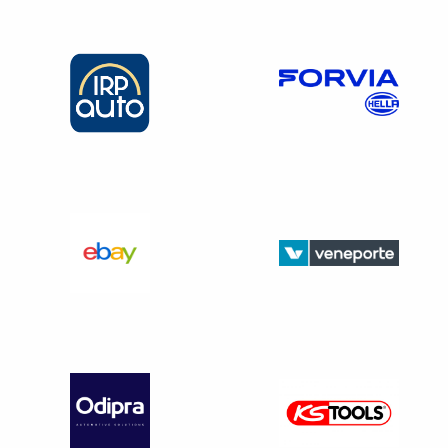
les intervenants en prévention des risques
appartenant au service de prévention et de santé au
travail interentreprises (SPSTI) auquel vous adhérez ;
les intervenants en prévention des risques enregistrés
auprès du DREETS – c. trav. art. D. 4644-6 à D. 4644-
11 –
Liste intervenants IPRP
les services de prévention des caisses de sécurité
sociale avec l’appui de l’Institut national de recherche
et de sécurité (INRS) dans le cadre des programmes
de prévention mentionnés à l’article L. 422-5 du code
de la sécurité sociale ;
l’agence nationale pour l’amélioration des conditions
de travail (ANACT).
Au choix, vous pouvez faire appel à un intervenant en
prévention des risques ou à un organisme de prévention.