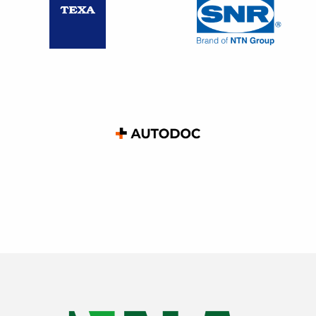
caractéristiques en matière de risques professionnels et de
population salariée. Il peut conditionner son intervention à
des engagements de votre part en matière de prévention.
Dans tous les cas,
le service de prévention et de santé
au travail
est informé de cette intervention ainsi que des
résultats des études menées dans ce cadre – c. trav. art. R.
4644-3.
Quel que soit l ‘intervenant, si vous avez un CSE, il doit
être informé pour avis, de votre démarche.
Les risques encourus en cas de non désignation
d’un référent