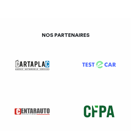
Si vous faites appel à une personne extérieure à
l’entreprise
Si vous n’avez pas de salariés aux compétences requises
NOS PARTENAIRES
et après avoir recueilli l’avis du CSE (si existant), vous
pouvez faire appel à certains intervenants extérieurs – c.
trav. art. L. 4644-1. Il n’est pas exigé que l’avis du CSE soit
conforme.
De quels intervenants extérieurs parle t’on ?
Au regard de l’article L. 4644-1 du Code du travail :