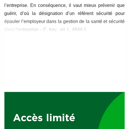
l’entreprise. En conséquence, il vaut mieux prévenir que
guérir, d’où la désignation d’un référent sécurité pour
épauler l’employeur dans la gestion de la santé et sécurité
dans l’entreprise – C. trav., art. L. 4644-1
Est il obligatoire ?
Sachez que l’employeur
doit veiller
à la santé et à la
sécurité des travailleurs en mettant en place des actions de
prévention, d’information et de formation.
Quelle que soit la taille de l’entreprise en tant
Accès limité
qu’employeur vous devez désigner
un ou plusieurs
salariés compétents
pour s’occuper des activités de