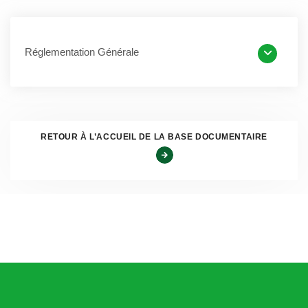
délivrer ce type de document.
Le propriétaire doit effectuer une
téléprocédure via le
Réglementation Générale
site
France Titres
, qui pourra être traitée par les
CERTs (Centres d’expertise et de ressources des
titres) si le centre VHU ne répond pas à sa demande.
Par ailleurs,
pour des raisons de sécurité
, notamment en
RETOUR À L’ACCUEIL DE LA BASE DOCUMENTAIRE
cas de tensions avec certains propriétaires, de nombreux
gardiens de fourrière ne communiquent pas directement
les coordonnées des centres VHU. Cette pratique est
compréhensible et peut être maintenue si elle vise à
prévenir des comportements agressifs à l’encontre de vos
personnels et de ceux des centres.