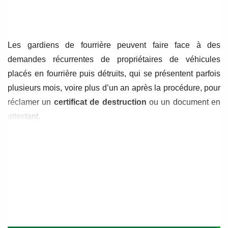
de
de
l’article
l’article
Les gardiens de fourrière peuvent faire face à des
demandes récurrentes de propriétaires de véhicules
placés en fourrière puis détruits, qui se présentent parfois
plusieurs mois, voire plus d’un an après la procédure, pour
réclamer un
certificat de destruction
ou un document en
attestant.
1.
Rôle strictement encadré du gardien de
fourrière
Conformément à l’article
R.325-24 du Code de la route
,
un gardien de fourrière ne peut exercer d’activité liée à la
destruction ou au retraitement des véhicules. La séparation
entre les missions du gardien et celles du centre VHU