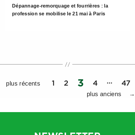
Dépannage-remorquage et fourrières : la
profession se mobilise le 21 mai à Paris
…
3
Pagination
1
2
4
47
plus récents
des
plus anciens
→
publications