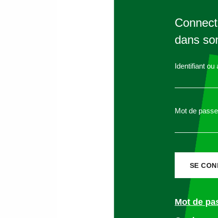
Connecte
Les fréquences de passage au 
dans son
R323-22 et suivants. Ces règl
Parlement européen et du Cons
Identifiant ou
Le texte de référence, fondate
contrôle technique des véhicul
Mot de passe
L’article 5 de la Directive, po
«
1. Les véhicules sont 
délai de flexibilité app
véhicules appartenant a
Mot de pa
puis tous les deux ans