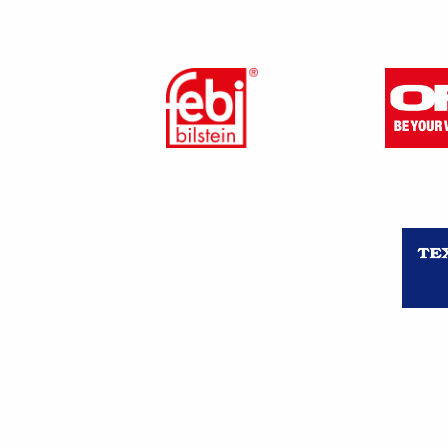
Le système AdBlue, visant à r
automobilistes lorsqu’il dysf
nécessitant une intervention 
dispositif, faussant ainsi les 
Cette pratique est
illégale e
Il est crucial de rappeler 
responsabilité
, tant sur le p
de préserver la conformité des 