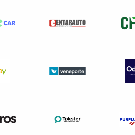
les données de consommation réelles de carburant et d’énergie
evées grâce au boîtier OBFCM (
On-Board Fuel Consumption 
t une obligation instaurée par le Règlement d’exécution 20
23, et poursuit un objectif d’examen de ses politiques publiques.
 données : il doit alors remplir et signer un document de refus 
cun point de contrôle supplémentaire au contrôle techniq
tuels.
agiste désactivant le système AdBlue – Boîtier OBD