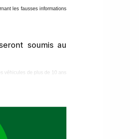
rnant les fausses informations
seront soumis au
les véhicules de plus de 10 ans
 chargés du contrôle technique