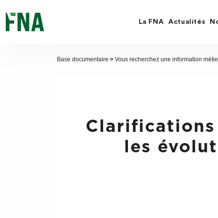
Fermer
la
recherche
La FNA
Actualités
No
FNA
Base documentaire
>
Vous recherchez une information métie
Clarification
les évolu