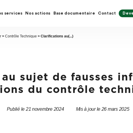
s services
Nos actions
Base documentaire
Contact
Deve
r
>
Contrôle Technique
> Clarifications au(...)
s au sujet de fausses in
tions du contrôle tech
Publié le 21 novembre 2024
Mis à jour le 26 mars 2025
Date
Date
de
de
l’article
l’article