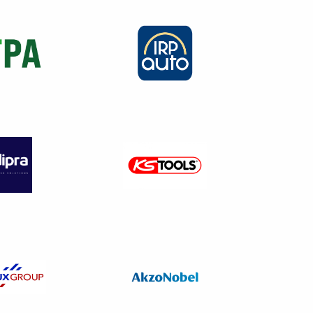
 des véhicules sur les quatre
Meter
) et transmises à l’Union
21/392 de l’Union européenne,
 Le propriétaire peut toutefois
mis à disposition par le centre
ue
et demeure sans incidence