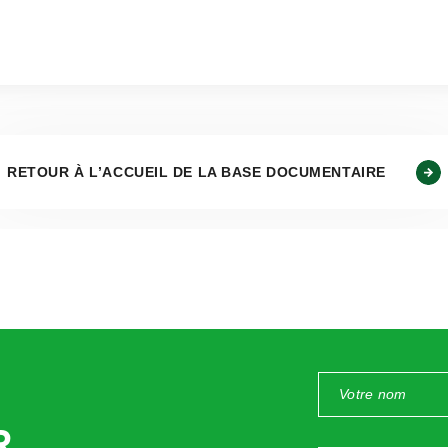
ssentiels à retenir :
RETOUR À L’ACCUEIL DE LA BASE DOCUMENTAIRE
 : Aucune mesure visant à instaurer un contrôle technique ann
en France à ce jour.
ations : Bien que des études, comme celles du rapport UTAC O
avoir plus de difficultés lors des contrôles techniques, ce
rôle annuel.
Le contrôle technique reste obligatoire tous les deux ans pour 
ective européenne 2014/45/UE. Le code de la route et les t
ces de passage, sans évolution significative sur la base de l’âg
R