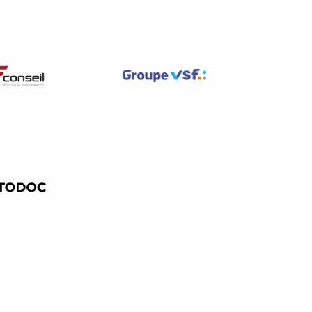
îner des désagréments pour les
dé, voire refuser de démarrer,
ns conducteurs à désactiver le
)
.
ystème AdBlue engage leur
re lors des interventions, afin