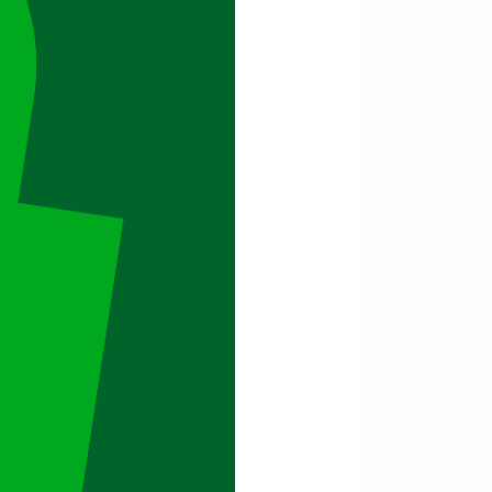
ute, et notamment aux articles
ctive européenne 2014/45/UE du
ctuellement en vigueur.
en place et à l’organisation du
fréquence fait rarement débat.
es suivants, sans préjudice du
 immatriculation du véhicule,