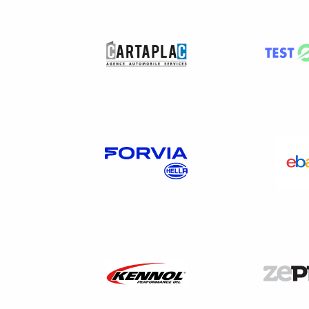
lors du contrôle technique, 
dernières années seront rel
européenne.
Cette collecte de données es
entrée en vigueur le 20 mai 20
s’opposer à la collecte de ces
de contrôle technique.
Cette mesure n’entraîne au
sur la validité des contrôles ac
Responsabilité du gar