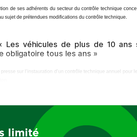
ention de ses adhérents du secteur du contrôle technique conce
au sujet de prétendues modifications du contrôle technique.
 Les véhicules de plus de 10 ans 
 obligatoire tous les ans »
presse sur l’instauration d’un contrôle technique annuel pour 
tion.
25 les représentants du ministère de la Transition écologique
entionné et n’est actuellement pas à l’étude en France.
s limité
diques :