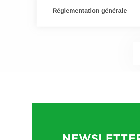
dérogatoire.
Réglementation générale
Voici quelques points e
Pas de projet en cours
de 10 ans n’est prévue 
Les rapports et observ
plus anciens peuvent 
l’instauration d’un cont
Les règles actuelles : 
conformément à la dir
définissent les fréquen
NEWSLETTE