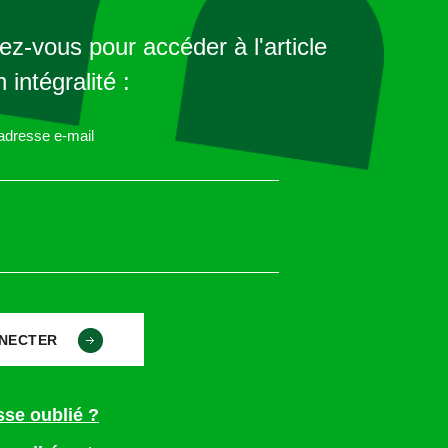
z-vous pour accéder à l'article
contrôle technique obligatoire sont fixées par le code de la ro
 intégralité :
es en France ont très peu évolué et sont conformes à la dire
eil du 3 avril 2014 relative au contrôle technique périodique a
 adresse e-mail
ur du contrôle, est l’arrêté du 18 juin 1991 relatif à la mise 
es dont le poids n’excède pas 3,5 tonnes. Depuis cette date, la 
rtant sur les dates et fréquences des contrôles, dispose :
soumis à un contrôle technique au minimum selon les intervall
liqué dans les États membres en vertu du paragraphe 3:
ux catégories M1 et N1:
quatre ans après la date de première
sse oublié ?
;