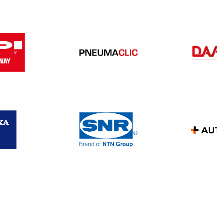
éduire les émissions de NOx des véhicules diesel, peut entra
onctionne. En cas de panne, le moteur peut passer en mode dégra
coûteuse chez un garagiste. Ces inconvénients poussent certai
informations collectées par le boîtier OBD
(On-Board Diagnostics
t engendre une forte augmentation des émissions polluantes
.
aux professionnels des garages que la
désactivation du s
lan légal qu’environnemental. Une vigilance accrue est nécessai
véhicules et d’éviter tout contentieux.