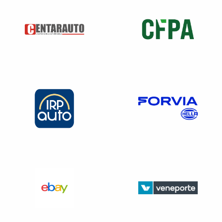
doit y avoir aucune confusion possible avec une
quelconque entreprise de réparage ou de commerce
automobile voisine.
Le bâtiment du contrôle technique est un espace
couvert ne disposant d’aucune communication avec
des activités liées au commerce ou à la réparation
automobile
Concernant la demande d’agrément du contrôleur
salarié ?
Lorsque le contrôleur est salarié, il doit dans la
composition de sa demande d’agrément du contrôle
technique, inclure une déclaration sur l’honneur dans
laquelle il doit s’engager, pendant toute la durée de
l’agrément, qu’il n’exercera pas une quelconque