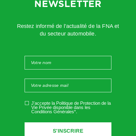
NEWSLETTER
Restez informé de l’actualité de la FNA et
En pratique, que cela implique pour les
du secteur automobile.
professionnels du contrôle technique ?
Concernant le contrôle du réseau sur ces exploitants ?
Un réseau de contrôle doit veiller à ce que les
contrôleurs et toute personne physique ou morale
exerçant des fonctions au sein du réseau n’aient pas
J'accepte la Politique de Protection de la
Vie Privée disponible dans les
d’activité dans la réparation ou le commerce
Conditions Générales*
.
automobile
Ils doivent s’assurer eux même du respect du principe