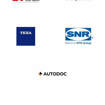
Bon à savoir :
Les contraventions de 5ᵉ classe ne font pas l’objet d’une
amende forfaitaire. Il s’agit dans ce cas d’une amende
pénale d’un montant de 1 500 €. En cas de récidive, le
montant est porté à 3 000 €.
L’agrément d’un contrôleur peut être suspendu si les
conditions posées lors de sa délivrance ne sont plus
respectées ou s’il est constaté un manquement aux
règles fixant l’exercice de l’activité du contrôleur.
Bon à savoir :
Un contrôleur ayant fait l’objet d’un retrait d’agrément ne
peut demander un nouvel agrément pendant
une durée de
cinq ans à compter du retrait.