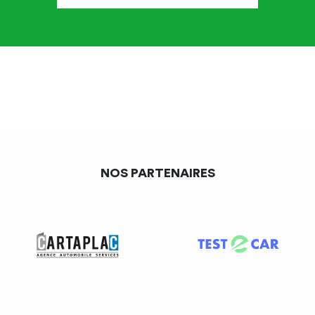
de l’indépendance au sein du réseau tel que défini
plus haut.
Concernant les locaux de l’activité de contrôle
technique ?
Les locaux de l’activité du contrôle technique ne
doivent pas abriter une quelconque activité de
réparation ou de commerce automobile.
NOS PARTENAIRES
Les locaux de l’activité du contrôle technique ne
peuvent pas communiquer physiquement avec un
autre local abritant une activité de réparage ou de
commerce automobile.
Sur la façade et la partie la plus visible des locaux
abritant l’activité de contrôle technique est portée
l’identification de l’installation du contrôle technique. Il