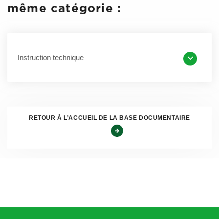
•
IT PL F8G-NUISANCES
même catégorie :
•
IT PL F9F-TCP
•
IT PL F10A-DEPANNAGE
Instruction technique
•
IT PL F11B-SANITAIRE
•
IT PL F12B-ECOLE
•
IT PL F14C-TMD
RETOUR À L’ACCUEIL DE LA BASE DOCUMENTAIRE