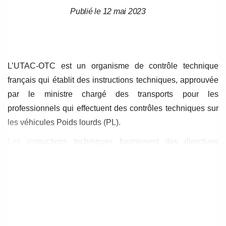
Publié le 12 mai 2023
Date
Date
de
de
l’article
l’article
L’UTAC-OTC est un organisme de contrôle technique
français qui établit des instructions techniques, approuvée
par le ministre chargé des transports pour les
professionnels qui effectuent des contrôles techniques sur
les véhicules Poids lourds (PL).
Les instructions techniques fournissent des directives
précises pour les différentes étapes de l’inspection, y
compris les procédures de contrôle et les critères
d’évaluation. Ces instructions précisent les normes et les
exigences réglementaires qui s’appliquent aux véhicules
légers, ainsi que les méthodes de mesure et les