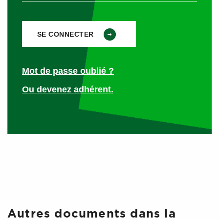
techniques pour les véhicules VL applicables lors
contrôle technique :
•
IT PL F0G-IDENTIFICATION
Mot de passe oublié ?
•
IT PL F1J-FREINAGE
Ou devenez adhérent.
•
IT PL F2D-DIRECTION
•
IT PL F3E-VISIBILITE
•
IT PL F4E-ECLAIRAGE
•
IT PL F5F-LIAISON AU SOL et
TABLEAU MIXABILITE
RECHAPAGE PL TNPF
•
IT PL F6G-CHASSIS ET ACC DU CHASSIS
•
IT PL F7F-AUTRE MATERIEL
Autres documents dans la