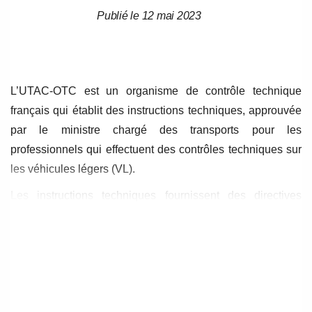
Publié le 12 mai 2023
Date
Date
de
de
l’article
l’article
L’UTAC-OTC est un organisme de contrôle technique
français qui établit des instructions techniques, approuvée
par le ministre chargé des transports pour les
professionnels qui effectuent des contrôles techniques sur
les véhicules légers (VL).
Les instructions techniques fournissent des directives
précises pour les différentes étapes de l’inspection, y
compris les procédures de contrôle et les critères
d’évaluation. Ces instructions précisent les normes et les
exigences réglementaires qui s’appliquent aux véhicules
légers, ainsi que les méthodes de mesure et les