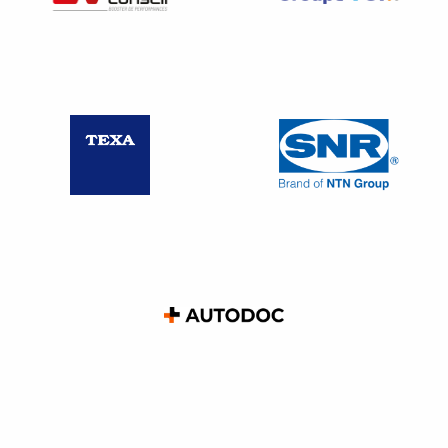
dans la signification. A l’expiration du délai, si le bailleur
n’a pas exercé son droit de priorité son accord est réputé
acquis.
Si le bailleur souhaite s’opposer à la cession du droit au
bail et au changement d’activité, il doit saisir le tribunal
judiciaire du lieu où se trouve le local commercial dans un
délai de deux mois à compter de la signification. La saisie
du tribunal judiciaire n’entraine pas la suspension du bail;
le locataire restera tenu d’exploiter le local loué et exercer
son activité pendant la période d’opposition du bailleur.
Pour s’opposer à la cession, le bailleur ne peut
légitimement invoquer que les motifs tirés de l’article
L.145-51 du Code de commerce. Ainsi, il a été reconnu
que le droit de céder le bail ne peut être limité que dans la
mesure où le nouveau commerce serait incompatible avec