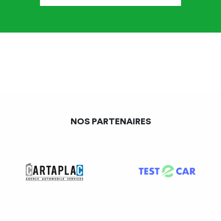
Le locataire faisant valoir ses droits à la retraite peut céder
son bail commercial à un tiers, soit pour exercer la même
activité, soit pour une activité différente pour laquelle il lui
faudra en principe obtenir une
déspécialisation
(changement d’activité).
Afin de faciliter la cession du droit au bail dans le cas d’un
départ à la retraite, un régime dérogatoire est introduit à
NOS PARTENAIRES
l’article L. 145-51 du Code de commerce.
Pour bénéficier du dispositif dérogatoire, le locataire
commercial doit être une personne physique ayant, au
préalable, demandé à bénéficier de ses droits de retraite
ou ayant été admis au bénéfice d’une pension d’invalidité
attribuée par le régime d’assurance invalidité-décès des
professions artisanales ou des professions industrielles et