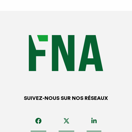
la destination, les caractères, et la situation de l’immeuble.
De ce fait, tout autre motif soulevé par le bailleur pour
s’opposer à la cession sera considéré comme injustifié.
Les effets en cas de cession et déspécialisation du
bail
Dans le cas d’une cession-déspécialisation du bail, le
bailleur ne peut réclamer à cette occasion, une
modification du montant du loyer. En revanche, il a été
admis en jurisprudence que le bailleur peut invoquer le
changement d’activité à l’occasion du renouvellement du
SUIVEZ-NOUS SUR NOS RÉSEAUX
bail afin d’obtenir le déplafonnement du loyer.
Le déplafonnement peut intervenir lors du renouvellement
en cas de modification notable d’un des éléments de la
valeur locative, telle que la destination des lieux loués.