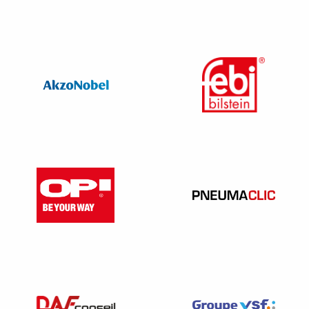
La signification est un acte extrajudiciaire (c’est-à-dire en
dehors d’une procédure judiciaire) accompli par un
commissaire de justice (ex huissier de justice).
L’acte devra contenir les informations suivantes :
– le prix proposé
– la nature des activités dont l’exercice est envisagé par le
future acquéreur du bail.
Le locataire n’a pas l’obligation de transmettre au bailleur
la copie du compromis de vente.
La réponse du bailleur
Le bailleur dispose, dans un délai de deux mois, d’une
priorité de rachat du droit au bail aux conditions fixées