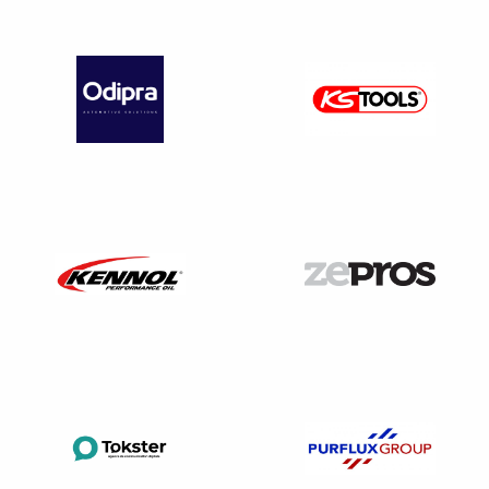
avec les caractéristiques de l’immeuble lorsque cette
activité est envisagée dans un immeuble à usage
d’habitation. En effet, le règlement de copropriété de
l’immeuble
peut interdire l’exercice de certaines
activités qui ne seraient pas conformes à la destination
de l’immeuble.
Les modalités de mise en œuvre en cas de
déspécialisation
La signification
Le locataire doit signifier à son propriétaire et aux
créanciers inscrits sur le fonds de commerce, son intention
de céder son bail.