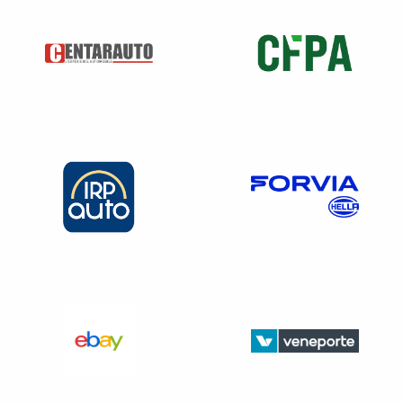
commerciales. Ce droit s’applique également dans
l’hypothèse où le locataire est en situation de cumul de la
retraite et d’une activité professionnelle.
Le dispositif est étendu à l’associé unique d’une EURL
(entreprise unipersonnelle à responsabilité limitée) et au
gérant majoritaire depuis au moins deux ans d’une SARL
(société à responsabilité limitée).
La nature des activités dont l’exercice est envisagé doit
être compatible avec la destination, les caractères et la
situation de l’immeuble, notamment au regard du
règlement de copropriété.
Par exemple
:
La création d’un fonds de commerce de « laverie
automatique » peut être considérée comme incompatible