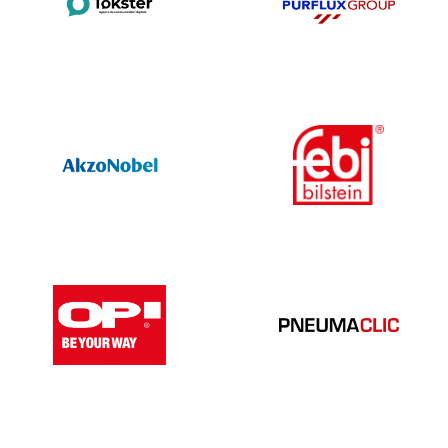
Il ne rapporte pas la preuve d’un accord entre le
réparateur et l’assureur justifiant contractuellement des
prix plus bas convenus,
Les assureurs n’ont pas critiqué par le passé ses tarifs,
autrement dit, ils les ont déjà été acceptés tels quels
sur les autres dossiers,
Les tarifs de la géométrie ne sont pas plafonnés.
En principe, l’expert doit objectiver, justifier sa
méthodologie. Faire preuve de rigueur dans sa démarche.
Dans un autre dossier, construit avec un peu plus de
rigueur, le jugement aurait pu pencher en faveur de
l’expert.
En tout cas ici, le manque d’explication objective permet
de valider une fois encore la faute de l’expert qui a