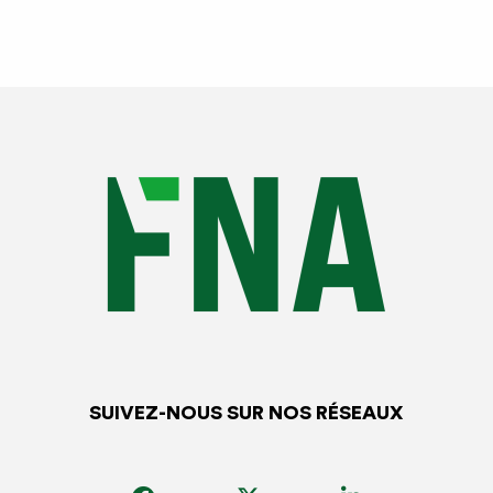
Le juge s’appuie une fois encore sur les chartes ! Le
réparateur est tout à fait en droit de revenir sur le rapport
d’expertise et demander à l’expert, par le biais d’une
nouvelle estimation, la prise en compte de nouveaux
éléments.
Dans les dossiers, l’expert a commis plusieurs fautes:
il n’a jamais répondu au réparateur,
il n’a pas apporté des explications à ses demandes
SUIVEZ-NOUS SUR NOS RÉSEAUX
Au final, la Cour d’Appel condamne le cabinet
d’expertise.