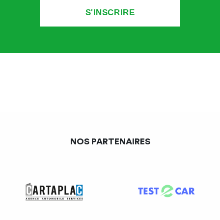
en charge des travaux complémentaires
mais aussi en appliquant de manière systématique
des remises sur pieds de facture sans aucun motif
Le juge a recherché si dans les éléments fournis par le
réparateur, ses allégations étaient fondées :
Les factures fournies ont montré l’application de cette
remise de manière régulière sans obligation
contractuelle en ce sens, le réseau auquel le
NOS PARTENAIRES
réparateur faisait partie était simplement référencé.
L’expert a cherché à se dédouaner en invoquant une
directive de l’assureur sans en apporter la preuve.