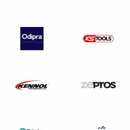
Le carrossier s’est beaucoup appuyé sur la non prise en
compte de ses tarifs. A la lecture de la décision, il faut être
prudent.
Le juge rend une décision favorable au réparateur car ce
dernier a très bien constitué son dossier à l’inverse de
l’expert.
Les points forts du carrossier :
A justifié de ses tarifs appliqués dans le cadre de la
réparation, il a dû fournir tous les éléments permettant
de comprendre ses prix
Les points faibles de l’expert :