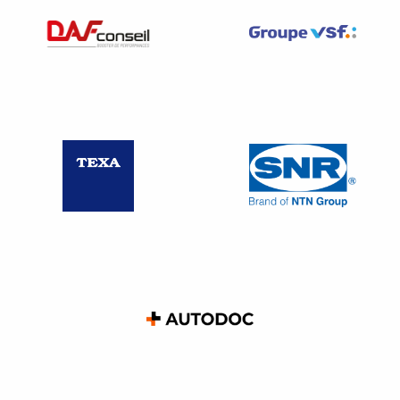
clairement «
une attitude volontaire ne pouvant que mener
à une diminution de la rémunération du carrossier
« .
Notre conseil :
S’appuyer sur les
fiches carrossiers experts
de la
FNA
Toujours tracer ses demandes de travaux
complémentaires, ses désaccords
Garder les dossiers pour pouvoir également justifier
de l’acceptation de ses tarifs par d’autres ….
Sur le prix des pièces et le coût de main d’œuvre