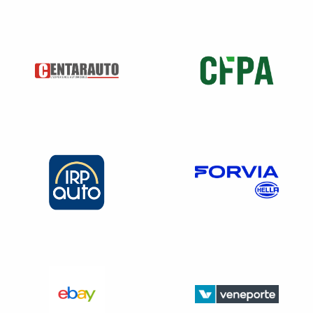
La Cour en a profité pour critiquer cette réponse de
l’expert:
« puisqu’elle remet en cause le principe
d’indépendance de l’expert par rapport à l’assureur ».
Elle retient la faute de l’expert et reconnait que le
carrossier a subi une perte de revenus !
Sur la liberté du réparateur de fixer ses prix
En application de l’article L410-2 du code de commerce,
les prix des biens, produits et services sont librement
déterminés par le jeu de la concurrence sauf pour le cas où
la loi en dispose autrement.