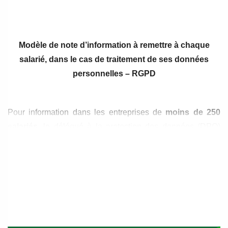
de
de
l’article
l’article
Modèle de note d’information à remettre à chaque
salarié, dans le cas de traitement de ses données
personnelles – RGPD
Pour information dans les entreprises de
moins de 250
salariés,
le délégué à la protection des données (DPO)
n’est pas obligatoire, mais la CNIL conseille d’en nommer
un, souvent le représentant de l’employeur dans les petites
entités.
Information du salarié