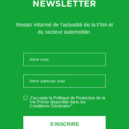
NEWSLETTER
manière à empêcher leur endommagement, effacement
ou accès par des tiers non autorisés.
Restez informé de l’actualité de la FNA et
L’accès aux données personnelles est strictement limité
du secteur automobile.
aux salariés de l’entreprise, habilités à les traiter en
raison de leurs fonctions.
Les informations recueillies pourront éventuellement
être communiquées à des tiers liés à l’entreprise par
contrat pour l’exécution de tâches sous-traitées
nécessaires à la gestion de votre contrat
(
la société X
qui sous-traite la paie
).
Il est précisé que, dans le cadre
de l’exécution de leurs prestations, les tiers n’ont qu’un
J'accepte la Politique de Protection de la
Vie Privée disponible dans les
accès limité aux données et ont l’obligation de les
Conditions Générales*
.
utiliser en conformité avec les dispositions de la
législation applicable en matière de protection des
données personnelles.