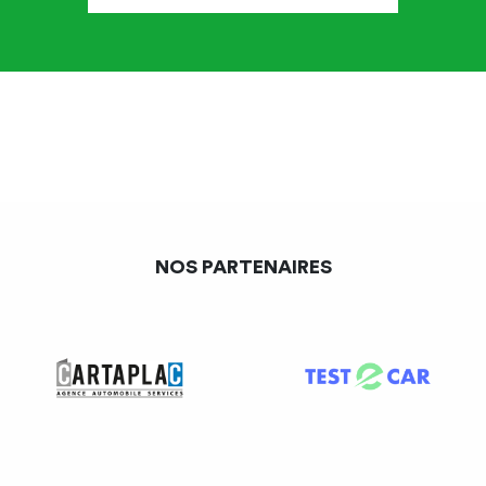
Les destinataires des données sont intégralement situés
au sein de l’Union européenne.
<A savoir
:
Si les données sont amenées à être
transférées en dehors de l’UE, en informer le salarié et
lui préciser les garanties prises afin de sécuriser les
données : adoption de clauses types de protection
validées par la CNIL, adoption d’un code de conduite,
obtention d’une certification CNIL …>
NOS PARTENAIRES
Conformément aux dispositions légales et
règlementaires applicables, vous bénéficiez d’un droit
d’accès, de rectification, de portabilité et d’effacement de
vos données ou encore de limitation du traitement.
Vous pouvez également, pour des motifs légitimes, vous
opposer au traitement des données vous concernant.