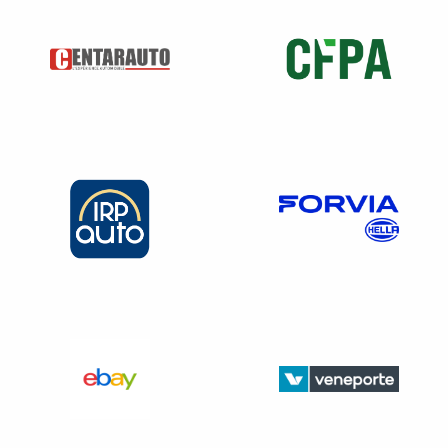
Vous pouvez, sous réserve de la production d’un
justificatif d’identité valide, exercer vos droits en
contactant
(
préciser les modalités
: par mail, par
courrier… et insérer les nom et coordonnées du service
ou de la personne compétente).
En cas de difficulté en lien avec la gestion de vos
données personnelles, vous pouvez contacter la
Commission nationale de l’informatique et des libertés
(plus d’informations sur
www.cnil.fr
).
Le
(date)
(Signature du chef d’entreprise)
(signature du salarié)