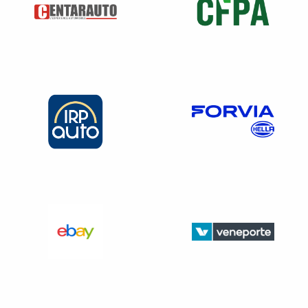
professionnalisation, contrat d’apprentissage ;
Attention,
en cas de contrat successifs chez le même
employeur,
comme une succession de CDD
sans
interruption
, ou la transformation d’un contrat
d’apprentissage en CDI, il n’y
pas de renouvellement de
la DPAE à faire
.
Quelles formalités permet d’accomplir la DPAE ?
L’immatriculation de l’employeur
au régime général
de sécurité sociale ;
L’immatriculation du salarié
à la caisse primaire
d’assurance-maladie : permet aux services de