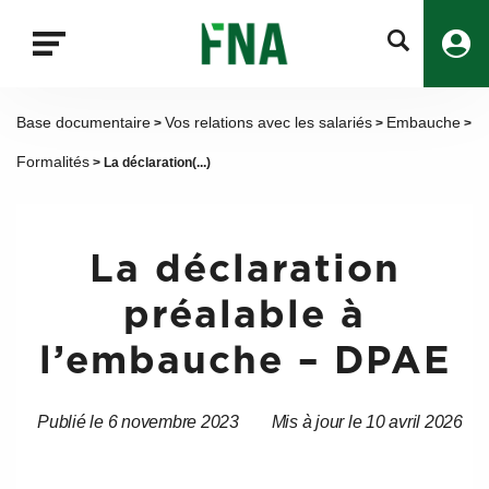
Fermer
la
recherche
FNA
Base documentaire
Vos relations avec les salariés
Embauche
>
>
>
Formalités
> La déclaration(...)
La déclaration
préalable à
l’embauche – DPAE
Publié le 6 novembre 2023
Mis à jour le 10 avril 2026
Date
Date
de
de
l’article
l’article