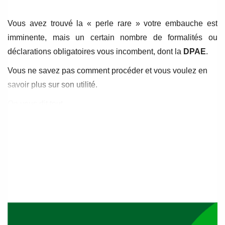
Vous avez trouvé la « perle rare » votre embauche est
imminente, mais un certain nombre de formalités ou
déclarations obligatoires vous incombent, dont la
DPAE
.
Vous ne savez pas comment procéder et vous voulez en
savoir plus sur son utilité.
On vous dit tout …
Pour rappel
La Déclaration nominative préalable à l’embauche est une
procédure de déclaration
systématique et nominative
pour chaque salarié que l’employeur a l’intention