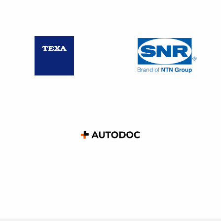
Sanctions pénales
: une DPAE
tardive dans le
cadre d’un litige ou d’absence volontaire
de DPAE
constitue un délit de travail dissimulé par dissimulation
d’emploi salarié. Elle constitue un
délit pénal de
travail dissimulé
faisant partie de la catégorie
de
travail illégal.
Par conséquent, vous pouvez être condamné par le
tribunal correctionnel à une
peine cumulative
de :
45 000 € d’amende et 3 ans d’emprisonnement pour
une personne physique ;
225 000 € d’amende et un placement sous
surveillance judiciaire pour une personne morale.
ATTENTION
: le montant de l’amende et le nombre
d’années d’emprisonnement
sont supérieurs
si le travail