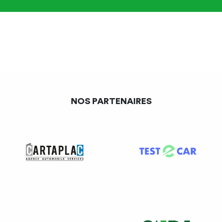
– P + B + I.
Une
DPAE tardive
est une DPAE
qui n’a pas été faite
dans les 8 jours précédant l’embauche du salarié.
Pour quels salariés ?
NOS PARTENAIRES
Vous
n’avez pas à faire de DPAE
pour :
Les stagiaires
(non-salariés) ;
Les adhérents au titre emploi service entreprise, au
Titre firmes étrangères, et au chèque emploi associatif.
Pour quel type de contrat ?
Pour tous contrats : CDD / CDI ; contrat de