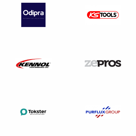
l’URSSAF d’attribuer un numéro de sécurité sociale
aux salariés assurés pendant toute leur carrière. La
plupart du temps les salariés soumis à la DPAE ont
déjà un numéro de sécurité sociale. Cette déclaration
permet aux salariés d’être
rattachés à la CPAM
qui
couvre différentes prestations (soins, handicap …),
mais aussi un
rattachement à une CARSAT
(qui gère
les droits à la retraite.
L’affiliation de l’employeur au régime d’assurance-
chômage ;
La demande d’adhésion à un
service de santé au
travail
;
La demande
de visite d’information et de
prévention
.
Notez qu’elle permet également d’établir la liste des