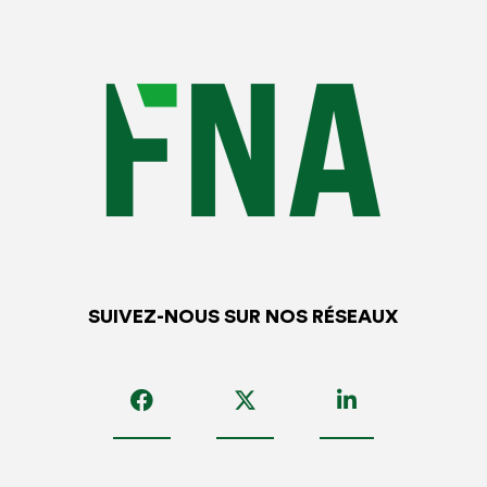
dissimulé concerne notamment
un mineur
: 75 000 €
d’amende et 5 ans d’emprisonnement.
Il existe également des
peines complémentaires
comme :
L’
interdiction d’exercer une activité
professionnelle
pendant 5 ans ;
La diffusion, pendant 1 an, du jugement prononçant la
sanction pénale dans une
liste noire
présente sur le
site internet du ministère du travail ;
Des
sanctions administratives
peuvent également
SUIVEZ-NOUS SUR NOS RÉSEAUX
être prononcées : la
suppression des aides
publiques
pendant 5 ans maximum ;
le
remboursement des aides publiques
perçues
pendant 12 mois ; la
fermeture de
l’entreprise
pendant une durée de 3 mois maximum,
ordonnée par le préfet.