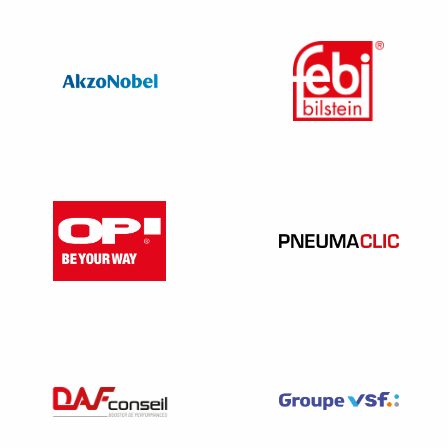
salariés embauchés dans le cadre de la DSN.
Les sanctions en cas de non-déclaration ?
Si vous n’effectuez pas de DPAE les sanctions applicables
sont les suivantes :
Sanctions civiles
redressement URSSAF
: qui
correspond au
paiement du total des cotisations de
sécurité sociale
qui aurait dû être versées si
déclaration faite,
auquel s’ajoute
une
majoration
.
Sanctions administratives
: pénalité égale à 300 fois
le taux horaire du minimum garanti en cas
de non
déclaration ou de déclaration tardive
;