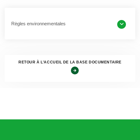
mortes, tailles d’arbustes, haies et brindilles ou encore
déchets ligneux issus de l’élagage et de l’abattage
Règles environnementales
d’arbres et de haies.
Déchets alimentaires
: restes de repas ou de préparation
de repas ou produits périmés non consommés. Il s’agit par
exemple des épluchures de fruits et légumes, des coquilles
d’œufs, des os et arêtes, des aliments abîmés, des restes
RETOUR À L’ACCUEIL DE LA BASE DOCUMENTAIRE
de repas, des restes de viande ou de poisson, des peaux
d’agrumes.
Quelles sont les solutions de tri de ces déchets ?
Il existe plusieurs solutions de tri à la source des