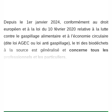
de
de
l’article
l’article
Depuis le 1er janvier 2024, conformément au droit
européen et à la loi du 10 février 2020 relative à la lutte
contre le gaspillage alimentaire et à l’économie circulaire
(dite loi AGEC ou loi anti gaspillage), le tri des biodéchets
à la source est généralisé et
concerne tous les
professionnels et les particuliers.
Par « biodéchets » on entend tous les produits
biodégradables, c’est-à-dire pouvant être décomposés
naturellement par des micro-organismes vivants ; et par « à
la source », on entend un tri directement effectué chez les
ménages, dans les restaurants, les cantines,
les
entreprises
, les parcs et les jardins.
Ainsi, les restes alimentaires – qui appartiennent à la