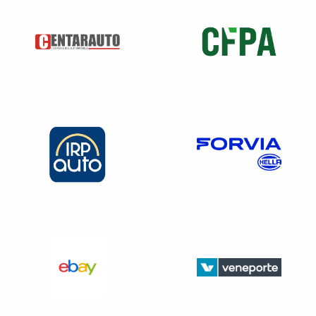
Attention, elle n’en a pas l’obligation : si la mairie,
l’intercommunalité ou le syndicat de gestion des déchets
refuse de collecter l’entreprise, cette dernière devra trouver
une solution.
Elle pourra notamment souscrire une prestation de collecte
auprès d’un acteur privé.
En pratique, dans son entreprise, il faudra mettre au point
un système de collecte, afin de réunir les biodéchets
produits et définir la fréquence à laquelle ce bac doit être
sorti pour être collecté. Pour que tout cela fonctionne, il
faudra former son équipe à reconnaître et à trier
efficacement les biodéchets.