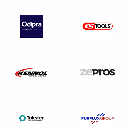
Quelle sanction en cas de non-respect de cette
obligation ?
Le non-respect de l’obligation de tri à la source des
biodéchets est puni d’une
amende
pouvant atteindre
jusqu’à 750 € pour une personne physique et 3 750 €
pour une société.
Il est conseillé aux entreprises de
conserver leurs
justificatifs de tri,
par exemple le contrat de collecte ou
des attestations de valorisation des déchets, en vue d’un
éventuel contrôle.
Plus d’infos sur la page dédiée aux biodéchets du
ministère de la transition écologique.