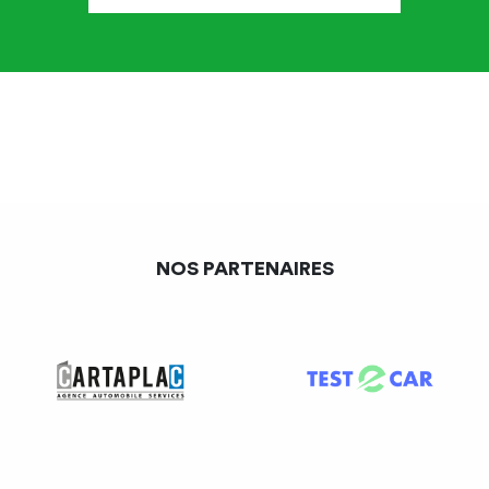
une personne formée.
Il nécessite aussi un espace
extérieur alloué au compostage. Enfin, il peut ne pas être
adapté à des volumes trop importants de biodéchets.
Collecte séparée :
La collecte séparée consiste, à l’image de la poubelle
jaune, en l’utilisation d’un bac individuel ou collectif
spécialement dédié aux biodéchets.
NOS PARTENAIRES
La collecte séparée fait appel à un
prestataire extérieur
(public ou privé). Elle permet d’avoir une gestion simplifiée
et une meilleure traçabilité.
Si sa collectivité en donne la possibilité, il est possible
d’être collecté en “assimilé”, avec les biodéchets des
ménages. Elle peut exiger de la part de l’entreprise le
versement d’une redevance spéciale.