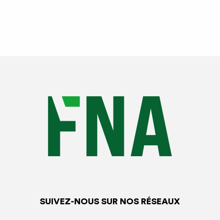
Sanctions applicables
Si l’obligation d’insertion du message promotionnel est
applicable à partir du 1er mars 2022,
les sanctions ne
seront mises en œuvre qu’à compter du 1er juin 2022.
Après avoir mis l’annonceur en mesure de présenter
par écrit ses observations sur les griefs formulés à son
encontre, l’autorité administrative peut le mettre en
demeure de se conformer à cette obligation dans un
délai qu’il détermine. Il peut rendre publique cette mise
en demeure.
SUIVEZ-NOUS SUR NOS RÉSEAUX
Lorsque l’annonceur ne se conforme pas à cette mise