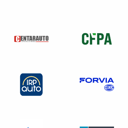
plus ou moins 10 %.
Publicités sur support imprimé
Pour les publicités diffusées sous forme d’image fixe sur
un support imprimé ou sur un écran publicitaire numérique,
le message s’inscrit dans un
espace horizontal réservé à
ce texte recouvrant au moins 7 % de la surface
publicitaire
, aisément identifiable et distinct de toute autre
mention obligatoire. Il est complété par la mention de la
signature
#SeDéplacerMoinsPolluer
.
Sa présentation respecte les règles et usages de bonnes
pratiques régulièrement définis par la profession, et
notamment les règles édictées par l’Autorité de régulation
professionnelle de la publicité.
Dans le cas où plusieurs publicités apparaissent sur une