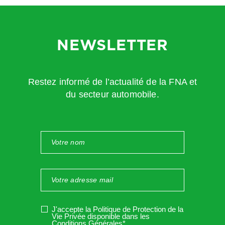
promotionnel ?
Trois messages sont possibles (en choisir un seul parmi
NEWSLETTER
les 3) :
Restez informé de l’actualité de la FNA et
« Pour les trajets courts,
du secteur automobile.
privilégiez la marche ou le
vélo »
« Pensez à covoiturer »
« Au quotidien, prenez les
J'accepte la Politique de Protection de la
Vie Privée disponible dans les
Conditions Générales*
.