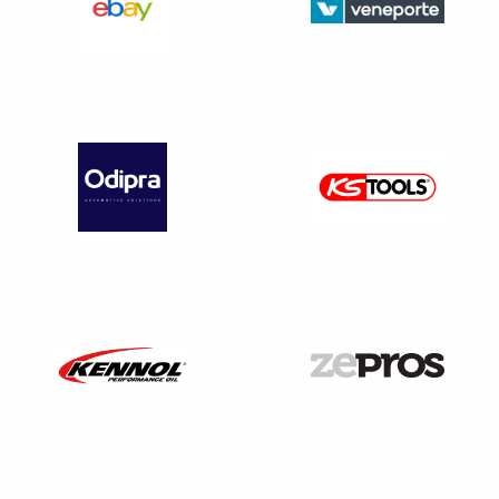
même page, le message diffusé ainsi que la mention
#SeDéplacerMoinsPolluer peuvent n’être mentionnés
qu’une seule fois, dans un bandeau recouvrant au moins 7
% de la page.
Dans le cas de documents publicitaires ou promotionnels
réalisés par un seul annonceur, il peut n’être diffusé qu’un
seul des messages accompagné de la mention
#SeDéplacerMoinsPolluer pour l’ensemble du document.
Dans ce cas, le message diffusé ainsi que la mention
#SeDéplacerMoinsPolluer apparaissent en première ou
dernière page du document et s’inscrivent dans un
bandeau recouvrant au moins 7 % de la page.
Publicité par voie de communication
en ligne