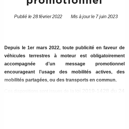
promotionnel
Publié le 28 février 2022
Mis à jour le 7 juin 2023
Date
Date
de
de
l’article
l’article
Depuis le 1er mars 2022, toute publicité en faveur de
véhicules terrestres à moteur est obligatoirement
accompagnée d’un message promotionnel
encourageant l’usage des mobilités actives, des
mobilités partagées, ou des transports en commun.
oi 2019-1428 du 24
Ces dispositions sont issues de la l
décembre 2019 d’orientation des mobilités et de
l’article L. 328-1 du code de la route.
Ces publicités doivent également faire figurer la catégorie
d’émission de CO2 des véhicules.