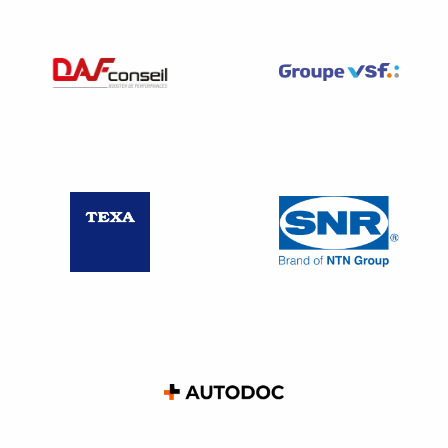
Publicités émises à la radio et au
cinéma
Pour les publicités émises à la télévision et au cinéma, le
message diffusé est inclus dans un espace horizontal fixe
aisément identifiable et distinct de toute autre mention
obligatoire, et maintenu pendant une durée permettant sa
lecture en intégralité.
Sa présentation respecte les règles et usages de bonnes
pratiques régulièrement définis par la profession, et
notamment les règles édictées par l’Autorité de régulation
professionnelle de la publicité.
Le message est complété, à la fin de sa présentation, par
la mention de la signature :
#SeDéplacerMoinsPolluer.
Pour les publicités radiodiffusées, le message diffusé est
prononcé immédiatement après le message publicitaire.