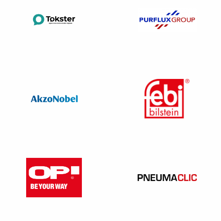
Il s’agit des publicités figurant sur un site Internet, sur les
réseaux sociaux ou lors de l’envoi de mail.
Pour les publicités diffusées par voie de services de
communication au public en ligne, le message doit être
accessible lors de la consultation de la publicité.
Sa présentation respecte la présentation des publicités sur
support imprimé (ci-dessus) lorsque le format choisi pour la
diffusion de la publicité s’y prête, et en tout état de cause,
respecte les règles et usages de bonnes pratiques
régulièrement définis par la profession, et notamment les
règles édictées par l’Autorité de régulation professionnelle
de la publicité.
Le message est complété par la mention de la signature
#SeDéplacerMoinsPolluer.