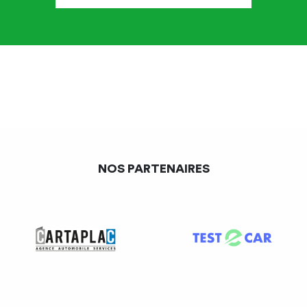
Si la vente hors réseau est permise, il faut toutefois que le
négociant indépendant
ait acquis les véhicules de façon
régulière
, et il lui appartient d’en rapporter la preuve.
L’acquisition est en particulier irrégulière lorsqu’elle a été
faite
directement
auprès d’un concessionnaire de la
marque à qui le constructeur interdit de vendre des
véhicules neufs à un revendeur hors réseau. Dans cette
hypothèse, la responsabilité du négociant indépendant
peut être engagée pour complicité de violation de
NOS PARTENAIRES
l’interdiction de vente faite au concessionnaire.
La Cour de cassation précise néanmoins, notamment
dans
un arrêt du 19 octobre 1999
, que
« s’il est vrai qu’il
appartient à l’opérateur ayant acquis des véhicules neufs
pour les revendre de faire la preuve qu’il les a
régulièrement acquis sur un réseau parallèle, il ne saurait
être tenu, aucune présomption d’approvisionnement illicite