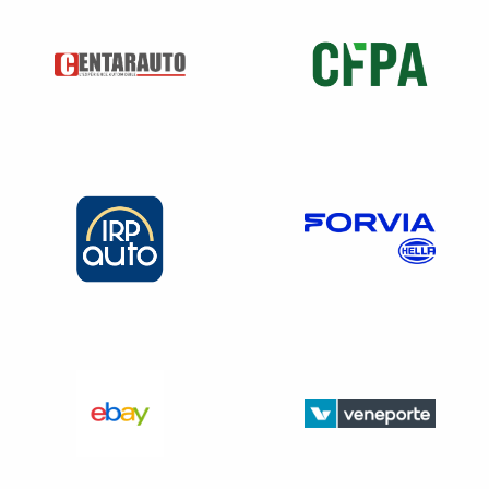
ne pouvant lui être opposée, de rapporter la preuve de
l’acquisition régulière des véhicules litigieux par le
revendeur auquel il s’est adressé, cette recherche
incombant aux concessionnaires ou aux fabricants ».
Ainsi, il suffit à l’opérateur indépendant de produire une
facture d’achat auprès d’un fournisseur étranger. Il
appartient dès lors au plaignant de prouver que ce
fournisseur s’est lui-même approvisionné de manière
irrégulière. Une telle preuve reste très difficile à établir.
Attention
: Les constructeurs adressent parfois aux
revendeurs hors réseau des courriers leur demandant de
justifier leur source d’approvisionnement en véhicules
neufs.
Le refus de révéler votre source
d’approvisionnement est de nature à faire présumer
que vous vous êtes fourni dans des conditions illicites.