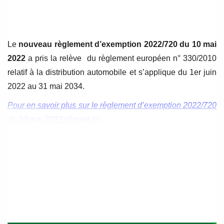
de
de
l’article
l’article
Le
nouveau règlement d’exemption 2022/720 du 10 mai
2022
a pris la relève du règlement européen n° 330/2010
relatif à la distribution automobile et s’applique du 1er juin
2022 au 31 mai 2034.
Pour en savoir plus sur le règlement d’exemption 2022/720
du 10 mai 2022 cliquez ici.
Dans les réseaux de distribution sélective,
le fournisseur
(constructeur) sélectionne les distributeurs
(concessionnaires / agents) qui auront le droit de
commercialiser ses produits. Cette sélection se fait selon
des critères objectifs qualitatifs définis et de manière non
discriminatoire. En contrepartie, les distributeurs
s’engagent à ne pas vendre à des distributeurs non