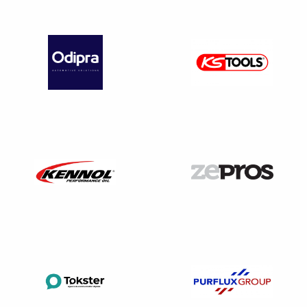
C’est le sens des décisions des tribunaux. Il est donc
nécessaire que vous communiquiez au constructeur
les coordonnées de votre fournisseur, si cela vous est
demandé. A défaut, le constructeur peut saisir le juge
afin d’obtenir en référé la communication de vos
factures d’achat.
Le seul moyen juridiquement sécurisé de pouvoir proposer
des véhicules neufs est
d’agir par le biais d’un mandat
:
un client final vous mandate pour rechercher un véhicule
neuf de tel modèle, et par le biais de ce mandat, vous
pouvez rechercher ce véhicule neuf. Le véhicule sera
facturé
directement par la concession au client final
, et le
mandataire percevra une commission.
Pour en savoir plus
sur le mandataire automobile, cliquez sur ce lien.