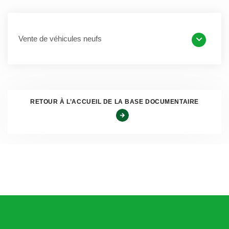
Par deux arrêts de principe rendus le 15 février 1996, la
Cour de Justice des Communautés Européennes a jugé
que le règlement n° 123/85
« ne fait pas obstacle à ce
Vente de véhicules neufs
qu’un opérateur qui n’est ni un revendeur agréé du réseau
de distribution d’un constructeur d’une marque automobile
déterminée, ni un intermédiaire mandaté [mandataire
automobile] se livre à une activité d’importation parallèle et
RETOUR À L’ACCUEIL DE LA BASE DOCUMENTAIRE
de revente indépendante de véhicules neufs de cette
marque ».
LA VENTE HORS RESEAU ET LE DROIT
FRANÇAIS