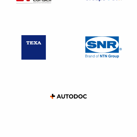
CONSTRUCTEUR
Le véhicule neuf acquis auprès d’un revendeur hors
réseau bénéficie de la garantie accordée par le
constructeur.
Le consommateur est par ailleurs libre de confier l’entretien
de son véhicule au réparateur de son choix, y compris à un
indépendant, sans perdre le bénéfice de la garantie du
constructeur (sauf lorsque l’entretien a été mal réalisé et
qu’il est à l’origine de la panne faisant l’objet de la
demande de prise en charge en garantie).