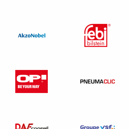
L’ABSENCE DE PUBLICITE TROMPEUSE
Le revendeur hors réseau doit s’abstenir d’induire en
erreur le consommateur en créant une confusion avec les
concessionnaires, en affichant par exemple une fausse
qualité de concessionnaire. La Cour de cassation
considère cependant que le fait que le revendeur
indépendant n’ait pas indiqué dans sa publicité sa qualité
de revendeur hors réseau de véhicules neufs, n’est pas en
soit de nature à créer une confusion.
VENTE HORS RESEAU ET GARANTIE DU