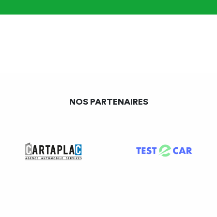
sont les véhicules les plus touchés par cette restriction
représentant 24,8% du parc automobile à Paris.
[1]
De plus, cette exclusion risque d’aggraver grandement les
inégalités sociales. Les ménages les plus modestes,
souvent propriétaires de véhicules anciens, sont contraints
de changer leur véhicule sans pouvoir toujours se
permettre un modèle neuf ou moins polluant quitte à
NOS PARTENAIRES
renoncer à leur véhicule n’ayant pas les moyens. Il en va
de même pour les zones rurales dans lesquelles les
infrastructures de transports en commun sont insuffisantes
privant certains automobilistes de se déplacer.
La durée de vie des véhicules : un allongement
nécessaire
En France, la durée de vie moyenne d’un véhicule est