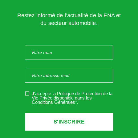
véhicules
Restez informé de l’actualité de la FNA et
du secteur automobile.
Les Zones à Faibles Émissions (ZFE) : un facteur de
renouvellement rapide du parc automobile
En 2025, environ
34 % du parc automobile français est
exclu de certaines Zones à Faibles Émissions (ZFE),
imposant ainsi aux propriétaires de véhicules considérés
comme polluants de s’en séparer bien qu’ils soient encore
parfaitement fonctionnels mais qui ne peuvent pas obtenir
une autorisation de circulation en considération de leur
J'accepte la Politique de Protection de la
Vie Privée disponible dans les
année de première immatriculation.
Conditions Générales*
.
Cette politique vise à améliorer la qualité de l’air, mais elle
soulève des questions sur la durabilité des véhicules qui
sont encore en état de rouler, notamment les Crit’Air 3 qui