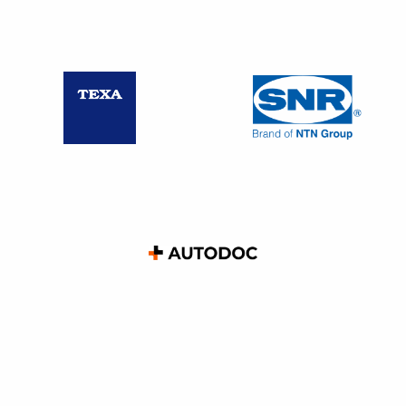
L’obsolescence logicielle des véhicules modernes
L’évolution des véhicules modernes va bien au-delà de la
mécanique traditionnelle : les véhicules sont désormais
des objets technologiques comparés à des « smartphones
roulants » et souvent équipés de systèmes embarqués
complexes. Cela inclut la gestion des moteurs électriques,
la sécurité active et les systèmes de conduite autonome
pour certains modèles. Cette digitalisation présente un
inconvénient majeur : l’obsolescence logicielle.
Certaines mises à jour logicielles sont nécessaires pour
assurer le bon fonctionnement de ces systèmes mais elles
sont souvent restrictives et rendues difficiles d’accès pour
les réparateurs indépendants. L’obsolescence logicielle
augmente notamment à travers la « sérialisation » des