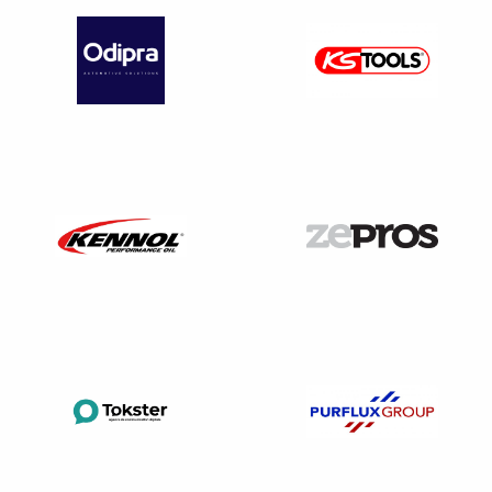
déchets électroniques que ce soit pour les consommateurs
ou pour les professionnels.
De plus, l’évolution constante des fonctionnalités des
voitures électriques, notamment leur autonomie, pousse
les consommateurs à acheter des modèles de plus en plus
récents ou tout simplement à être réticents à l’achat d’une
voiture électrique neuve par peur que d’autres modèles
plus récents soient plus performants.
Cette évolution technologique a pour conséquence une
instabilité des résultats de ventes des véhicules
électriques ainsi que des difficultés pour les vendeurs
professionnels à écouler leurs stocks de véhicules
électriques. Il est également à noter une réduction des
marges bénéficiaires et une pression accrue pour
s’adapter à des technologies en constante évolution par