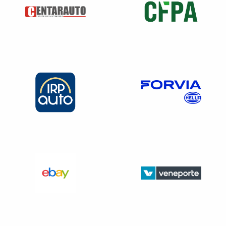
estimée à
19 ans
. Cependant, les nouvelles régulations
environnementales et les coûts élevés des réparations
(notamment pour les pièces spécifiques et les technologies
embarquées) risquent de réduire cette durée de vie. En
effet, les véhicules thermiques, souvent jugés trop
polluants, sont progressivement poussés à la retraite,
malgré le fait qu’ils soient encore en état de rouler.
Les difficultés liées aux batteries des véhicules
électriques
Les batteries des véhicules électriques représentent une
part importante de leur coût et de leur impact
environnemental. Certaines pratiques de conception,
comme l’utilisation de résines et de mousses, rendent leur
réparation difficile, voire impossible. Cela conduit à des
remplacements coûteux et à une augmentation des