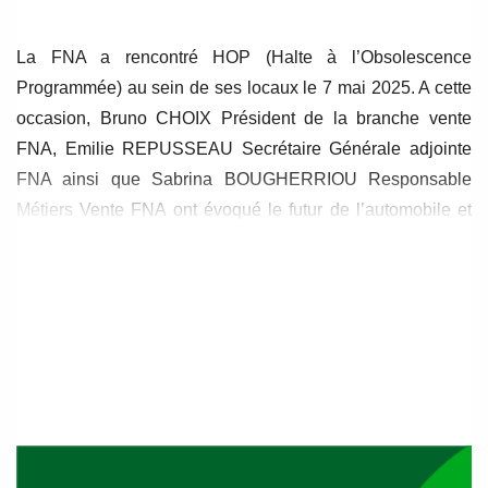
La FNA a rencontré HOP (Halte à l’Obsolescence
Programmée) au sein de ses locaux le 7 mai 2025. A cette
occasion, Bruno CHOIX Président de la branche vente
FNA, Emilie REPUSSEAU Secrétaire Générale adjointe
FNA ainsi que Sabrina BOUGHERRIOU Responsable
Métiers Vente FNA ont évoqué le futur de l’automobile et
les mesures que la FNA soutient pour la sauvegarde des
véhicules :
Encadrement du giga casting
;
Accessibilité des pièces de réparation
(durée des
délais et disponibilité des pièces) ;
Réparabilité des véhicules
(notamment avec la mise
en place de
l’indice de réparabilité pour chaque