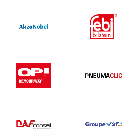
tous les professionnels.
Le recours au giga-casting
Le giga-casting, une technique consistant à fabriquer des
pièces de voiture en un seul bloc facilite la production en
série pour les constructeurs mais complique
considérablement la réparation en cas de dommage pour
les réparateurs.
Un véhicule endommagé requérant des pièces spécifiques
intégrées dans de grandes structures unifiées devient plus
coûteux à réparer et plus difficile à restaurer. A ce sujet,
vous retrouverez la note juridique FNA en suivant ce lien
(
https://fna.fr/documents/giga-casting-un-procede-
industriel-aux-implications-multiples-pour-laval-de-la-
filiere-automobile/
).