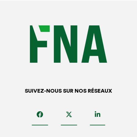
pièces qui consiste à construire des pièces étiquetées
avec un numéro de série unique à vie restreignant la
réparabilité des véhicules.
Enfin, le verrouillage des données des véhicules empêche
un entretien du véhicule durable et accessible à long terme
car limite le cham d’intervention des réparateurs.
Les propositions de la FNA et de HOP pour une
transition automobile plus durable
SUIVEZ-NOUS SUR NOS RÉSEAUX
Face à ces défis, la FNA, en ligne avec HOP, formulent
plusieurs recommandations auprès des instances
publiques afin de promouvoir la réparabilité et la durabilité
des véhicules, et ainsi éviter une obsolescence
prématurée :