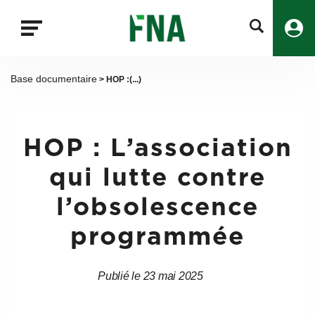
Fermer
la
recherche
FNA
Base documentaire
> HOP :(...)
HOP : L’association
qui lutte contre
l’obsolescence
programmée
Publié le 23 mai 2025
Date
Date
de
de
l’article
l’article