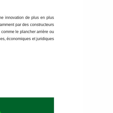
ne innovation de plus en plus
otamment par des constructeurs
s comme le plancher arrière ou
ues, économiques et juridiques
en France et en Europe pour la
s véhicules produit des effets
ranche maintenance vente de la