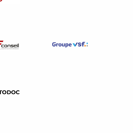
s de vente de biens encadre la
ère portée à la réparabilité
 choisir entre la réparation ou
lité et de réparabilité. Cela
ur et contenant des exigences
 (VHU).
ssus des véhicules. Il encadre à