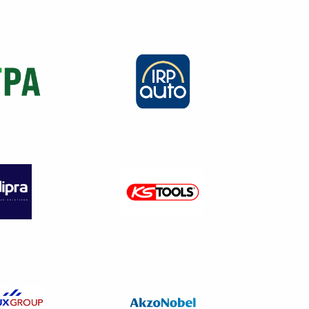
vec des pièces moulées, ce qui
essionnels que ce soit par la
tructeur.
é et pièces détachées.
à moteur et de leurs remorques
urs indépendants un accès non
éparation des véhicules qu’ils