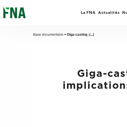
Fermer
la
recherche
La FNA
Actualités
No
FNA
Base documentaire
> Giga-casting :(...)
Giga-cas
implications