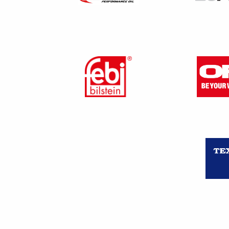
produisent. Cette obligation ex
Réparabilité et écoconc
La
Directive (UE) 2019/771
du
notion de conformité des bi
raisonnable de ces produits. L
le remplacement du bien qu’il 
Ce texte vise à imposer, dès
constituerait au sens du texte
Un projet de règlement europ
de circularité dans la concept
L’Europe se fixe des objectifs 
la fois son écoconception, sa ré