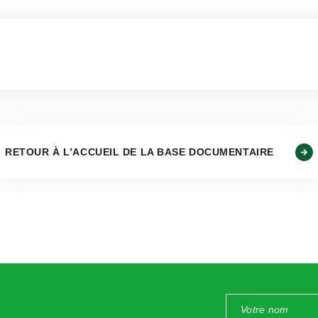
 permet aux constructeurs de réduire leurs coûts de fabricati
ndial où la concurrence fait rage.
peuvent être préoccupantes pour la filière de la réparation aut
RETOUR À L’ACCUEIL DE LA BASE DOCUMENTAIRE
asting
sur la filière de la réparation automobile
éga-pièce, la question est de savoir si le carrossier peut la re
as de dépasser assez rapidement la VRADE du véhicule oblige
re assurable ? Ce sont toutes les questions auxquelles il faut 
a-casting
pourraient être difficiles à réparer une fois endom
le de remplacer ou de redresser la section altérée d’une pièce 