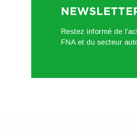
d’un monobloc non démonta
NEWSLETTE
nécessiteraient aujourd’hui 
casting
qui peut s’avérer diffi
Restez informé de l’act
FNA et du secteur aut
Si vous êtes confrontés à de
Par ailleurs, le recours au
gig
être formés à la manipulation 
on prend l’exemple du constru
investissements de temps et
capables de tester ces structu