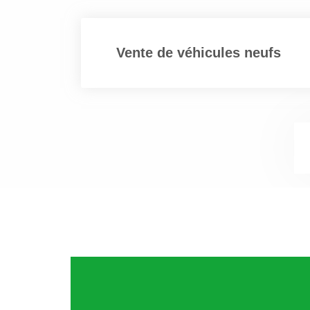
coût de la main-d’œuvre.
Cette technique industrielle
Vente de véhicules neufs
manœuvre dans un contexte mo
Pour l’aval, les conséquences 
Les impacts du
giga-c
En cas de sinistre sur cette m
quel prix ? Ne risque-t-on p
récent ? Est-il également enco
Les pièces moulées par
gig
deviendrait quasiment impossib