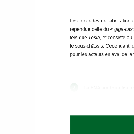
Les procédés de fabrication 
rependue celle du
« giga-cast
tels que
Tesla,
et consiste au
le sous-châssis. Cependant, c
pour les acteurs en aval de la 
La FNA sur tous les fr
La FNA est en alerte sur ce s
mise en place d’un cadre rég
néfastes tant pour les répara