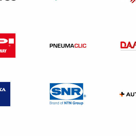
istait déjà avant mais elle a été renforcée.
eption
 20 mai 2019 relative à certains aspects concernant les contrat
ens destinés à la consommation avec une attention particuli
e texte dispose du libre choix du consommateur qui doit pouvoir
a acquis.
 la phase de conception, des critères contraignants de durabi
 une
« garantie commerciale de durabilité pour certains biens ».
éen est en cours de discussion spécifiquement sur notre secte
ion des véhicules et dans la gestion des véhicules hors d’usage
de réutilisation, de recyclabilité et de valorisation des pièces i
parabilité et sa destruction arrivé en fin de vie.