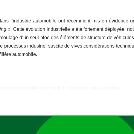
l’article
l’article
dans l’industrie automobile ont récemment mis en évidence u
ing
». Cette évolution industrielle a été fortement déployée, n
 moulage d’un seul bloc des éléments de structure de véhicule
e processus industriel suscite de vives considérations techniq
filière automobile.
onts pour sensibiliser sur les risques du giga-casting
ujet et plaide dans ses rencontres avec les pouvoirs publics 
lementaire sur le
giga-casting.
Cette méthode de fabrication de
teurs, les carrossiers mais aussi pour les consommateurs. La b