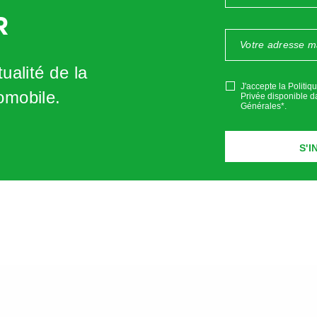
ble. Les pièces qui pouvaient auparavant être redressé
R
un remplacement complet. Cela induit un approvisionnement 
cile, couteux et long en considération des délais d’approvisionn
ualité de la
J'accepte la Politiq
omobile.
Privée disponible d
s cas concrets dans vos ateliers, nous vous invitons à le faire 
Générales*
.
exemples lors des actions de défense du métier.
Adresse de contact :
metiers@fna.fr
a-casting
nécessite des compétences de réparation spécialisée
de ces pièces et à l’utilisation d’équipements spécialisés pour l
cteur TESLA, un agrément et le suivi d’une formation spécialis
 d’argent notamment en termes d’outils spécifiques, comm
res et détecter les anomalies possibles.