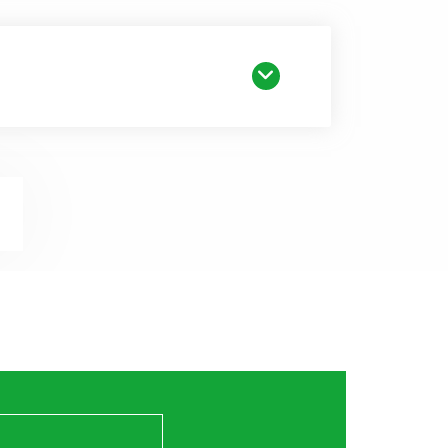
on et de regagner en marge de
omobile.
mplacer facilement et surtout à
ant sa mise au rebut bien que
apporter des réponses.
magées. En cas d’accident, il
moulée car celle-ci fait partie