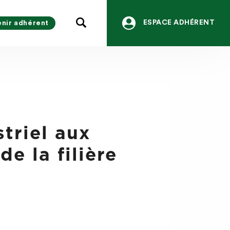
ESPACE ADHÉRENT
nir adhérent
triel aux
de la filière