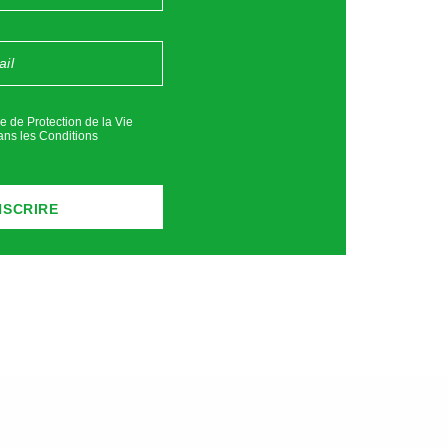
es, soudées, ou réajustées
en pièces spécifiques au
giga-
ement.
ue de Protection de la Vie
ans les
Conditions
remonter. Cela alimentera nos
s. Les professionnels doivent
es réparer ou les remplacer. Si
ée est nécessaire. Ce sont des
e des machines de diagnostic