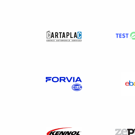
Certains constructeurs impose
limite d’autant plus les capaci
Tous ces constats contribuen
formation, l’acquisition de mat
Un cadre réglementair
Un accès renforcé aux d
Le
Règlement (UE) 2018/858
est un texte très important pour 
Il contient notamment une ob
discriminatoire à l’ensemble 