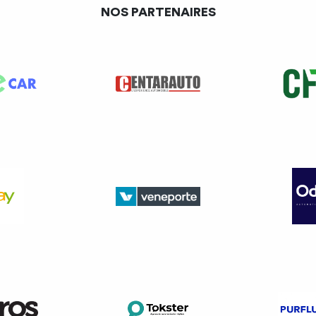
nt des protocoles stricts pour la réparation des véhicules a
NOS PARTENAIRES
tés d’intervention des ateliers indépendants.
t à une augmentation du coût des réparations pour les prof
ériel spécifique, la formation ainsi que l’accès aux données cons
e nécessaire : accès aux données des véhicules, réparabilit
onnées techniques des véhicules
relatif à la réception et surveillance du marché des véhicules 
notre filière.
ligation contraignant les constructeurs à fournir aux opérate
des informations techniques nécessaires à l’entretien et à la r