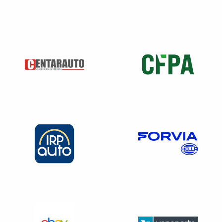
En outre,
pour permettre la sortie de fourrière du
véhicule sous DA,
le décret prévoit que la présentation
d’un certificat d’immatriculation du véhicule, incluant
notamment le certificat « W garage », est ajoutée à la liste
des documents nécessaires
*
pour obtenir une décision de
mainlevée de l’autorité ayant prononcé la mise en fourrière
du véhicule, autorisant sa restitution par le gardien de
fourrière
(article R. 325-38 du code de la route).
Le
véhicule sous DA mis en fourrière, ne pourra donc
sortir de fourrière que sous la condition d’être muni
d’un W garage.
*liste des documents :
justification d’une assurance
couvrant le véhicule, présentation du permis de conduire