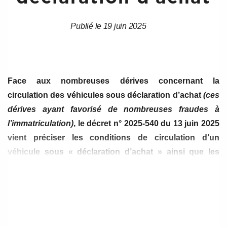
Publié le 19 juin 2025
Date
Date
de
de
l’article
l’article
Face aux nombreuses dérives concernant la
circulation des véhicules sous déclaration d’achat
(ces
dérives ayant favorisé de nombreuses fraudes à
l’immatriculation)
, le décret n° 2025-540 du 13 juin 2025
vient préciser les conditions de circulation d’un
véhicule sous « déclaration d’achat » ainsi que les
sanctions applicables.
Les dispositions de ce décret sont applicables à
compter du 16 juin 2025.
Les professionnels de l’automobile acquéreurs d’un