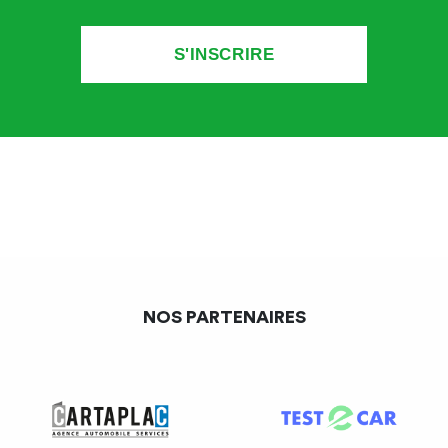
peuvent être prescrites, dans les conditions prévues aux
articles L. 325-1 à L. 325-3″.
Le montant maximum de l’amende de 4e classe s’élève
à 750 euros.
Il existe des amendes forfaitaires dont le caractère
minoré ou majoré dépend du délai de paiement
(paiement après 45 jours) et du mode de remise de
l’avis :
– une amende forfaitaire minorée : 90 euros
NOS PARTENAIRES
– une amende forfaitaire simple : 135 euros
– une amende forfaitaire majorée de 375 euros ou
majorée par télé-procédure de 300 euros.