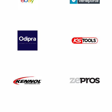
en cours de validité couvrant la catégorie du véhicule
auxquels il faut désormais ajouter le certificat
d’immatriculation du véhicule ou bien
certificat W garage
/
certificat provisoire d’immatriculation / coupon détachable
dûment rempli / certificat provisoire d’immatriculation
permettant la circulation à titre expérimental d’un véhicule
à délégation partielle ou totale de conduite, dit certificat
WW DPTC / certificat de transit ou d’un document
équivalent délivré par les autorités compétentes d’un Etat
membre de l’Union européenne.