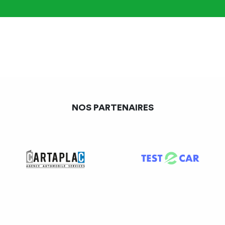
Les sociétés de gestion de
opérations de banque
placements collectifs (c.
et en services de
mon et fin. art. L. 543-1)
paiement (c. mon et fin.
art. L. 519-1)
Les établissements de
Les sociétés de libre
monnaie électronique
partenariat (c. mon et fin.
(c. mon et fin. art. L.
art. L. 214-162-1)
526-1, L. 526-25 et L.
526-26)
NOS PARTENAIRES
Les conseillers en
La Caisse des dépôts et
investissements
consignations et ses filiales
financiers (c. mon et fin.
(c. mon et fin. art. L. 518-2)
art. L. 541-1)
Les prestataires de
Les entreprises d’assurance
service en recherche en
et de réassurance (c. ass.
investissement et
art. L. 310-1
,
L. 310-1-1
et
d’analyse financière (c.
L. 310-3-1
)
mon et fin. art. L. 544-