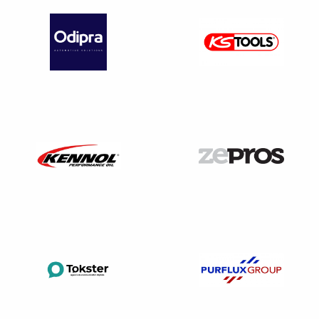
qu’établissement de crédit
2)
ou société de financement
Les sociétés
spécialisées en
information de
solvabilité et de
prévention de
défaillance
Lorsqu’une de ces personnes morales souhaite accéder
aux comptes d’une société ayant fait le choix de la
confidentialité, elle doit accompagner sa demande d’une
attestation, établie conformément au modèle type figurant à
l’annexe de l’article A.123-68-1 du code de commerce. Par
cette attestation, la personne morale s’engage à ne pas