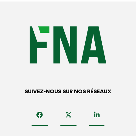
16-1 du code de commerce
, n’est pas mentionnée à
l’article
L. 123-16-2
et n’a pas pour activité la gestion des
titres de participations et de valeurs mobilières.
Toute fausse déclaration de confidentialité des comptes
annuels constitue un faux et un usage de faux passible des
peines d’amende et d’emprisonnement prévues aux
articles
441-1
et suivants du code pénal.
Fait à …………, le …………
Signature
SUIVEZ-NOUS SUR NOS RÉSEAUX
Annexe 2