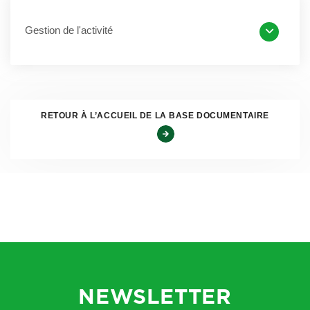
déjà un accès à l’intégralité des comptes, avec la loi
Gestion de l'activité
Macron, les personnes morales qui financent ou
investissent, directement ou indirectement, dans les
entreprises ou fournissent des prestations au bénéfice de
ces personnes morales ont aussi accès à l’intégralité des
comptes.
RETOUR À L’ACCUEIL DE LA BASE DOCUMENTAIRE
L’arrêté du 23 juin 2016 est venu préciser la liste de ces
personnes morales qui conservent un tel accès
[2]
. Le
tableau suivant récapitule les différents cas.
Personnes morales qui
Personnes morales
financent ou
qui fournissent des
investissent, directement
prestations au
ou indirectement, dans
bénéfice de ces
les entreprises
personnes morales
NEWSLETTER