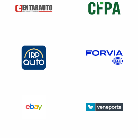
1)
Les agences de
Les institutions de
notation de crédit (c.
prévoyance et leurs unions
mon et fin. art. L. 544-
4)
Les agents liés à un
prestataire de services
Les mutuelles et leurs
d’investissement (c.
unions
mon et fin. art. L. 545-
1)
Les intermédiaires en
Les conseillers en
assurance ou en
investissements
réassurance (c. ass.
art. L.
participatifs (c. mon et
511-1
et
L. 515-2
)
fin. art. L. 547-1)
Les sociétés exerçant à
Les intermédiaires en
titre habituel la location de
financement participatif
biens professionnels sans
(c. mon et fin. art. L. 548-
être agréées en tant