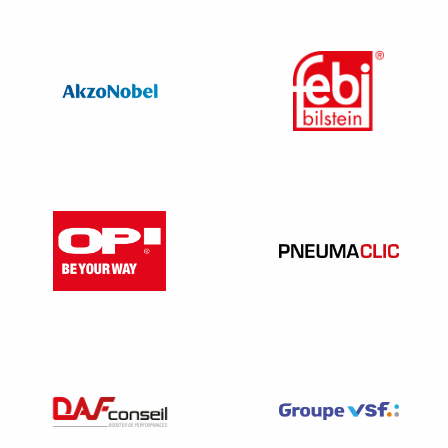
communiquer à des tiers les comptes dont elle aura obtenu
la communication.
Annexe 1
MODÈLE TYPE DE DÉCLARATION DE
CONFIDENTIALITÉ –
MICRO-ENTREPRISE
Déclarant (Informations telles que figurant au RCS)
Dénomination ou raison sociale de la personne morale
……………………