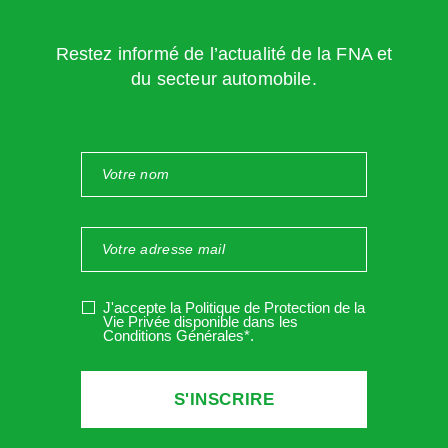
Les dépositaires
Les établissements de
centraux et les
crédit et sociétés de
gestionnaires de
Restez informé de l’actualité de la FNA et
financement (c. mon et fin.
systèmes de règlement
du secteur automobile.
art. L. 511-1, L. 511-22 et L.
interbancaires (c. mon
511-23)
et fin. art. L. 441-1 et L.
330-1)
Les entreprises de
Les compagnies financières
marché ou les
holding et entreprises
personnes qui opèrent
mères de société de
un marché réglementé
financement (c. mon et fin.
(c. mon et fin. art. L.
art. L. 517-1)
421-2 et L. 422-1)
J'accepte la Politique de Protection de la
Vie Privée disponible dans les
Les entreprises
Les établissements de
Conditions Générales*
.
d’investissement (c. mon et
paiement (c. mon et fin.
fin. art. L. 531-4, L. 532-18
art. L. 522-1 et L. 522-
et L. 532-18-1)
13)
Les intermédiaires en