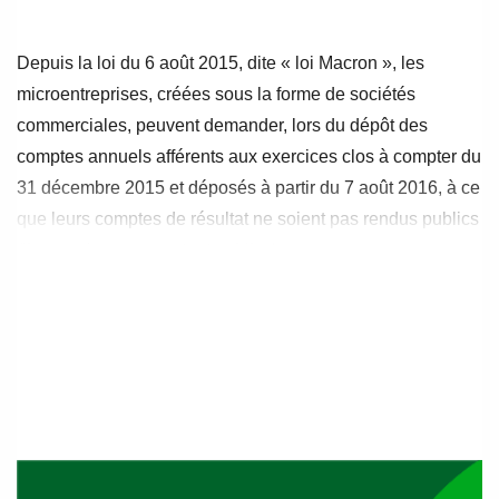
l’article
l’article
Depuis la loi du 6 août 2015, dite « loi Macron », les
microentreprises, créées sous la forme de sociétés
commerciales, peuvent demander, lors du dépôt des
comptes annuels afférents aux exercices clos à compter du
31 décembre 2015 et déposés à partir du 7 août 2016, à ce
que leurs comptes de résultat ne soient pas rendus publics
(l’actif et le passif restent publics).
Définitions
Micro entreprise
: ne dépasse pas au titre du dernier
exercice comptable clos, et sur une base annuelle, deux
des trois seuils suivants : 350 K€ pour le total du bilan, 700
K€ pour le montant net du chiffre d’affaires, et le nombre
moyen de 10 salariés employés au cours de l’exercice ;