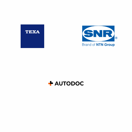
Immatriculée au RCS, numéro ………………
Identité et qualité du représentant légal signataire
……………………………….
Objet de la déclaration
Déclare que les comptes annuels de l’exercice clos le……
et qui sont déposés en annexe au registre du commerce et
des sociétés ne seront pas rendus publics en application
de l’article L. 232-25 du code de commerce et du premier
alinéa de l’article L. 524-6-6 du code rural et de la pêche
maritime.
Engagement du déclarant
Le (la) soussigné (e) atteste sur l’honneur que les
renseignements contenus dans la présente déclaration
sont exacts et que la société susvisée répond à la
définition des microentreprises au sens de l’
article L. 123-