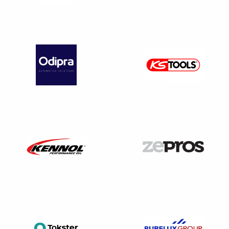
immatriculé dans un autre État membre de l’Union
européenne, lorsque cet ensemble a été soumis, dans
cet État membre, à la taxe prévue par cet État membre
et mentionnée à l’article 3 de la directive 1999/62/CE
du Parlement européen et du Conseil du 17 juin 1999
relative à la taxation des véhicules pour l’utilisation
d’infrastructures routières (LF 2024 – art. 31, II).
Véhicule de 12 tonnes ou plus circulant en France,
immatriculé dans un État en dehors de l’Union
européenne et ayant conclu un accord réciproque
d’exonération
A retenir
: contrairement à une idée reçue, les camions de
dépannage munis d’un engin de levage ne sont pas
exonérés de la taxe à l’essieu ! L’exonération concernant
les véhicules munis d’un engin de levage (voir plus haut)