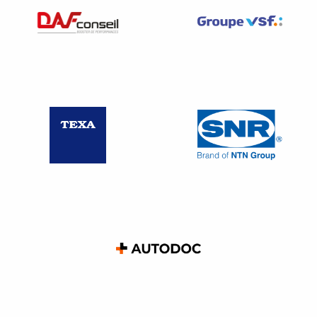
Le sous-locataire
Dans tous les cas, le propriétaire est solidairement
responsable du paiement de la taxe.
BAREME APPLICABLE
Article L. 421-146 du codes des impositions sur les biens
et services
Le montant de la taxe est égal, pour chaque véhicule,
chaque entreprise affectataire et chaque année civile, au
produit
des facteurs suivants :
1° Le
quotient
entre, au numérateur, la
durée de
l’affectation du véhicule
en France à des fins