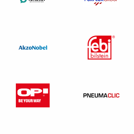
ne concerne que les véhicules utilisés dans le cadre de
travaux publics et industriels.
Les véhicules circulant dans un département d’Outre-Mer
(Guadeloupe, Guyane, Martinique Mayotte, La Réunion) ne
paient pas la taxe à l’essieu.
QUI DOIT PAYER LA TAXE A L’ESSIEU ?
Le redevable est l’utilisateur du véhicule.
Le propriétaire du véhicule,
Le locataire, lorsque le véhicule fait l’objet d’une
formule locative de longue durée (crédit-bail),