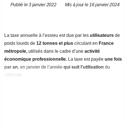
Publié le 3 janvier 2022
Mis à jour le 16 janvier 2024
Date
Date
de
de
l’article
l’article
La taxe annuelle à l’essieu est due par les
utilisateurs
de
poids lourds de
12 tonnes et plus
circulant en
France
métropole,
utilisés dans le cadre d’une
activité
économique professionnelle.
La taxe est payée
une fois
par an
, en janvier de l’année
qui suit l’utilisation
du
véhicule.
La taxe annuelle à l’essieu est calculée selon un
barème
défini en fonction du type du véhicule, du nombre
d’essieux, du poids total autorisé en charge et de la
présence d’une suspension pneumatique.
A noter que la taxe à l’essieu sur les véhicules lourds de