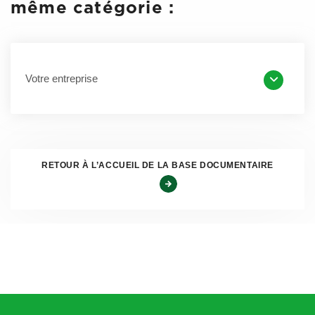
transfert de compétences des douanes vers les finances
même catégorie :
publiques.
Aussi, depuis 2020 c’est bien sur le PTAC du véhicule que
la taxe doit désormais être calculée. La FNA a obtenu la
Votre entreprise
confirmation que la DGDDI ne procédera à aucun rappel
de taxe pour la période antérieure à l’année 2020.
La FNA est intervenue dès 2020 à ce sujet afin que cette
tolérance soit inscrite dans les textes, ce qui n’a pas été
RETOUR À L’ACCUEIL DE LA BASE DOCUMENTAIRE
accepté à ce jour, et la FNA va donc maintenir sa demande
de dérogation pour les véhicules VASP. A ce jour les
véhicules VASP sont donc soumis à la taxe à l’essieu s’ils
répondent aux conditions de celle-ci.
QUELS SONT LES VEHICULES SOUMIS A LA