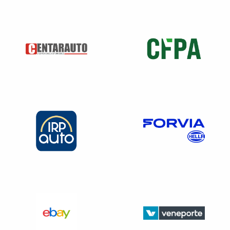
vente ou effectuant des essais
Véhicule de travaux publics non immatriculé
Véhicule d’entretien des routes publiques
Véhicule spécialisé de travaux publics et industriels
immatriculé transportant des équipements (engin de
levage et de manutention, forage, pompe, bétonnière,
etc.)
Véhicule historique et de collection
Véhicule utilisé par les cirques et les forains (transport
de manèges)
Véhicule utilisé par les centres équestres
Véhicule de 12 tonnes ou plus immatriculé dans un
État de l’Union européenne et circulant en France
Nouveauté Loi de finances pour 2024
: Les
ensembles de véhicules dont l’un des éléments est