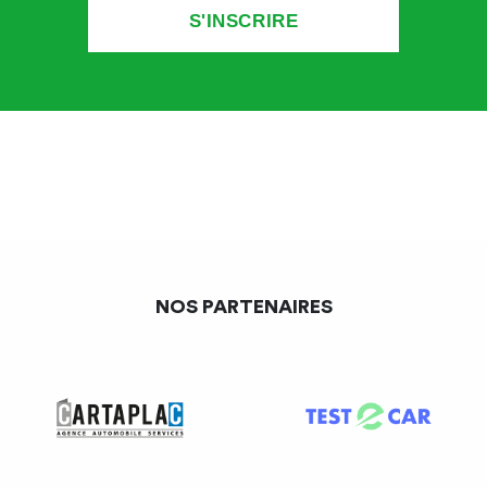
VEHICULES NON SOUMIS OU EXONERES DE
LA TAXE A L’ESSIEU
Véhicule de transport public des personnes (autocars
ou autobus)
Véhicule destiné à l’exploitation agricole (transport de
récolte) ou forestière
Véhicule de transport sur les chantiers et les sites
NOS PARTENAIRES
d’entreprises même si ces transports impliquent de
traverser les voies ouvertes à la circulation publique
Véhicule de l’armée, de la police et des services de
secours (pompiers, ambulances, etc.)
Véhicule lié au commerce automobile destiné à la