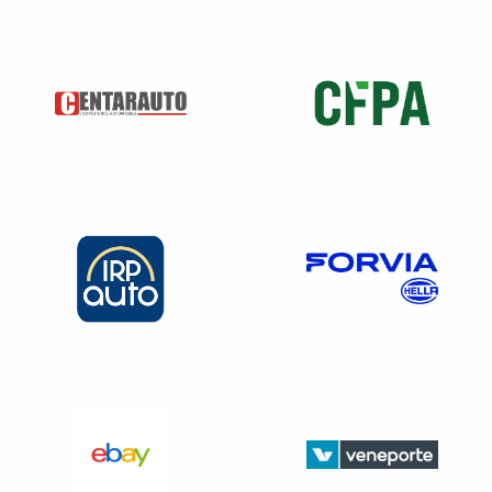
coefficient d’usage du véhicule〉
Nouveauté depuis le 1er janvier 2025 :
Les véhicules hybrides rechargeables disposant de plus
de 50 km d’autonomie en mode 100 % électrique
ne
bénéficient plus de l’exonération du malus au poids
mais uniquement d’un abattement de 200 kg dans la limite
de 15 % de leur masse (dispositif voté dans la Loi de
finances 2024).
Attention, tous les
véhicules de tourisme M1
(y
compris les
pick up 5 places
et les véhicules
transformés en véhicules de tourisme) sont
assujettis au malus CO2 et malus au poids ainsi qu’à