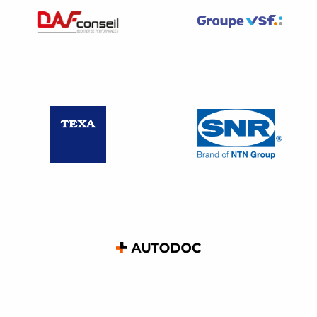
Malus au poids pour les véhicules de tourisme dont la
carrosserie est « camionnette » ⇒ art. L. 421-30-1 du
CIBS〉
L’ensemble de ces dispositions est développé dans la
note ci-dessous
******************************
Pour rappel, le coût
total
du certificat d’immatriculation
comprend plusieurs taxes :
Pour tous les véhicules : une taxe fixe (Y4)
Pour tous les véhicules à moteur :
une taxe