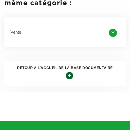
même catégorie :
〈 plafond à venir en 2026 : 80 000 € 〉
〈 plafond à venir en 2027 : 90 000 € 〉
Vente
L’abattement du malus écologique pour les
véhicules de plus de 8 places détenus par une
personne morale passe à 85 g/km pour les
émissions de CO2
(contre 80 g en 2024-2025)
RETOUR À L’ACCUEIL DE LA BASE DOCUMENTAIRE
〈 abattement à venir en 2026 : 90 g/km 〉
〈 abattement à venir en 2027 : 95 g/km ou 5 chevaux
administratifs pour la puissance administrative, au lieu de 4
cv〉
Pas de changement concernant le déclenchement
du « malus au poids » qui est maintenu partir d’1,6