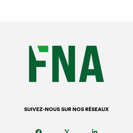
régionale
(Y1)
er
A retenir
: à partir du 1
mai 2025, suite à la création
de l’article L.421-49 du code des impositions des
biens et services par la loi de finances 2025,
une
décision du conseil régional
peut
exonérer les
véhicules propres (fonctionnant exclusivement à
l’électricité ou à l’hydrogène) de la taxe régionale.
Conséquence pratique : la majeure partie des
régions a supprimé l’exonération pour les
er
véhicules dits « propres » à partir du 1
mai, à
l’exception de la région des Hauts-de-France qui
a confirmé maintenir l’exonération de la taxe
SUIVEZ-NOUS SUR NOS RÉSEAUX
régionale sur le certificat d’immatriculation pour
les véhicules dits « propres » (fonctionnant
exclusivement à l’électricité ou à l’hydrogène).