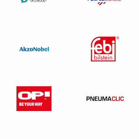
Ceux dont la carrosserie est «
Camion pick-up
» et
qui comportent
au moins cinq places assises
;
Ceux dont la carrosserie est «
Camionnette
» et qui
comportent, ou sont susceptibles de comporter
après une manipulation aisée,
au moins trois
rangs de places assises
.
A partir du 01/01/2026
: Ceux dont la carrosserie
est “
Camion ”
, qui sont classés hors route et
comprennent au moins cinq places assises (il s’agit
des véhicules N1-G BA) – Décret 2025-749 du
01/08/2025
Les véhicules N1 exclusivement affectés à l’exploitation
des remontées mécaniques et des domaines skiables
sont toujours exonérés de malus (écologique et poids).
〈 A partir du 01/01/2026 : Exemption du Malus Co2 et du