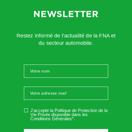
tonnes
NEWSLETTER
〈 barème à venir en 2026 : à partir de 1,5 tonnes 〉
〈 abattement à venir en 2026 : 600 kg pour les véhicules de
Restez informé de l’actualité de la FNA et
plus de 8 places détenus par les personnes morales au
du secteur automobile.
lieu de 500 kg en 2025 〉
〈 abattement à venir au 01/07/2026 : 600 kg pour les
véhicules électriques 〉
〈 abattement à venir au 01/01/2027 : 100 kg pour les
véhicules électriques
dont la puissance max
du moteur électrique est ≥ 30 kwatt 〉
〈Exonération à venir au 01/07/2026 pour les véhicules dont
J'accepte la Politique de Protection de la
Vie Privée disponible dans les
la source d’énergie est exclusivement l’hydrogène, ou une
Conditions Générales*
.
combinaison hydrogène/électricité ou les véhicules à faible