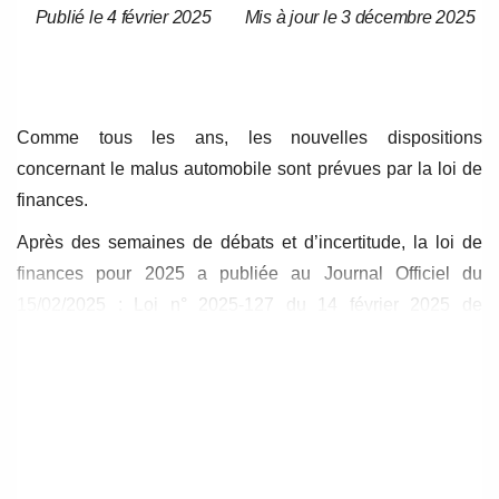
Publié le 4 février 2025
Mis à jour le 3 décembre 2025
Date
Date
de
de
l’article
l’article
Comme tous les ans, les nouvelles dispositions
concernant le malus automobile sont prévues par la loi de
finances.
Après des semaines de débats et d’incertitude, la loi de
finances pour 2025 a publiée au Journal Officiel du
15/02/2025 : Loi n° 2025-127 du 14 février 2025 de
finances pour 2025.
A noter que dans sa décision n° 2025-874 du 13/02/2025,
le Conseil Constitutionnel a déclaré conformes à la
Constitution les dispositions relatives au malus