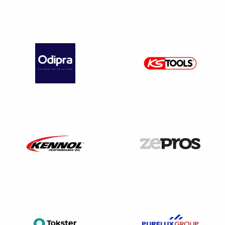
la taxe sur l’affectation des véhicules de tourisme
(ex-TVS). Les véhicules dont la carrosserie est
camionnette ne sont pas concernés, sauf dans le
cas ci-dessous.
La loi de finance pour 2024 prévoit que certains
véhicules de catégorie N1
peuvent être concernés (par
le malus écologique et malus au poids ainsi que par la
taxe sur l’affectation des véhicules de tourisme – ex-
TVS), s’ils répondent
aux mêmes usages qu’un véhicule
de tourisme
. La définition de ces véhicules a été précisé
par un premier décret
publié le 28 juin 2024
puis un
second décret publié le 5 décembre 2024
ap
plicable à
partir du
1er janvier 2025
:
Les véhicules de tourisme de catégorie
N1
mentionnés
ci-dessus (se voyant appliquer un malus CO2 et poids à
compter du 1er janvier 2025) sont :