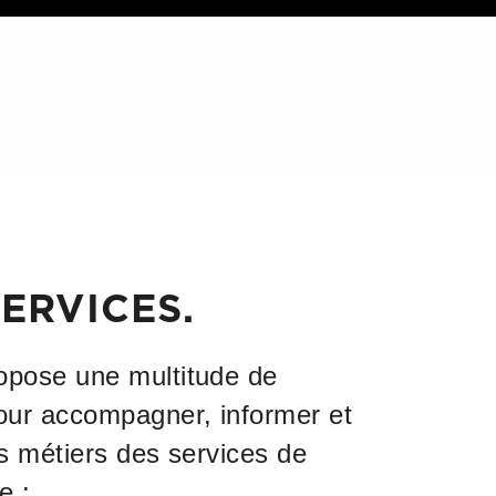
ERVICES.
opose une multitude de
our accompagner, informer et
es métiers des services de
e :