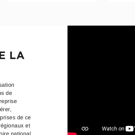
l’automobile
E LA
sation
ns de
reprise
érer,
eprises de ce
égionaux et
oire national,