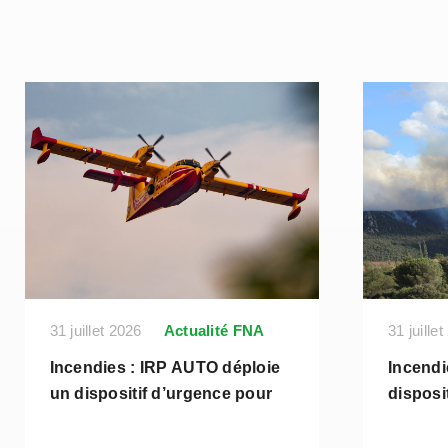
31 juillet 2026
Actualité FNA
31 juille
Incendies : IRP AUTO déploie
Incendi
un dispositif d’urgence pour
dispos
soutenir les entreprises et les
pour le
salariés des services de