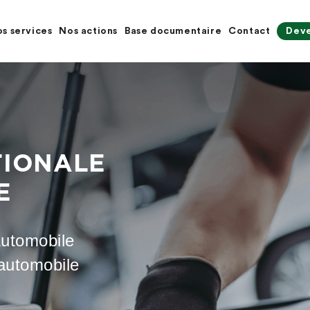
s services
Nos actions
Base documentaire
Contact
Deve
TIONALE
E
Automobile
’automobile