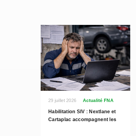
29 juillet 2026
Actualité FNA
Habilitation SIV : Nextlane et
Cartaplac accompagnent les
ur : La
professionnels face aux
a
nouvelles obligations