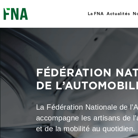
Fermer
la
recherche
La FNA
Actualités
No
FNA
FÉDÉRATION NA
DE L’AUTOMOBIL
La Fédération Nationale de l’
accompagne les artisans de l
et de la mobilité au quotidien.