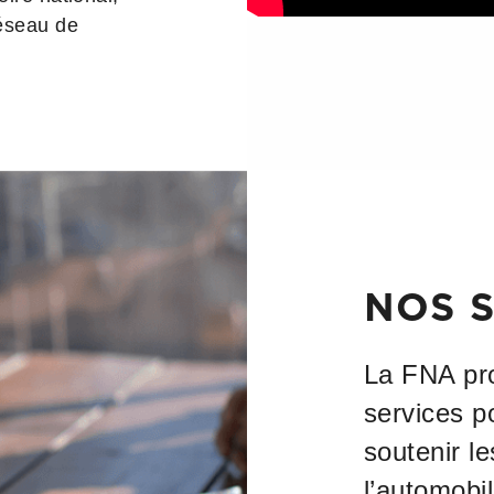
réseau de
NOS S
La FNA pr
services p
soutenir l
l’automobil