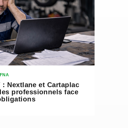
 FNA
V : Nextlane et Cartaplac
es professionnels face
obligations