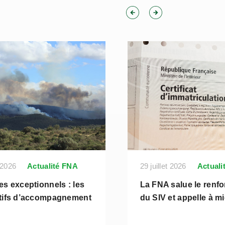
t 2026
Actualité FNA
29 juillet 2026
Actuali
es exceptionnels : les
La FNA salue le renf
itifs d’accompagnement
du SIV et appelle à m
s entreprises
protéger les professi
victimes de fraude