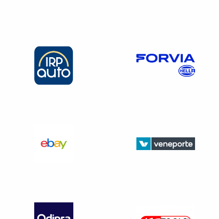
jours ouvrés (5 jours *52 semaines /12 mois) ; ou
26
jours ouvrables
(6 jours * 52 semaines /12 mois).
Afin de pouvoir comparer ces deux méthodes, il faut
calculer la rémunération brute perçue par le salarié, et par
conséquent
vérifier les éléments inclus ou exclus
de
ladite rémunération.
Les éléments à retenir pour le calcul de l’indemnité de
congés payés
sont le salaire de base et ses compléments,
dès lors qu’ils rémunèrent une période travaillée
.
Les éléments à inclure
Toutes les sommes ayant
le caractère de salaire ou