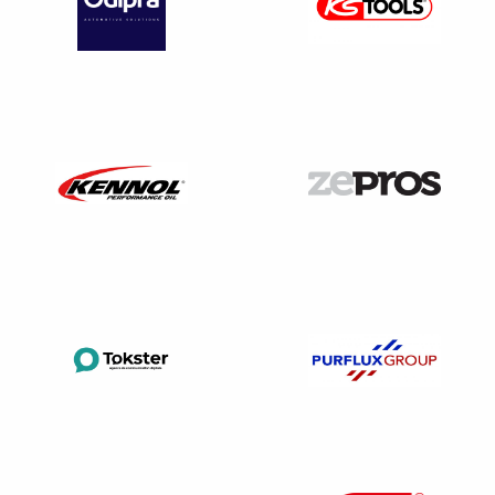
d’accessoire du salaire
:
Le salaire brut ;
Majoration des heures supplémentaires ; travail de
er
nuit, le dimanche, 1
mai, jours fériés ;
Les primes de panier et de transport qui ne
correspondent pas forcément à des frais réels ;
Les primes et gratifications correspondant à un droit
précis du salarié et affectées par la prise de congés
(primes de rendement, primes d’objectif…) ;
Les commissions des commerciaux ;
Les pourboires ;
Les indemnités indemnité congés payés de l’année
précédente ;
Les avantages en nature dont le salarié est privé