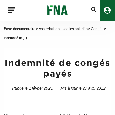
Fermer
la
recherche
FNA
Base documentaire
Vos relations avec les salariés
Congés
>
>
>
Indemnité de(...)
Indemnité de congés
payés
Publié le 1 février 2021
Mis à jour le 27 avril 2022
Date
Date
de
de
l’article
l’article