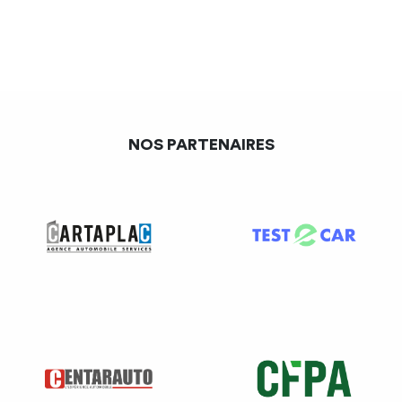
CP pris / 15 jours ouvrables de congés acquis = 600 euros
Détermination des jours de calcul de l’indemnité
de congés payés
NOS PARTENAIRES
Les différents calculs d’indemnité se font en fonction du
nombre de jours de congés déposés.
L’entreprise peut
opter
entre différents choix :
Un calcul qui se basera sur les jours ouvrés (25 jours)
ou ouvrables (
30 jours
) ;
Un calcul au réel (en fonction du mois à déterminer) ou
en moyenne : nombre de jours moyen = 21.67 ou 22