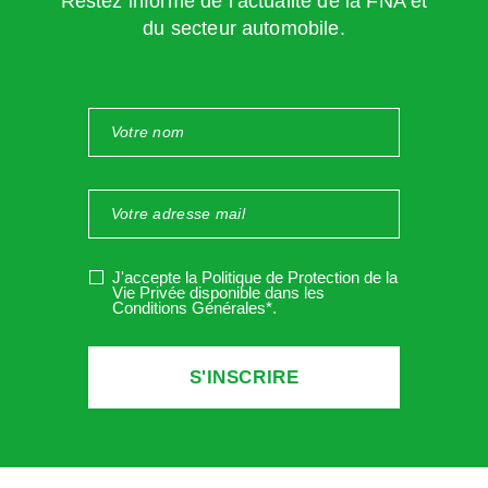
Restez informé de l’actualité de la FNA et
1/10ème
du secteur automobile.
Rémunération brute de
18 000 euros pendant la période
de référence
.
Le salarié prend
10 jours ouvrables de congés payés
,
son indemnité de congés payés sera de :
(18 000 / 10) x (10 jours ouvrables de congés pris / 30 jours
J'accepte la Politique de Protection de la
ouvrables de congés acquis) =
600 euros soit plus
Vie Privée disponible dans les
Conditions Générales*
.
favorable
Si par exemple le salarié n’a pas travaillé durant toute la
période de référence, soit par exemple 6 mois
correspondant à 15 jours ouvrables et qu’il désire prendre
10 jours, son indemnité sera calculée de cette manière :
1 500 € *6 mois de présence /10 * 10 jours ouvrables de