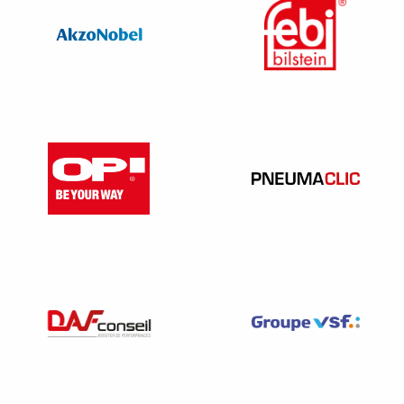
pendant son absence (voiture de fonction à titre
professionnel exclusivement) ;
Les primes de sujétion ou de servitude inhérentes à
l’emploi
: prime de salissure ; prime de soirée ; prime de
nuit ; prime de froid.
Autres primes ayant la nature de complément de
salaire
:
Prime de rendement ; prime de production ;
Prime d’ancienneté (sauf si elle est versée tout au long
de l’année) ;
Prime d’assiduité si elle est versée chaque mois ;
Prime d’objectif lié à des résultats personnels ;
Salaires fictifs des absences assimilés à du travail
effectif
pour l’acquisition des congés payés par la loi ou
la