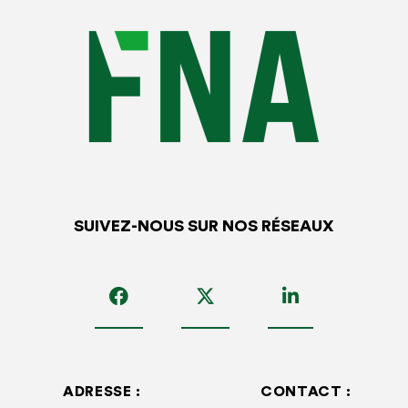
discrétionnaire et qui sont
facultatives
pour
l’employeur ;
Les primes annuelles non affectées par la prise des
congés : 13eme mois, prime de vacances ; prime
d’assiduité ; de ponctualité ;
Les indemnités attribuées pour des périodes non
assimilées à du travail effectif : complément de salaire
pendant la maladie (voir convention collective), activité
partielle ; de chômage intempéries ;
SUIVEZ-NOUS SUR NOS RÉSEAUX
Remboursement patronal au titre des frais de transport
domicile-lieu de travail (Navigo en région parisienne) ;
Indemnité compensatrice de congés payés ;
Sommes versées au titre de la participation et de
l’intéressement ;
Prime d’ancienneté si versée en période de travail et
ADRESSE :
CONTACT :