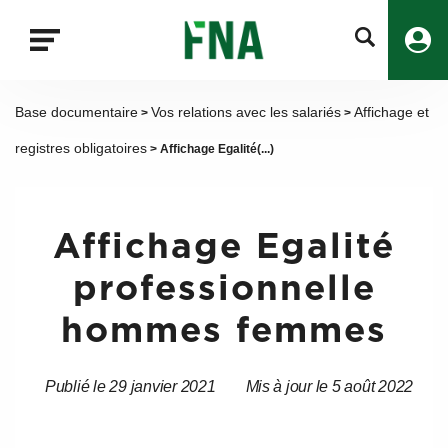
Fermer
la
recherche
FNA
Base documentaire
Vos relations avec les salariés
Affichage et
>
>
registres obligatoires
> Affichage Egalité(...)
Affichage Egalité
professionnelle
hommes femmes
Publié le 29 janvier 2021
Mis à jour le 5 août 2022
Date
Date
de
de
l’article
l’article