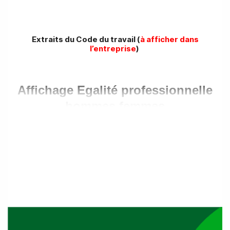
Extraits du Code du travail (
à afficher dans
l’entreprise
)
Affichage Egalité professionnelle
hommes femmes
Article L 1142-1
Sous réserve des dispositions particulières du présent
code, nul ne peut :
1° Mentionner ou faire mentionner dans une offre d’emploi
le sexe ou la situation de famille du candidat recherché.
Cette interdiction est applicable pour toute forme de
publicité relative à une embauche et quels que soient les