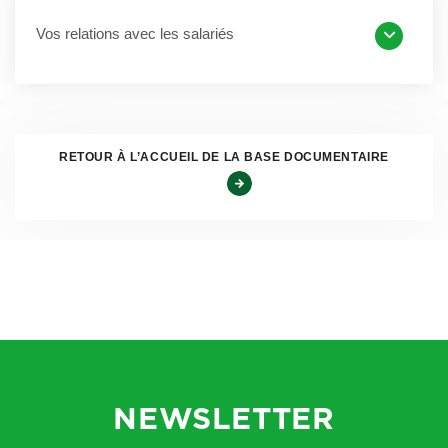
cette clause a pour objet l’application des dispositions
Vos relations avec les salariés
relatives :
1° A la protection de la grossesse et de la maternité,
prévues aux articles L 1225-1 à 1225-28 ;
2° A l’interdiction d’emploi prénatal et postnatal, prévues à
RETOUR À L’ACCUEIL DE LA BASE DOCUMENTAIRE
l’article L 1225-29 ;
3° A l’allaitement, prévu aux articles L 1225-30 à L 1225-33
;
4° A la démission de la salariée en état de grossesse
médicalement constaté, prévues à l’article L 1225-34 ;
5° Au congé de paternité et d’accueil de l’enfant, prévues
aux articles L 1225-35 et L 1225-36 ;
6° Au congé d’adoption, prévues aux articles L 1225-37 à L
NEWSLETTER
1225-45.