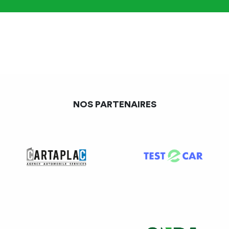
professionnelle entre les femmes et les hommes.
Article L 1142-5
Il incombe à l’employeur de prendre en compte les
objectifs en matière d’égalité professionnelle entre les
femmes et les hommes dans l’entreprise et les mesures
permettant de les atteindre :
NOS PARTENAIRES
1° Dans les entreprises dépourvues de délégué syndical ;
2° Dans les entreprises non soumises à l’obligation de
négocier en application des articles L 2232-21 et L 2232-
24 ;
3° Dans les entreprises non couvertes par une convention
ou un accord de branche étendu relatif à l’égalité salariale
entre les femmes et les hommes.
Article L 1142-6