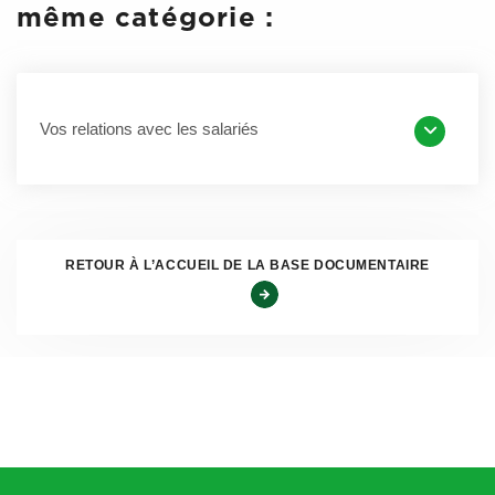
• Solde et régularisation de la
Masse
même catégorie :
t
contribution formation
salariale
01-
(60%)
définitive
mars
• Solde 1 % CPF-CDD
2021
-22
Vos relations avec les salariés
RETOUR À L’ACCUEIL DE LA BASE DOCUMENTAIRE