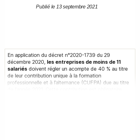
Publié le 13 septembre 2021
Date
Date
de
de
l’article
l’article
En application du décret n°2020-1739 du 29
décembre 2020,
les entreprises de moins de 11
salariés
doivent régler un acompte de 40 % au titre
de leur contribution unique à la formation
professionnelle et à l’alternance (CUFPA) due au titre
de l’année 2021. Cette contribution est obligatoire.
Cet acompte intègre également le 1 % CPF- CDD. Il
devra être réglé
avant le
15 septembre 2021
.
Un seuil minimal en deçà duquel l’acompte n’est pas
exigible vient d’être
fixé à
100 € HT
par décret.