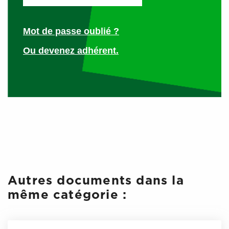
Mot de passe oublié ?
Locaux fermés affectés au travail
Ou devenez adhérent.
« Les locaux fermés affectés au travail sont chauffés
pendant la saison froide.
Le chauffage fonctionne de manière à maintenir une
température convenable et à ne donner lieu à aucune
émanation délétère » :
article R 4223-13
du Code du
travail.
Autres documents dans la
même catégorie :
Locaux annexes