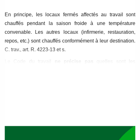
En principe, les locaux fermés affectés au travail sont
chauffés pendant la saison froide à une température
convenable. Les autres locaux (infirmerie, restauration,
repos, etc.) sont chauffés conformément à leur destination.
C. trav., art. R. 4223-13 et s.
Le Code du travail
ne précise pas
quelles sont les
températures minimales ou maximales à respecter dans
les locaux de travail, qu’ils soient ouverts ou fermés.
L’article R 4213-7
du Code du travail énonce que « Les
équipements et caractéristiques des locaux de travail sont
conçus de manière à permettre l’adaptation de la
température à l’organisme humain pendant le temps de
travail, compte tenu des méthodes de travail et des
contraintes physiques supportées par les travailleurs. »