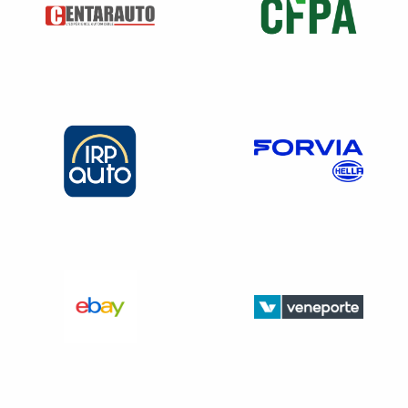
activités exercées en extérieur…), l’aménagement des
postes (chauffage adapté des locaux, distribution de
boissons chaudes…), la mise à disposition de vêtements
ou d’équipements de protection.
Les entreprises doivent appliquer le Plan Grand Froid
lorsqu’il est mis en œuvre en période hivernale.
Droit de retrait du salarie
S’il estime que la température, trop basse, présente un
danger grave ou imminent pour sa vie ou sa santé, un
salarié peut exercer son droit de retrait (article L 4131-1 du
Code du travail).