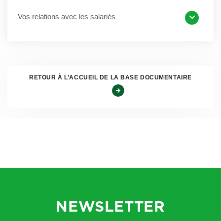
Vos relations avec les salariés
L’article R 4223-14
du Code du travail prévoit que « La
température des locaux annexes, tels que locaux de
restauration, locaux de repos, locaux pour les travailleurs
en service de permanence, locaux sanitaires et locaux de
RETOUR À L’ACCUEIL DE LA BASE DOCUMENTAIRE
premiers secours, obéit à la destination spécifique de ces
locaux ».
Ainsi, les cantines, salles de repos, vestiaires, toilettes, et
toutes les annexes doivent être suffisamment chauffés
(entre 20 et 22 ° selon la norme internationale).
Locaux ouverts ou travail en extérieur
NEWSLETTER