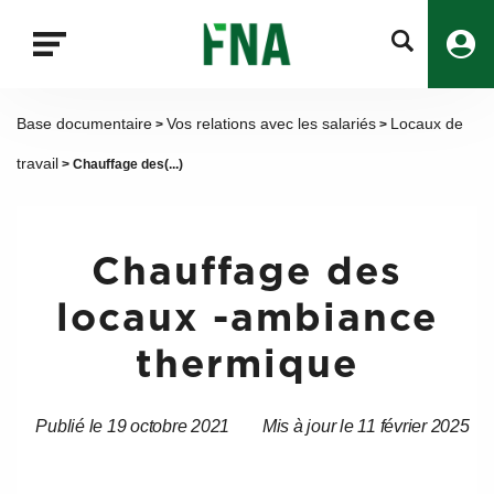
Fermer
la
recherche
FNA
Base documentaire
Vos relations avec les salariés
Locaux de
>
>
travail
> Chauffage des(...)
Chauffage des
locaux -ambiance
thermique
Publié le 19 octobre 2021
Mis à jour le 11 février 2025
Date
Date
de
de
l’article
l’article