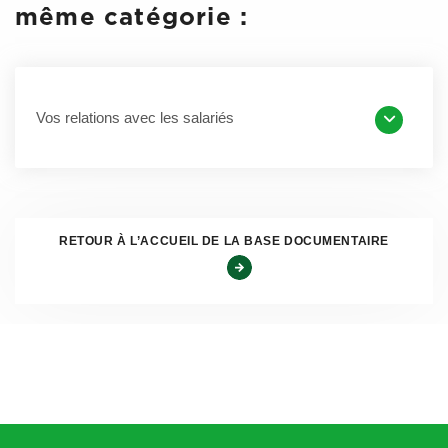
maladie, maternité, accident du travail – maladie
même catégorie :
professionnelle.
Le salarié a toujours l’obligation de vous envoyer le volet
avis arrêt de travail dans les 48 heures.
Vos relations avec les salariés
Il faudra vérifier quelle case le professionnel de santé aura
coché afin de savoir de quel type d’arrêt il s’agit.
En cas de certificat médical pour la
reconnaissance et le suivi AT – MP
RETOUR À L’ACCUEIL DE LA BASE DOCUMENTAIRE
Le document ne portera plus de prescription d’arrêt de
travail et n’aura plus à être envoyé par le salarié à
l’employeur.
Le formulaire d’avis d’arrêt de travail est
désormais
commun
à la maladie et aux AT-MP.
En cas de rechute ou de nouvelles lésions du salarié, le