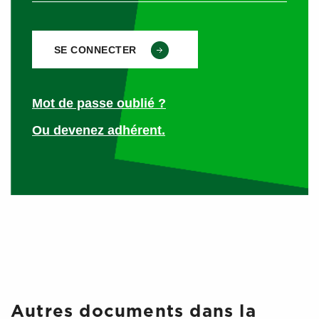
remplissant le certificat initial spécifique aux AT – PM.
Or, le certificat médical AT – MP entrainait des délais de
traitements plus longs pour les demandes d’indemnités
journalières spécifiques AT / MP que pour les demandes
Mot de passe oublié ?
d’indemnités journalières classiques soit 47 jours en
moyenne contre 30 en cas de maladie.
Ou devenez adhérent.
er
Depuis le 1
novembre 2021
En cas d’arrêt de travail initial ou de prolongation
En tant qu’employeur vous ne recevrez
qu’un seul
formulaire
CERFA et, ce quel que soit le type d’arrêt :
Autres documents dans la