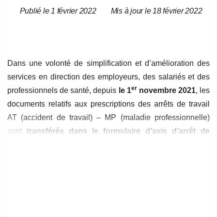
Publié le 1 février 2022
Mis à jour le 18 février 2022
Date
Date
de
de
l’article
l’article
Dans une volonté de simplification et d’amélioration des
services en direction des employeurs, des salariés et des
er
professionnels de santé, depuis
le 1
novembre 2021
, les
documents relatifs aux prescriptions des arrêts de travail
AT (accident de travail) – MP (maladie professionnelle)
sont
transférés dans le formulaire d’avis d’arrêt de
travail pour maladie
.
Cela fait suite au décret N°2019-854 du 20 août 2019 et à
l’article 100 de la loi de financement de la sécurité sociale
pour 2021.
Par conséquent, l’employeur ne recevra désormais qu’un