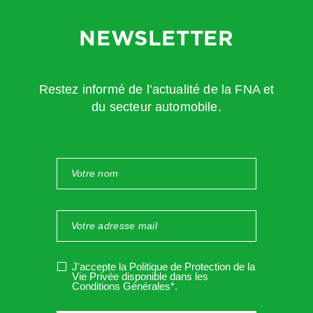
certificat médical sera systématiquement transmis à
l’employeur afin de pouvoir émettre d’éventuelles réserves.
NEWSLETTER
Notez-le
: les règles de déclaration et d’instruction restent
inchangées
Restez informé de l’actualité de la FNA et
Le salarié a toujours l’obligation d’avertir son employeur
du secteur automobile.
dans
les 24 heures
qui suivent l’accident, et en tant
qu’employeur vous avez
48 heures
pour le déclarer à la
CPAM.
J'accepte la Politique de Protection de la
Vie Privée disponible dans les
Conditions Générales*
.