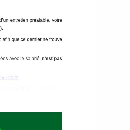
’un entretien préalable, votre
).
, afin que ce dernier ne trouve
rées avec le salarié,
n’est pas
mbre 2022
ent en notifiant sa décision au
e contre décharge).
ur
de mettre fin au contrat de
en lui précisant de ne pas se