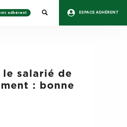
ESPACE ADHÉRENT
nir adhérent
le salarié de
iement : bonne