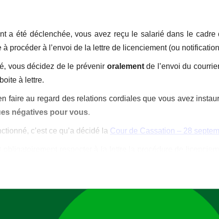
l’article
l’article
 a été déclenchée, vous avez reçu le salarié dans le cadre d
e à procéder à l’envoi de la lettre de licenciement (ou notification
ié, vous décidez de le prévenir
oralement
de l’envoi du courrier
oite à lettre.
ien faire au regard des relations cordiales que vous avez instau
es négatives pour vous
.
nctionné, c’est ce qu’a décidé la
Cour de Cassation – 28 septe
t obligatoirement respecter à la lettre la procédure de licenciem
andé avec accusé de réception
(pas de lettre remise en propr
u courrier recommandé qui manifeste la volonté de l’employe
loyeur avait annoncé
oralement
son licenciement au salarié 