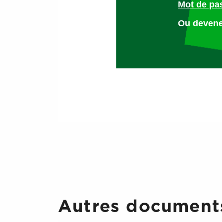
Si la réponse est oui, la proc
Mot de pa
Ou devene
Soyez très vigilant sur la p
d’avoir au préalable, envoyé
Autres documents