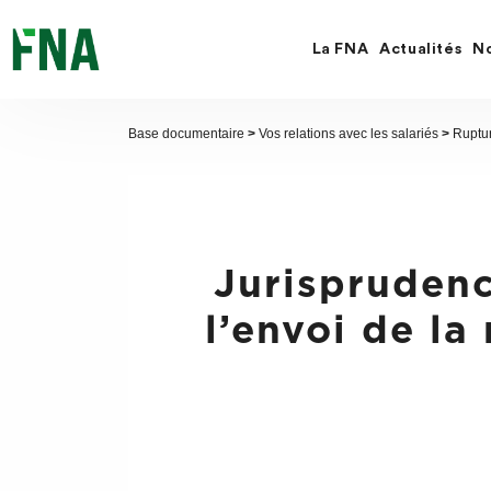
Fermer
la
recherche
La FNA
Actualités
No
FNA
Base documentaire
>
Vos relations avec les salariés
>
Ruptur
Jurisprudenc
l’envoi de la