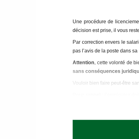
Une procédure de licenciement
décision est prise, il vous rest
Par correction envers le salar
pas l’avis de la poste dans sa b
Attention
, cette volonté de b
sans conséquences juridiqu
Vouloir bien faire peut-être sa
Pour rappel
: l’employeur doi
salarié
par courrier recomm
Juridiquement, c’est
l’envoi
d
travail.
Dans le cas d’espèce, l’emp