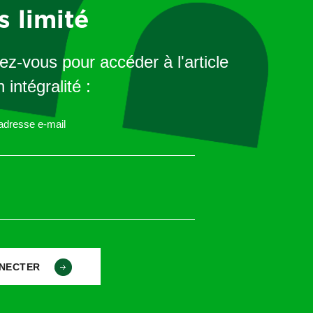
emain.
s limité
our d’appel, puis par la
Cour de cassation qui demande 
z-vous pour accéder à l'article
 intégralité :
 adresse e-mail
’employeur ?
airement la question
de la date exacte
de l’envoi du recomman
ttre fin au contrat.
xpédié
avant l’appel
téléphonique informant le salarié ?
dure est respectée ;
xpédié
après l’appel
téléphonique ?