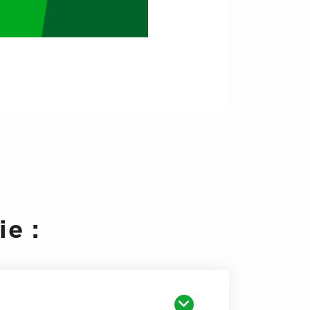
ur
ure légale
rès la fermeture
e :