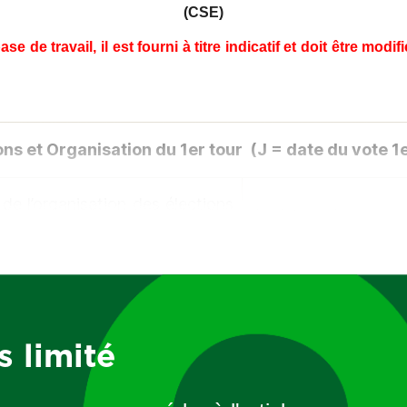
(CSE)
se de travail, il est fourni à titre indicatif et doit être mod
ons et Organisation du 1
er
tour (J = date du vote 1
 de l’organisation des élections
J – 90 maximum avant
du 1er tour
internes par affichage +
J – 60 jours minimum
 représentatifs par LRAR
mandats
protocole d’accord préélectoral
J – 15 jours minimum
s limité
l’invitation