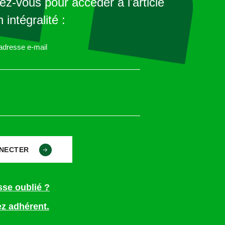
z-vous pour accéder à l'article
formation du déroulement du
A la fin de la négoci
 intégralité :
 + profession de foi –
A la fin de la négoci
 adresse e-mail
salariés pouvant voter
Minimum 4 jours avan
er tour
1 jour maximum après
e
tour – si quorum non atteint, abs candidature
ours suivant le 1er tour
 et appel à candidatures 2d
1 jour après ferme
sse oublié ?
après dépôt de candi
z adhérent.
s
3 à 7 jours avant le 