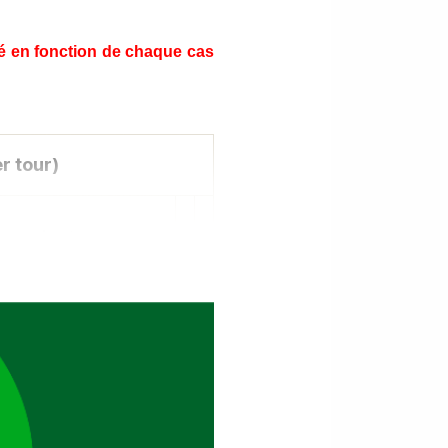
ifié en fonction de chaque cas
er
tour)
 le 1er tour
 avant la fin des
 après réception de