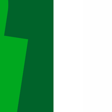
ation
ation
t le 1er tour
 la fermeture
s syndicales ou sièges
ture du 1er tour ou
dature si carence
2d tour