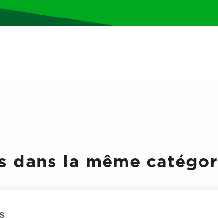
 candidats (les non élus au 1
er
2
ème
tour, sauf opposition d’un
Date de dépôt + 1 jo
ur élections
s 1
er et 2nd
tours
1 jour après fermet
on du Travail + Centre de
15 jours maximum ap
s Professionnelles
 dans la même catégori
és