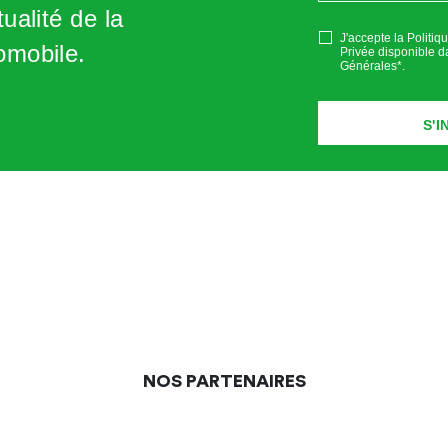
ualité de la
J'accepte la Politiq
omobile.
Privée disponible d
Générales*
.
NOS PARTENAIRES