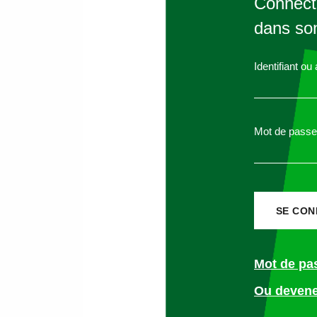
Connecte
Affichage du PAP ou in
scrutin
dans son
Dépôt liste de candidats
Identifiant ou
monopole syndical
Affichage des listes de 
Mot de passe
Affichage des résultats 1
Organisation du 2
èm
vacants – dans les 15 j
Information des salariés
Mot de pa
tour
Ou devene
Dépôt liste de candidat