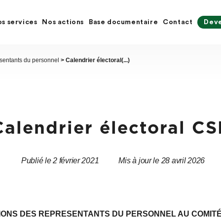
s services
Nos actions
Base documentaire
Contact
Deve
sentants du personnel
> Calendrier électoral(...)
Calendrier électoral CS
Publié le 2 février 2021
Mis à jour le 28 avril 2026
Date
Date
de
de
l’article
l’article
IONS DES REPRESENTANTS DU PERSONNEL
AU COMIT