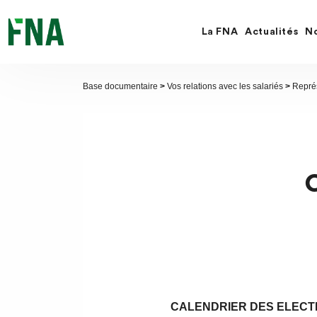
Fermer
la
recherche
La FNA
Actualités
No
FNA
Base documentaire
>
Vos relations avec les salariés
>
Repré
CALENDRIER DES ELECT