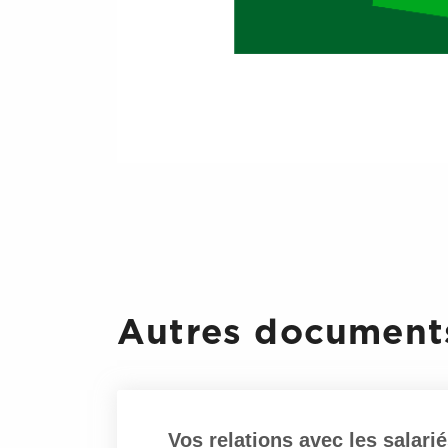
Affichage des listes de
tour sont candidats au 
syndicat)
2 d to
Affichage des résultat
Envoi PV à Inspecti
Traitement des Election
Autres documents
Vos relations avec les salari