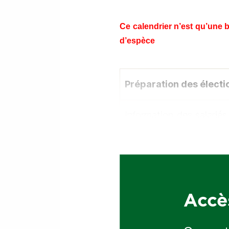
Ce calendrier n’est qu’une ba
d’espèce
Préparation des électi
Information des salariés
professionnelles + date 
Invitation des syndicats 
invitation des syndicats
Réunion négociation du 
Accè
– PAP