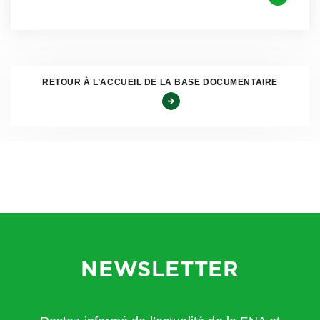
versement des indemnités complémentaires de maladie
qui sont à sa charge, ceci même si le salarié était absent
lors de la contre-visite.
RETOUR À L’ACCUEIL DE LA BASE DOCUMENTAIRE
Modalités de la contre visite
Vous avez
le choix du médecin contrôleur, il n’existe
pas de liste publique unique des médecins habilités à
réaliser une « contre-visite médicale » à votre initiative,
car l’employeur choisit librement le médecin
o
contrôleur
(Cass. soc., 20 oct. 2015, n
13-26.890) et le
NEWSLETTER
salarié ne peut substituer aucune autre mesure de son
choix, telle une
visite
par un médecin expert ou son
médecin traitant. En général, il s’agit
d’un médecin