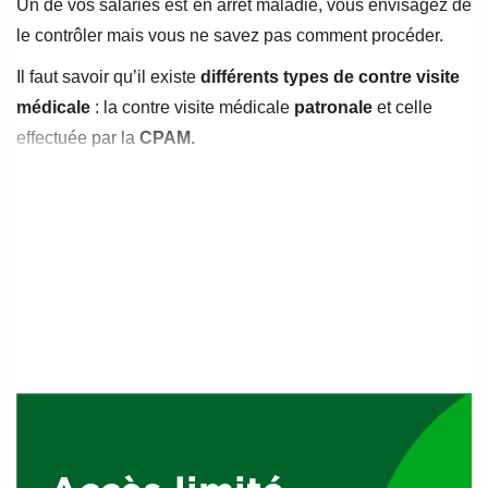
Un de vos salariés est en arrêt maladie, vous envisagez de
le contrôler mais vous ne savez pas comment procéder.
Il faut savoir qu’il existe
différents types de contre visite
médicale
: la contre visite médicale
patronale
et celle
effectuée par la
CPAM.
La contre visite médicale patronale
Faute de décret, les règles relatives à la contre visite
médicale employeur étaient précisées par la jurisprudence.
Ce vide juridique vient d’être comblé par
le décret 2024-
692 du 5 juillet 2024
, paru au JO du 6 juillet
Décret du 5
juillet : contre visite médicale patronale.