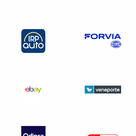
doit en informer le médecin en précisant les raisons.
N’oubliez pas d’indiquer au médecin contrôleur si le
salarié bénéficie
de sortie libre ou de sortie autorisée.
L’obligation d’information du salarié vis à vis de
l’employeur
Si le lieu de repos du salarié
n’est pas son domicile
,
il doit vous donner l’adresse
où il peut être contrôlé
et cela dès le début de l’arrêt de travail – Article R
1226-10 du Code du travail ; même chose pour tout
changement ;
Si il est noté la mention
sortie libre
sur l’arrêt, il doit