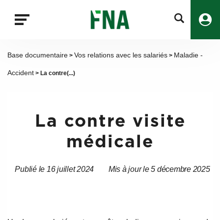
Fermer
la
recherche
FNA
Base documentaire
Vos relations avec les salariés
Maladie -
>
>
Accident
> La contre(...)
La contre visite
médicale
Publié le 16 juillet 2024
Mis à jour le 5 décembre 2025
Date
Date
de
de
l’article
l’article