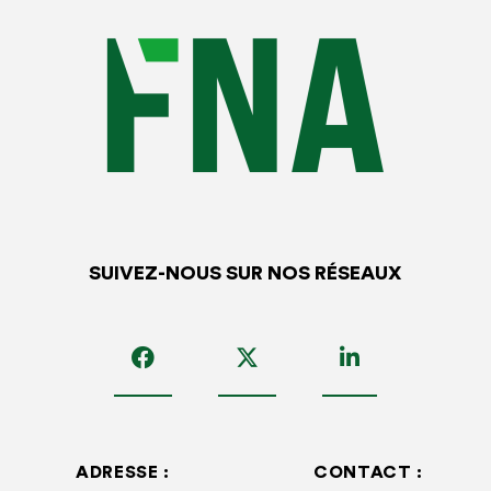
au salarié
– Article R 1226-12 al 1 du Code du travail.
Il adresse également son rapport
au médecin conseil de
la CPAM
dans un délai de 48 heures. Après lecture du
rapport, le médecin conseil de l’assurance-maladie peut
demander à la caisse :
De suspendre les indemnités journalières. Le salarié a
10 jours francs à compter de la réception de
l’information de suspension des indemnités, pour
SUIVEZ-NOUS SUR NOS RÉSEAUX
demander à la caisse de sécurité sociale dont il relève,
un examen de sa situation par le médecin conseil qui
se prononcer dans un délai de 4 jours francs à compter
de la saisine du salarié ;
Procéder à un nouvel examen de la situation de
l’assuré, qui est de droit si le rapport a fait état de
ADRESSE :
CONTACT :
l’impossibilité de procéder à l’examen de l’assuré.