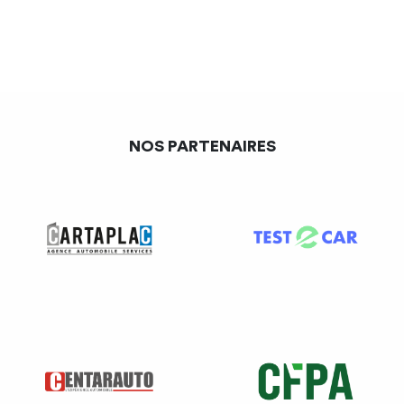
n’a pas à se dérouler par principe au domicile du
salarié
. Par conséquent, c’est au
choix
du médecin que la
contre-visite se déroule :
Soit
au domicile du salarié ou au lieu de repos
communiqué par dernier
NOS PARTENAIRES
Le médecin peut s’y présenter sans délai de prévenance, à
tout moment, en respectant soit les horaires de
sortie
autorisées
par les textes (
présence de 9 h à 11 h et de
14 h à 16 h
),
soit les horaires
communiqués à
l’employeur
par le salarié en cas de sortie libre autorisée.
Soit
au cabinet du médecin,
sur convocation de
celui-ci effectuée par tout moyen. Aucun délai de
prévenance n’est prévu par le décret, mais il précise
que si le salarié est dans
l’impossibilité de se
déplacer,
notamment en raison de son état de santé, il