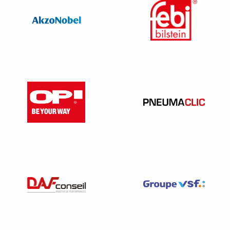
lieu de repos n’est pas précisé par le salarié
,
l’organisation de la visite médicale au domicile du salarié
devrait lui être opposable même s’il n’y est pas.
De même, si le salarié n’
informe pas l’employeur des
horaires de visite,
on peut en déduire que l’organisation
de la visite médicale
à tout horaire est alors opposable
au salarié
, au regard de son obligation de communiquer
ces horaires. Ce qui paraît le plus sur et qui serait
opposable au salarié, serait la visite médicale organisée
aux horaires de présence prescrits par les textes en
l’absence de sortie libre.
L’obligation d’information du médecin contrôleur