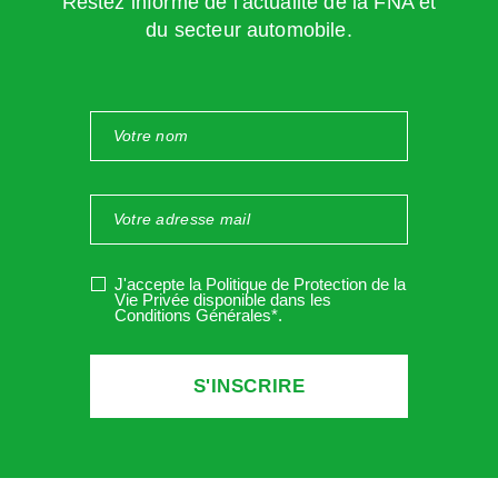
Restez informé de l’actualité de la FNA et
contrôleur indépendant
, qui ne peut être ni le médecin du
du secteur automobile.
travail, ni le médecin conseil de la sécurité sociale. Vous
pouvez aussi mandater
un prestataire privé spécialisé
en contrôle médical
qui fera contrôler votre salarié par un
médecin agréé et assermenté (vous pouvez voir à votre
service de santé au travail).
Le contrôle peut être fait dans le cadre d’un arrêt maladie,
d’un accident du travail.
J'accepte la Politique de Protection de la
Vie Privée disponible dans les
Conditions Générales*
.
Lieu du contrôle
Il appartient au médecin de fixer le lieu du rendez-vous de
contrôle. Notez que le décret
précise
que
le rendez-vous