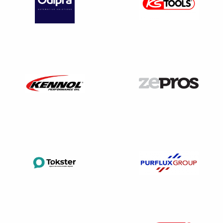
vous indiquer
les horaires auxquels
la visite pourra
être faite.
Le texte est
muet sur la procédure d’information
par le
salarié ?
On peut considérer
qu’il devra être en mesure de
démontrer
qu’il a bien communiqué ces informations à
son employeur (email, courrier RAR, voire SMS).
Que risque le salarié en cas de défaut
d’information ?
Le texte est muet sur le sujet, on peut en déduire que si
le