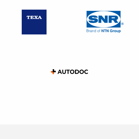
Le médecin se prononce sur : le caractère justifié de l’arrêt,
la durée de celui-ci et le respect par salarié des
prescriptions relatives aux heures de sortie.
Une fois la visite effectuée, il vous
informe :
Du caractère
justifié ou injustifié
de l’arrêt de travail ;
De
l’impossibilité de procéder au contrôle
pour un
motif imputable au salarié (comme son refus de se
présenter à la convocation ou son absence lors de la
visite à domicile).
Sachez que le salarié
a la possibilité
de justifier de son
absence par un certificat médical attestant qu’au moment
de la visite il était en consultation … ,et qu’il peut refuser le
contrôle pour motif légitime.
Il
vous appartient
de transmettre
sans délai l’information