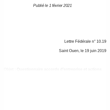
Publié le 1 février 2021
Date
Date
de
de
l’article
l’article
Lettre Fédérale n° 10.19
Saint Ouen, le 19 juin 2019
Objet : Questionnaire accords d’entreprise et actions
spécifiques
Madame la Présidente, Monsieur le Président,