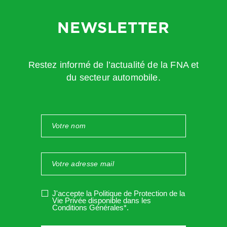
Président National
NEWSLETTER
Fédération Nationale de l’Automobile
Restez informé de l’actualité de la FNA et
Immeuble Axe Nord
du secteur automobile.
9/11, avenue Michelet – 93 583 Saint-Ouen Cedex
Tél. : 01 40 11 12 96 – Fax : 01 40 11 09 46 –
contact@fna.fr
–
www.fna.fr
J'accepte la Politique de Protection de la
Vie Privée disponible dans les
Conditions Générales*
.