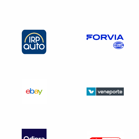
appréciations élogieuses sur le travail du salarié ou des
appréciations négatives mentionnées par l’employeur.
Par ailleurs, il est totalement i
nterdit
de préciser le motif de
la rupture, l’évocation de la nationalité du salarié, un
mandat en tant que membre du comité économique et
social, de délégué syndical ou autre.
Date de remise du certificat
Elle doit être faite à l’expiration du contrat de travail. Dans
le cas où le salarié
est dispensé par l’employeur
d’effectuer le préavis
, il va y avoir une période ou le
salarié ne travaille pas vu la dispense de préavis (1 à 3