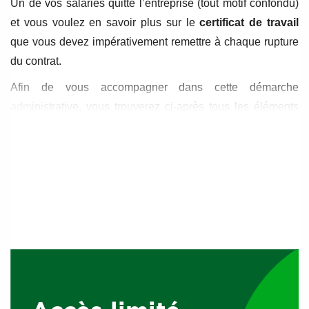
Un de vos salariés quitte l’entreprise (tout motif confondu)
et vous voulez en savoir plus sur le
certificat de travail
que vous devez impérativement remettre à chaque rupture
du contrat.
Afin de vous accompagner dans cette démarche
administrative, vous trouverez ci-après tous les éléments
d’information relatifs à ce document.
La remise du certificat de travail, à quelle
occasion ?
L’article L 1234-19 du Code du travail
stipule : « à
l’expiration du contrat de travail,
l’employeur
doit