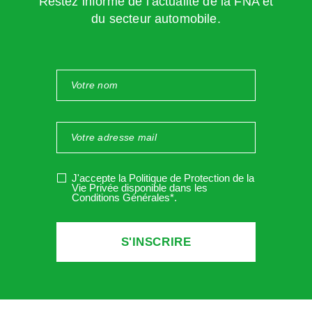
Restez informé de l’actualité de la FNA et
du secteur automobile.
Précisions supplémentaires
Sur la date d’entrée
, il s’agit du jour où le salarié a
effectivement pris ses fonctions, période d’essai incluse.
Pour un salarié étranger, la date d’entrée correspond à la
date d’entrée dans l’entreprise et non celle du visa du
J'accepte la Politique de Protection de la
contrat de travail par la Dreets.
Vie Privée disponible dans les
Conditions Générales*
.
Sur la date de sortie,
c’est celle où le contrat prend fin,
plusieurs cas de figure :
le préavis est effectué par le salarié
ou
celui-ci a été
dispensé par l’employeur
d’effectuer son préavis
(préavis payé non effectué), dans ce cas
la date de