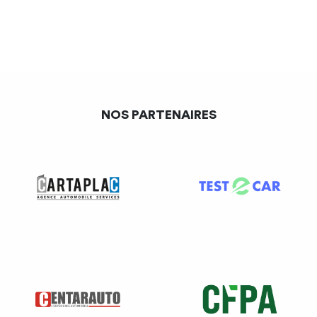
sortie sera celle
de fin du préavis
;
un salarié,
sans être y dispensé par l’employeur
,
n’effectue pas son préavis, ou le salarié
demande à
être dispensé de préavis
et obtient l’accord de
l’employeur, dans ce cas, la fin du contrat sera celle du
dernier jour de travail effectué ;
NOS PARTENAIRES
dans le cas d’un licenciement pour inaptitude
(d’origine professionnelle ou non) la date de fin de
contrat est celle de la notification de licenciement.
La nature de l’emploi occupé
correspond aux fonctions
réellement exercées par le salarié, reprenez l’intitulé
indiqué sur le bulletin de salaire ou celui du contrat de
travail ou de l’avenant si une modification est intervenue.
Aucune des parties ne peut demander ou imposer à ce
que d’autres mentions soient apposées
: comme des