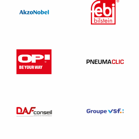
portable
» (Cass.soc 26 mars 2014). Votre seule obligation
est de le tenir à la disposition du salarié et de l’informer
que le document est prêt.
Dans notre exemple, vous avez précisé que le document
est tenu à la disposition du salarié (à partir du …..), au
bureau du service du personnel, de X heures à X heures
du lundi au vendredi. Vous avez à juste titre, rappelé au
salarié que le document est quérable (à lui de venir le
chercher) et l’avez bien informé qu’il était disponible.
Attention
, il y a des cas où l’envoi en recommandé
est
conseillé
: le salarié est absent pour maladie et ne peut se
déplacer, il est démissionnaire pour suivre son conjoint et
habite désormais loin de l’entreprise. A vous de juger de
l’opportunité de l’envoi du document, car le salarié peut
er
démontrer son impossibilité à venir le retirer (Cass. soc 1
juillet 2015).