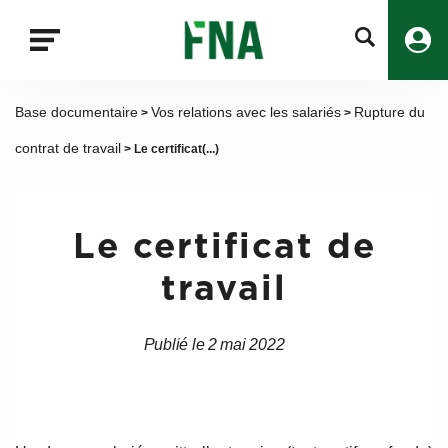
Fermer
la
recherche
FNA
Base documentaire
Vos relations avec les salariés
Rupture du
>
>
contrat de travail
> Le certificat(...)
Le certificat de
travail
Publié le 2 mai 2022
Date
Date
de
de
l’article
l’article