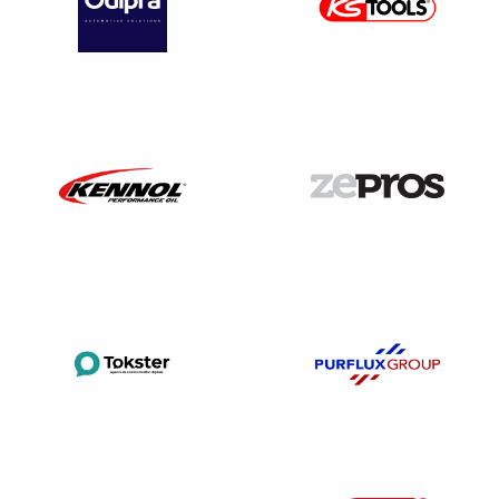
mois suivant le statut), et qui a pu retrouver un emploi.
Dans ce cas il serait opportun de délivrer au salarié
qui en
fait la demande,
en attendant la fin effective du contrat,
une attestation précisant cette date et mentionnant la
possibilité pour le salarié d’occuper un autre emploi au
cours de cette période.
Modalités de remise du certificat
Vous avez notifié à un salarié son licenciement pour faute
grave avec mise à pied conservatoire (par conséquent il
n’est pas présent dans l’entreprise pour une remise en
main propre) et vous avez précisé dans votre courrier que
le document est tenu à sa disposition. Or, le salarié exige
un envoi par courrier, devez vous accéder à sa demande ?
Sachez-le
: le certificat de travail est «
quérable et non