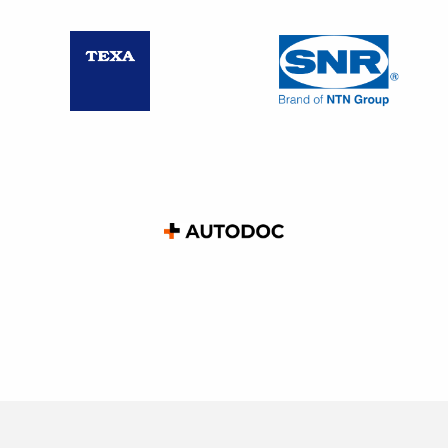
Si d’avance, vous faites l’objet d’une condamnation de
délivrer le certificat sous astreinte, il va de soi qu’il devient
portable par un envoi en recommandé avec accusé de
réception.
Les risques encourus par l’employeur
Vous n’avez pas remis le document, vous l’avez remis
tardivement ou vous avez omis une mention obligatoire,
quelles sanctions ?
Le salarié est en droit de demander des
dommages et
intérêts
, s’il apporte la preuve d’un préjudice subi. La
décision relève exclusivement du pouvoir souverain des
juges. Par conséquent, la condamnation de l’employeur
n’est pas automatique, si les juges admettent l’existence