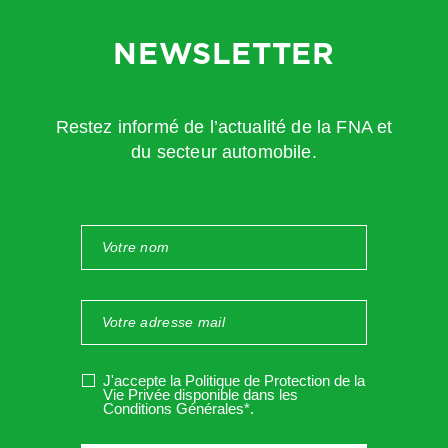
défaut de choix par le chef d’entreprise.
A défaut de déclaration et si le conjoint n’est pas salarié,
NEWSLETTER
l’activité du conjoint pourrait être assimilé à du travail
dissimulé, passible de sanctions !
Restez informé de l’actualité de la FNA et
⮲
Il est donc indispensable de penser à déclarer son
du secteur automobile.
conjoint collaborateur, dans son intérêt et celui de son
entreprise.
J'accepte la Politique de Protection de la
Vie Privée disponible dans les
Conditions Générales*
.