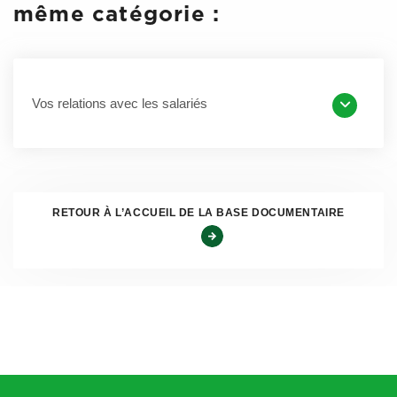
même catégorie :
L’article 8 de la loi Pacte n° 2019-486 du 22 mai 2019
institue entre autres l’obligation pour les chefs
Vos relations avec les salariés
d’entreprises artisanales, commerciales ou libérales de
déclarer l’activité de leur conjoint.
Cette déclaration se fait soit lors de l’immatriculation de
l’entreprise, soit à tout moment, par le biais d’une
déclaration modificative auprès du
RETOUR À L’ACCUEIL DE LA BASE DOCUMENTAIRE
Centre de Formalités
des Entreprises pour un conjoint collaborateur.
Pour les SARL, le conjoint pourra opter pour le statut de
conjoint collaborateur, et ce sans condition d’effectif de
l’entreprise, comme c’était le cas. Les conditions
d’application de cette mesure seront précisées par décret.
Le statut de conjoint salarié s’appliquera de plein droit à