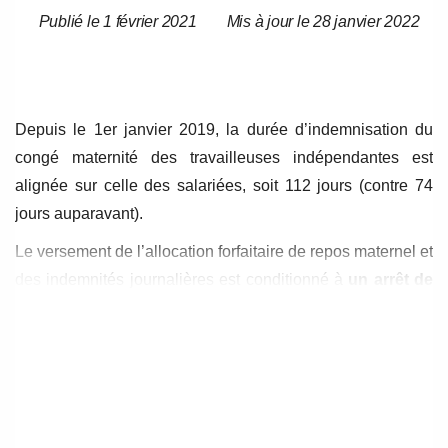
Publié le 1 février 2021
Mis à jour le 28 janvier 2022
Date
Date
de
de
l’article
l’article
Depuis le 1
er
janvier 2019, la durée d’indemnisation du
congé maternité des travailleuses indépendantes est
alignée sur celle des salariées, soit 112 jours (contre 74
jours auparavant).
Le versement de l’allocation forfaitaire de repos maternel et
des indemnités journalières est conditionné à
un arrêt de
travail minimal de 56 jours consécutifs (soit 8
semaines).
Cette condition d’arrêt de travail s’applique
aux cessations d’activité débutant à compter du 30 mai
2019.
Autre condition pour bénéficier de l’indemnisation : justifier