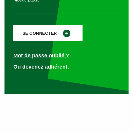
A titre d’exemple,
un rabais obtenu par l’employeur, en
raison de l’achat de
biens
en grosses quantités
auprès
d’un fournisseur
, ne pouvait entrer dans le champ
d’application de cette tolérance et était donc constitutif d’un
avantage en nature.
Depuis le 1er octobre 2024, la notion de produits et
Mot de passe oublié ?
services réalisés par l’entreprise
disparait au bénéfice
Ou devenez adhérent.
d’une tolérance concernant les biens ou services
vendus
par l’entreprise
qui emploie le salarié. Boss – avantages
en nature.
Désormais,
c’est l’ensemble des produits vendus par
l’entreprise
pour laquelle le salarié travaille qui sont
concernés,
y compris les biens et services achetés
auprès de fournisseurs.