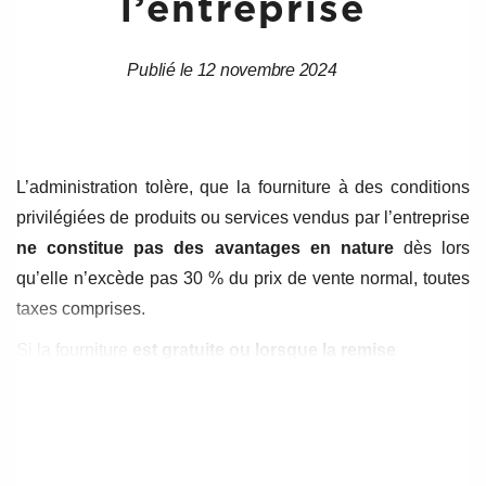
l’entreprise
Publié le 12 novembre 2024
Date
Date
de
de
l’article
l’article
L’administration tolère, que la fourniture à des conditions
privilégiées de produits ou services
vendus
par l’
entreprise
ne constitue pas des avantages en nature
dès lors
qu’elle n’excède pas 30 % du prix de vente normal, toutes
taxes comprises.
Si la fourniture
est gratuite ou lorsque la remise
dépasse 30 %
du prix de vente normal, il convient de
réintégrer la totalité de l’avantage en nature dans l’assiette.