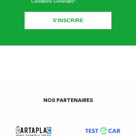
Conditions Générales*
.
l’avantage en nature est évalué par référence au prix de
revente consenti à une clientèle de soldeurs.
Dans le cadre de la loi relative à la lutte contre le
gaspillage et à l’économie circulaire, depuis le 1er janvier
2021, vous pouvez bénéficier d’une exonération de
cotisations et de contributions,
sur les réductions
tarifaires sur les biens non alimentaires qui ne peuvent
plus être vendus
, dans la limite de 50 % du prix de vente
public normal, sous condition que la réduction respecte la
limite du seuil de vente à perte. Il s’agit de produits
initialement destinés à la vente mais
qui ne peuvent pas
NOS PARTENAIRES
ou ne peuvent plus être vendus
par l’entreprise.